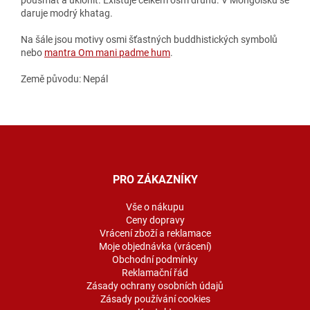
daruje modrý khatag.
Na šále jsou motivy osmi šťastných buddhistických symbolů
nebo
mantra Om mani padme hum
.
Země původu: Nepál
Z
á
p
a
PRO ZÁKAZNÍKY
t
í
Vše o nákupu
Ceny dopravy
Vrácení zboží a reklamace
Moje objednávka (vrácení)
Obchodní podmínky
Reklamační řád
Zásady ochrany osobních údajů
Zásady používání cookies