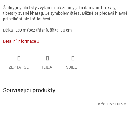
Žádný jiný tibetský zvyk není tak známý jako darování bílé šály,
tibetsky zvané
khatag
.
Je symbolem štěstí. Běžně se předává hlavně
při setkání, ale i při loučení.
Délka 1,30 m (bez třásní), šířka 30 cm.
Detailní informace
ZEPTAT SE
HLÍDAT
SDÍLET
Související produkty
Kód:
062-005-6