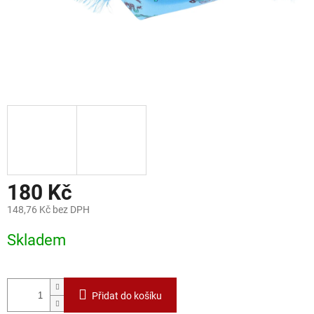
180 Kč
148,76 Kč bez DPH
Měrná
Skladem
cena:
Přidat do košíku