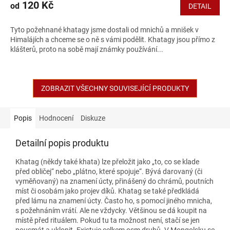
120 Kč
od
DETAIL
Tyto požehnané khatagy jsme dostali od mnichů a mnišek v
Himalájích a chceme se o ně s vámi podělit. Khatagy jsou přímo z
klášterů, proto na sobě mají známky používání...
ZOBRAZIT VŠECHNY SOUVISEJÍCÍ PRODUKTY
Popis
Hodnocení
Diskuze
Detailní popis produktu
Khatag (někdy také khata) lze přeložit jako „to, co se klade
před obličej“ nebo „plátno, které spojuje“. Bývá darovaný (či
vyměňovaný) na znamení úcty, přinášený do chrámů, poutních
míst či osobám jako projev díků. Khatag se také předkládá
před lámu na znamení úcty. Často ho, s pomocí jiného mnicha,
s požehnáním vrátí. Ale ne vždycky. Většinou se dá koupit na
místě před rituálem. Pokud tu ta možnost není, stačí se jen
pousmát a uklonit. Existuje celkem osm druhů. V Mongolsku se