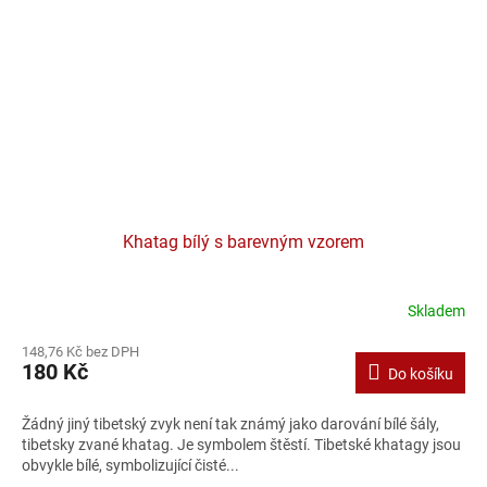
Khatag bílý s barevným vzorem
Skladem
148,76 Kč bez DPH
180 Kč
Do košíku
Žádný jiný tibetský zvyk není tak známý jako darování bílé šály,
tibetsky zvané khatag. Je symbolem štěstí. Tibetské khatagy jsou
obvykle bílé, symbolizující čisté...