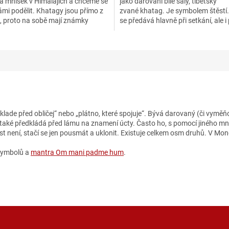
a mnišek v Himalájích a chceme se
jako darování bílé šály, tibetsky
ámi podělit. Khatagy jsou přímo z
zvané khatag. Je symbolem štěstí
ů, proto na sobě mají známky
se předává hlavně při setkání, ale i 
í...
loučení....
se klade před obličej“ nebo „plátno, které spojuje“. Bývá darovaný (či vy
 také předkládá před lámu na znamení úcty. Často ho, s pomocí jiného mni
st není, stačí se jen pousmát a uklonit. Existuje celkem osm druhů. V Mo
symbolů a
mantra Om mani padme hum
.