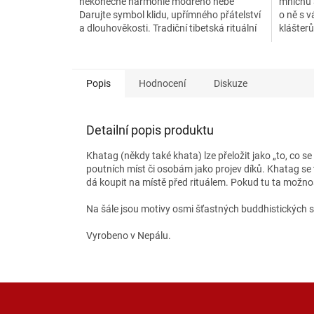
nekonečné harmonie modrého nebe
mnichů 
Darujte symbol klidu, upřímného přátelství
o ně s v
a dlouhověkosti. Tradiční tibetská rituální
klášter
šála khatag v modré barvě...
používán
Popis
Hodnocení
Diskuze
Detailní popis produktu
Khatag (někdy také khata) lze přeložit jako „to, co 
poutních míst či osobám jako projev díků. Khatag se
dá koupit na místě před rituálem. Pokud tu ta možno
Na šále jsou motivy osmi šťastných buddhistických 
Vyrobeno v Nepálu.
Z
á