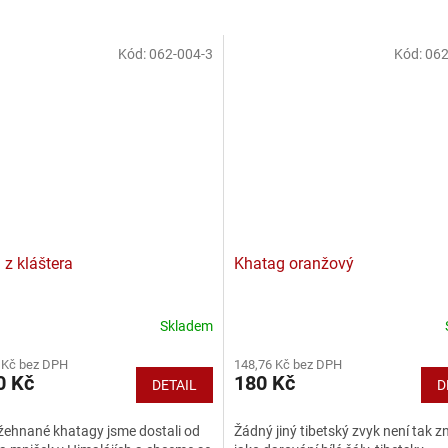
Kód:
062-004-3
Kód:
062
 z kláštera
Khatag oranžový
Skladem
 Kč bez DPH
148,76 Kč bez DPH
0 Kč
180 Kč
DETAIL
D
žehnané khatagy jsme dostali od
Žádný jiný tibetský zvyk není tak 