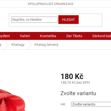
SPOLUPRACUJÍCÍ ORGANIZACE
HLEDAT
bydlení
Vaření
Kosmetika
Dar Tibetu
Dárkové bal
y
Khatagy
Khatag červený
180 Kč
148,76 Kč bez DPH
Měrná
Zvolte variantu
cena:
var.