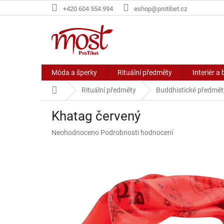
Přejít
+420 604 554 994
eshop@protibet.cz
na
obsah
Móda a šperky
Rituální předměty
Interiér a 
Domů
Rituální předměty
Buddhistické předmět
Khatag červený
Průměrné
Neohodnoceno
Podrobnosti hodnocení
hodnocení
produktu
je
0,0
z
5
hvězdiček.