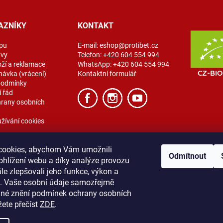
AZNÍKY
KONTAKT
pu
E-mail:
eshop@protibet.cz
avy
Telefon:
+420 604 554 994
oží a reklamace
WhatsApp:
+420 604 554 994
návka (vrácení)
Kontaktní formulář
podmínky
 řád
rany osobních
žívání cookies
cookies, abychom Vám umožnili
Odmítnout
ohlížení webu a díky analýze provozu
e zlepšovali jeho funkce, výkon a
t. Vaše osobní údaje samozřejmě
ibet
Vše o nákupu
Obchodní podmínky
Zásady ochrany osobních úda
lné znění podmínek ochrany osobních
žete přečíst
ZDE
.