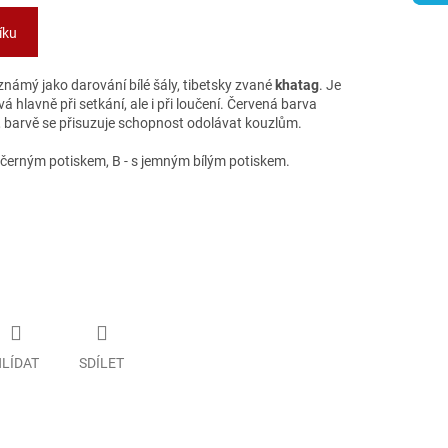
íku
 známý jako darování bílé šály, tibetsky zvané
khatag
.
Je
 hlavně při setkání, ale i při loučení. Červená barva
, barvě se přisuzuje schopnost odolávat kouzlům.
 s černým potiskem, B - s jemným bílým potiskem.
LÍDAT
SDÍLET