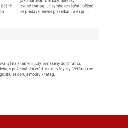
jako darování bílé šály, tibetsky
. Běžně
zvané khatag. Je symbolem štěstí. Běžně
při
se předává hlavně při setkání, ale i při...
měňovaný) na znamení úcty, přinášený do chrámů,
cha, s požehnáním vrátí. Ale ne vždycky. Většinou se
ngolsku se daruje modrý khatag.