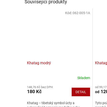
Související produkty
Kód:
062-005-1A
Khatag modrý
Khatag
Skladem
148,76 Kč bez DPH
od 99,17
180 Kč
12
od
DETAIL
Khatag – tibetský symbol úcty a
Tyto po