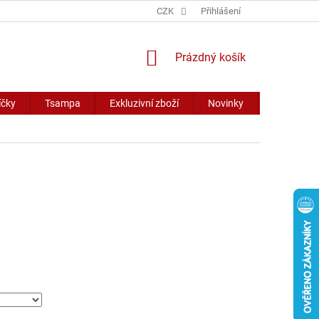
CZK
Přihlášení
NÁKUPNÍ
Prázdný košík
KOŠÍK
íčky
Tsampa
Exkluzivní zboží
Novinky
Slevy