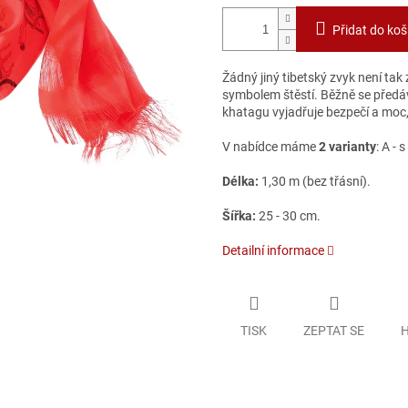
Přidat do koš
Žádný jiný tibetský zvyk není tak
symbolem štěstí. Běžně se předává
khatagu vyjadřuje bezpečí a moc
V nabídce máme
2 varianty
: A -
Délka:
1,30 m (bez třásní).
Šířka:
25 - 30 cm.
Detailní informace
TISK
ZEPTAT SE
H