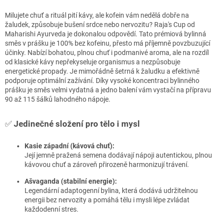
Milujete chuť a rituál pití kávy, ale kofein vám nedělá dobře na
žaludek, způsobuje bušení srdce nebo nervozitu? Raja's Cup od
Maharishi Ayurveda je dokonalou odpovědí. Tato prémiová bylinná
směs v prášku je 100% bez kofeinu, přesto má příjemně povzbuzující
účinky. Nabízí bohatou, plnou chuť i podmanivé aroma, ale na rozdíl
od klasické kávy nepřekyseluje organismus a nezpůsobuje
energetické propady. Je mimořádně šetrná k žaludku a efektivně
podporuje optimální zažívání. Díky vysoké koncentraci bylinného
prášku je směs velmi vydatná a jedno balení vám vystačí na přípravu
90 až 115 šálků lahodného nápoje.
✅
Jedinečné složení pro tělo i mysl
Kasie západní (kávová chuť):
Její jemně pražená semena dodávají nápoji autentickou, plnou
kávovou chuť a zároveň přirozeně harmonizují trávení.
Ašvaganda (stabilní energie):
Legendární adaptogenní bylina, která dodává udržitelnou
energii bez nervozity a pomáhá tělu i mysli lépe zvládat
každodenní stres.