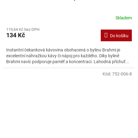
Skladem
119,64 Kč bez DPH
134 Kč
Do košíku
Instantní čekanková kávovina obohacená o bylinu Brahmi je
excelentní náhražkou kávy či nápoj pro každého. Díky bylině
Brahmi navíc podporuje paměť a koncentraci. Lahodná příchuť...
Kód:
752-006-8