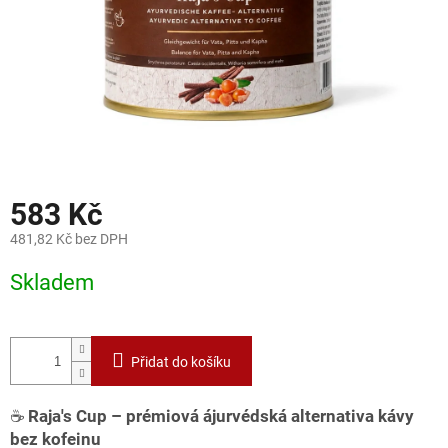
583 Kč
481,82 Kč bez DPH
Měrná
Skladem
cena:
Přidat do košíku
☕
Raja's Cup – prémiová ájurvédská alternativa kávy
bez kofeinu