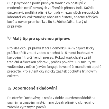
Cup je vyrobena podle přísných tradičních postupů v
moderních certifikovaných zařízeních přímo v Indii. Každá
šarže navíc podléhá přísné kontrole v nezávislých evropských
laboratořích, což zaručuje absolutní čistotu, absenci těžkých
kovů a nekompromisní kvalitu každého šálku, který si
připravíte.
💡
Malý tip pro správnou přípravu
Pro klasickou přípravu stačí 1 odměrku (¼–½ čajové lžičky)
prášku přelít vroucí vodou a nechat 3–5 minut louhovat v
kávovém filtru či french pressu. Pokud však chcete zažít
tradiční královskou přípravu, prášek povařte 1–2 minuty ve
vodě nebo v mléce (skvěle funguje i ovesné či mandlové) a poté
přeceďte. Pro autentický indický zážitek dochuťte třtinovým
cukrem.
🧺
Doporučené skladování
Po otevření uchovávejte směs v dobře uzavřené nádobě na
suchém a tmavém místě, mimo dosah přímého slunečního
záření a výrazných pachů.