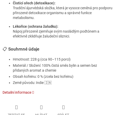
Čistící ořech (detoxikace):
Tradiční ájurvédská složka, která je vysoce ceněná pro podporu
přirozené detoxikace organismu a správné funkce
metabolismu.
Lékořice (ochrana žaludku):
Nápoj přirozeně zjemňuje svým nasládlým podtónem a
efektivně zklidňuje žaludeční sliznici.
📋
Souhrnné údaje
Hmotnost: 228 g (cca 90–115 porcí)
Materiál / Složení: 100% čistá směs bylin a semen bez
přidaných aromat a chemie
Obsah kofeinu: 0 % (zcela bez kofeinu)
Země původu: Indie 🇮🇳
Detailní informace
ZEPTAT SE
HLÍDAT
SDÍLET