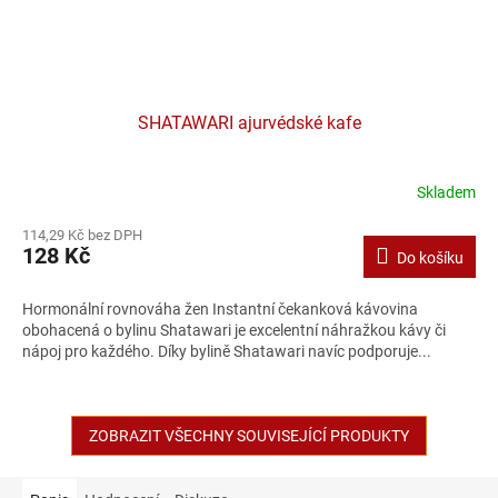
SHATAWARI ajurvédské kafe
Skladem
114,29 Kč bez DPH
128 Kč
Do košíku
Hormonální rovnováha žen Instantní čekanková kávovina
obohacená o bylinu Shatawari je excelentní náhražkou kávy či
nápoj pro každého. Díky bylině Shatawari navíc podporuje...
ZOBRAZIT VŠECHNY SOUVISEJÍCÍ PRODUKTY