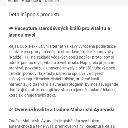
Popis
Hodnocení
Diskuze
Detailní popis produktu
👑
Receptura starodávných králů pro vitalitu a
jasnou mysl
Raja's Cup je exkluzivní alternativa kávy vyrobená podle tisíce
let staré receptury určené pro starodávné indické panovníky
(Rádže). Ti ji na základě védských spisů popíjeli proto, aby si
udrželi jasnou mysl, vitalitu a vnitřní sílu. Nápoj tělo příjemně
prohřívá, povzbuzuje unavené smysly a přináší hluboký pocit
celostní pohody. Tajemství úspěchu spočívá ve čtyřech
klíčových ingrediencích: čistící kulčibě, pražené kasii
harmonizující zažívání, slavné adaptogenní bylince ašvagandě
dodávající stabilní energii bez stresu a jemně nasládlé lékořici,
která zklidňuje trávicí trakt.
🌿
Ověřená kvalita a tradice Maharishi Ayurveda
Značka Maharishi Ayurveda je globálním symbolem
autentičnosti a té nejvyšší prémiové kvality. Receptura Raja's