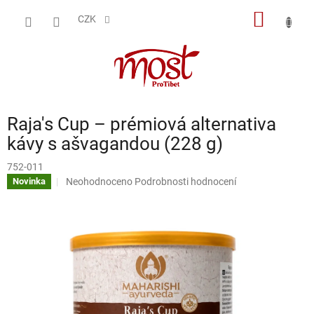
Přejít
NÁKUP
na
CZK
obsah
KOŠÍK
Raja's Cup – prémiová alternativa
kávy s ašvagandou (228 g)
752-011
Průměrné
Neohodnoceno
Podrobnosti hodnocení
Novinka
hodnocení
produktu
je
0,0
z
5
hvězdiček.