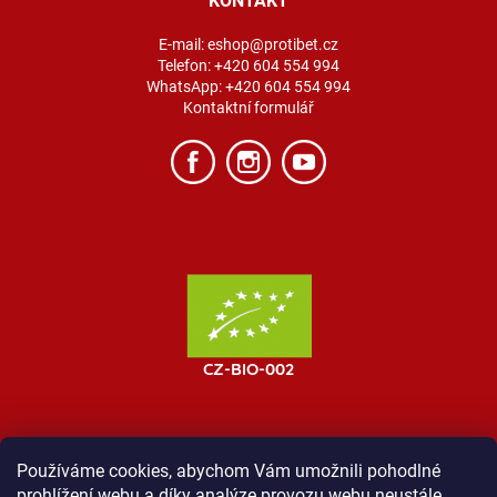
KONTAKT
E-mail:
eshop@protibet.cz
Telefon:
+420 604 554 994
WhatsApp:
+420 604 554 994
Kontaktní formulář
Používáme cookies, abychom Vám umožnili pohodlné
prohlížení webu a díky analýze provozu webu neustále