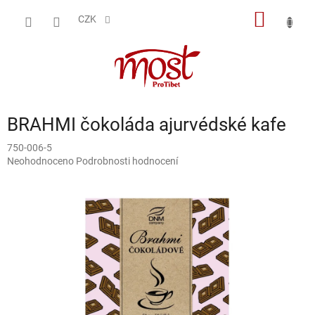
Přejít
NÁKUP
na
CZK
obsah
KOŠÍK
BRAHMI čokoláda ajurvédské kafe
750-006-5
Průměrné
Neohodnoceno
Podrobnosti hodnocení
hodnocení
produktu
je
0,0
z
5
hvězdiček.