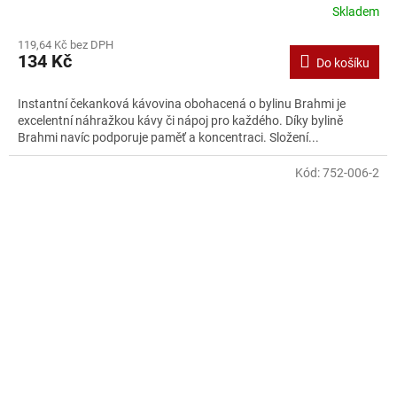
Skladem
119,64 Kč bez DPH
134 Kč
Do košíku
Instantní čekanková kávovina obohacená o bylinu Brahmi je
excelentní náhražkou kávy či nápoj pro každého. Díky bylině
Brahmi navíc podporuje paměť a koncentraci. Složení...
Kód:
752-006-2