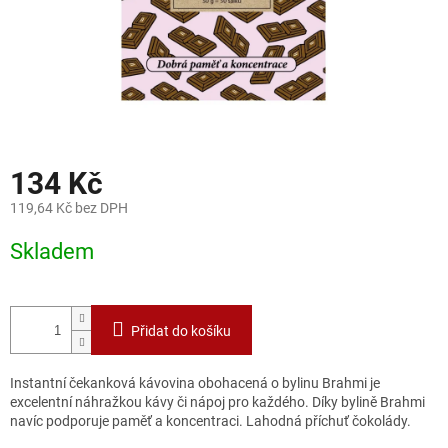
134 Kč
119,64 Kč bez DPH
Měrná
Skladem
cena:
Přidat do košíku
Instantní čekanková kávovina obohacená o bylinu Brahmi je
excelentní náhražkou kávy či nápoj pro každého. Díky bylině Brahmi
navíc podporuje paměť a koncentraci. Lahodná příchuť čokolády.