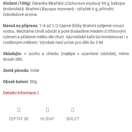
Složení (100g)
: čekanka lékařská (
Cichorium intybus
) 94 g, bakopa
drobnolistá -Brahmi (
Bacopa monnieri
) - výtažek 6 g, přírodní
čokoládové aroma.
Návod na přípravu:
1/4 až 1/2 čajové lžičky Brahmi zalijeme vroucí
vodou. Necháme chvíli odstát a poté dosladíme medem či třtinovým
cukrem a přidáme mléko dle chuti. Ajurvédské kafe lze kombinovat i s
rostlinným mlékem. Výrobek není určen pro děti do 3 let.
Skladujte:
v suchu a chladu (nejlépe v uzavřené nádobě), mimo
dosah dětí.
Země původu:
Indie
Obsah balení:
50g
Detailní informace
ZEPTAT SE
HLÍDAT
SDÍLET