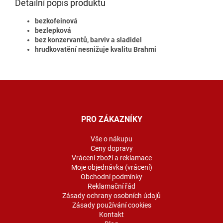
Detailní popis produktu
bezkofeinová
bezlepková
bez konzervantů, barviv a sladidel
hrudkovatění nesnižuje kvalitu Brahmi
Z
á
p
a
PRO ZÁKAZNÍKY
t
í
Vše o nákupu
Ceny dopravy
Vrácení zboží a reklamace
Moje objednávka (vrácení)
Obchodní podmínky
Reklamační řád
Zásady ochrany osobních údajů
Zásady používání cookies
Kontakt