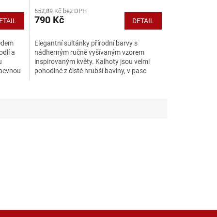
652,89 Kč bez DPH
790 Kč
ETAIL
DETAIL
ředem
Elegantní sultánky přírodní barvy s
odlí a
nádherným ručně vyšívaným vzorem
u
inspirovaným květy. Kalhoty jsou velmi
 pevnou
pohodlné z čisté hrubší bavlny, v pase
opatřeny gumičkou. Ideální na...