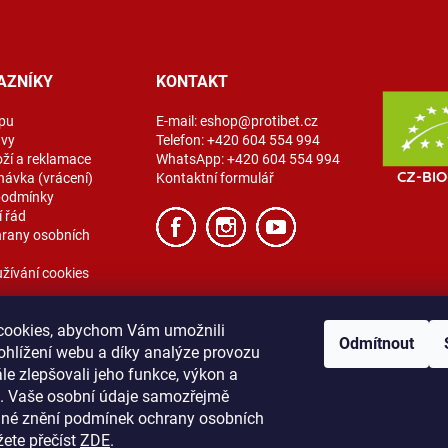
AZNÍKY
KONTAKT
pu
E-mail:
eshop@protibet.cz
avy
Telefon:
+420 604 554 994
oží a reklamace
WhatsApp:
+420 604 554 994
návka (vrácení)
Kontaktní formulář
podmínky
 řád
rany osobních
žívání cookies
cookies, abychom Vám umožnili
Odmítnout
ohlížení webu a díky analýze provozu
e zlepšovali jeho funkce, výkon a
t. Vaše osobní údaje samozřejmě
ibet
Vše o nákupu
Obchodní podmínky
Zásady ochrany osobních úda
lné znění podmínek ochrany osobních
žete přečíst
ZDE
.