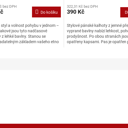
hodnocení
Kč bez DPH
322,31 Kč bez DPH
produktu
Kč
390 Kč
Do košíku
D
je
5,0
z
 styl a volnost pohybu v jednom –
Stylové pánské kalhoty z jemné p
5
takové jsou tyto nadčasové
vyprané bavlny nabízí lehkost, poh
hvězdiček.
 z lehké bavlny. Stanou se
prodyšnost. Po obou stranách jso
adatelným základem vašeho etno
opatřeny kapsami. Pas je opatřen
 který snadno...
silnou gumou a lze jej...