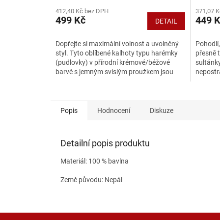
412,40 Kč bez DPH
371,07 
499 Kč
449 
DETAIL
Dopřejte si maximální volnost a uvolněný
Pohodlí,
styl. Tyto oblíbené kalhoty typu harémky
přesně 
(pudlovky) v přírodní krémové/béžové
sultánky
barvě s jemným svislým proužkem jsou
nepostr
ideální volbou pro...
šatníku,
Popis
Hodnocení
Diskuze
Detailní popis produktu
Materiál: 100 % bavlna
Země původu: Nepál
Z