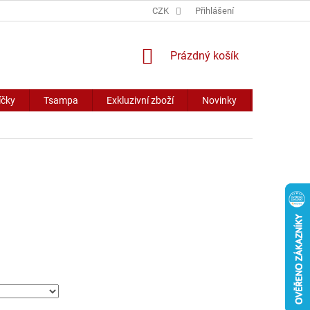
CZK
Přihlášení
NÁKUPNÍ
Prázdný košík
KOŠÍK
íčky
Tsampa
Exkluzivní zboží
Novinky
Slevy