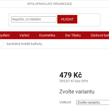
SPOLUPRACUJÍCÍ ORGANIZACE
HLEDAT
bydlení
Vaření
Kosmetika
Dar Tibetu
Dárkové bal
bavlněné hnědé kalhoty
479 Kč
395,87 Kč bez DPH
Měrná
Zvolte variantu
cena:
Velikost