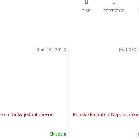
TISK
ZEPTAT SE
H
Kód:
030-201-3
Kód:
030-
ké sultánky jednobarevné
Pánské kalhoty z Nepálu, různ
Skladem
Průměrné