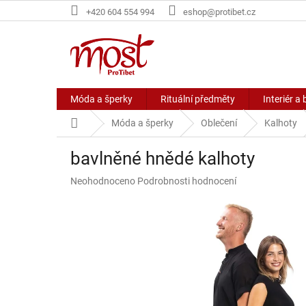
Přejít
+420 604 554 994
eshop@protibet.cz
na
obsah
Móda a šperky
Rituální předměty
Interiér a 
Domů
Móda a šperky
Oblečení
Kalhoty
bavlněné hnědé kalhoty
Průměrné
Neohodnoceno
Podrobnosti hodnocení
hodnocení
produktu
je
0,0
z
5
hvězdiček.