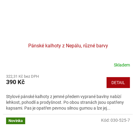
Pánské kalhoty z Nepálu, různé barvy
Skladem
Průměrné
hodnocení
322,31 Kč bez DPH
produktu
390 Kč
DETAIL
je
5,0
z
Stylové pánské kalhoty z jemné předem vyprané bavlny nabízí
5
lehkost, pohodlí a prodyšnost. Po obou stranách jsou opatřeny
hvězdiček.
kapsami. Pas je opatřen pevnou silnou gumou a lze jej...
Kód:
030-525-7
Novinka