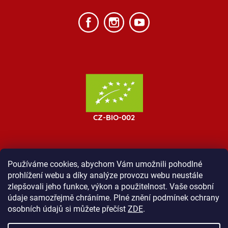
Používáme cookies, abychom Vám umožnili pohodlné
prohlížení webu a díky analýze provozu webu neustále
MOST ProTibet
Vše o nákupu
Obchodní podmínky
zlepšovali jeho funkce, výkon a použitelnost. Vaše osobní
Zásady ochrany osobních údajů
Kontakt
údaje samozřejmě chráníme. Plné znění podmínek ochrany
osobních údajů si můžete přečíst
ZDE
.