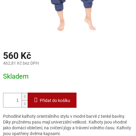
560 Kč
462,81 Kč bez DPH
Měrná
Skladem
cena:
Přidat do košíku
Pohodlné kalhoty orientálního stylu v modré barvě z tenké bavlny.
Díky pružnému pasu mají univerzální velikost. Kalhoty jsou
vhodné
jako domácí oblečení, na cvičení jógy a trávení volného času. Kalhoty
jsou opatřeny dvěma kapsami.