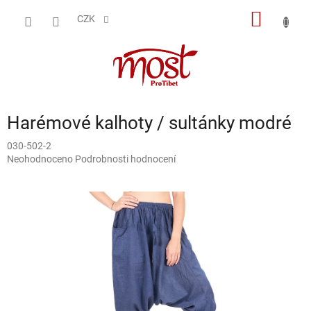
Přejít
NÁKUP
na
CZK
obsah
KOŠÍK
Harémové kalhoty / sultánky modré
030-502-2
Průměrné
Neohodnoceno
Podrobnosti hodnocení
hodnocení
produktu
je
0,0
z
5
hvězdiček.