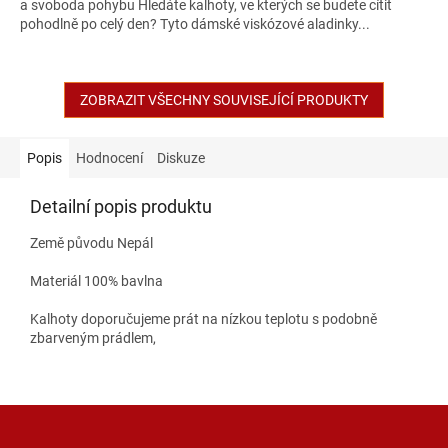
a svoboda pohybu Hledáte kalhoty, ve kterých se budete cítit
pohodlně po celý den? Tyto dámské viskózové aladinky...
ZOBRAZIT VŠECHNY SOUVISEJÍCÍ PRODUKTY
Popis
Hodnocení
Diskuze
Detailní popis produktu
Země původu Nepál
Materiál 100% bavlna
Kalhoty doporučujeme prát na nízkou teplotu s podobně
zbarveným prádlem,
Z
á