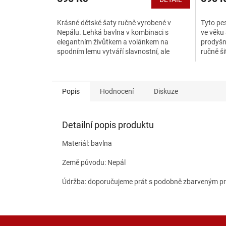
Krásné dětské šaty ručně vyrobené v
Tyto pes
Nepálu. Lehká bavlna v kombinaci s
ve věku 
elegantním živůtkem a volánkem na
prodyšné
spodním lemu vytváří slavnostní, ale
ručně ši
pohodlný kousek oblečení. Ideální...
Popis
Hodnocení
Diskuze
Detailní popis produktu
Materiál: bavlna
Země původu: Nepál
Údržba: doporučujeme prát s podobně zbarveným prá
Z