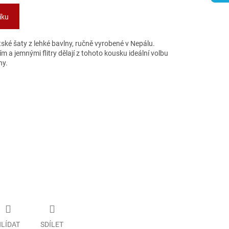
íku
ské šaty z lehké bavlny, ručně vyrobené v Nepálu.
a jemnými flitry dělají z tohoto kousku ideální volbu
ny.
LÍDAT
SDÍLET