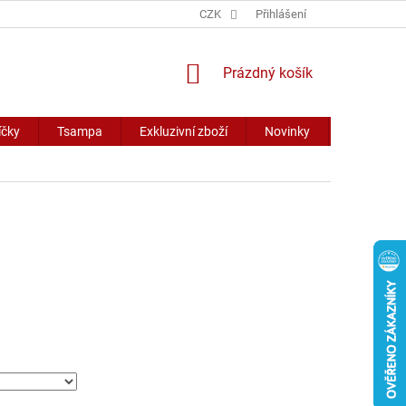
CZK
Přihlášení
NÁKUPNÍ
Prázdný košík
KOŠÍK
íčky
Tsampa
Exkluzivní zboží
Novinky
Slevy