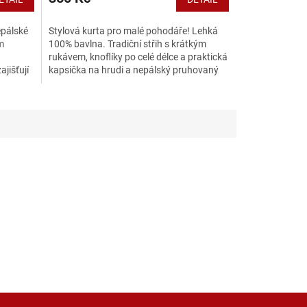
epálské
Stylová kurta pro malé pohodáře! Lehká
m
100% bavlna. Tradiční střih s krátkým
rukávem, knoflíky po celé délce a praktická
jišťují
kapsička na hrudi a nepálský pruhovaný
design...