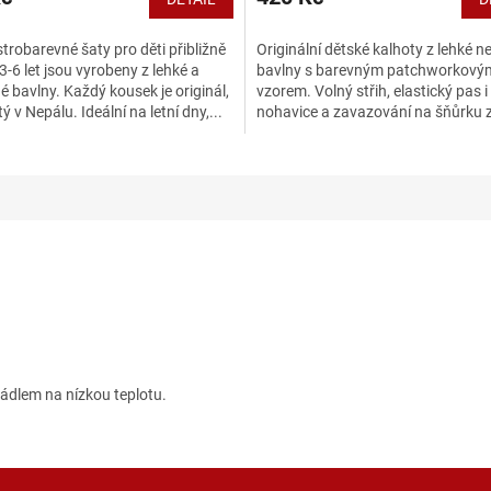
trobarevné šaty pro děti přibližně
Originální dětské kalhoty z lehké n
3-6 let jsou vyrobeny z lehké a
bavlny s barevným patchworkový
 bavlny. Každý kousek je originál,
vzorem. Volný střih, elastický pas i
tý v Nepálu. Ideální na letní dny,...
nohavice a zavazování na šňůrku za
pohodlí i flexibilitu...
dlem na nízkou teplotu.