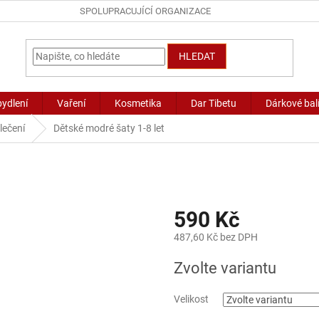
SPOLUPRACUJÍCÍ ORGANIZACE
HLEDAT
bydlení
Vaření
Kosmetika
Dar Tibetu
Dárkové bal
lečení
Dětské modré šaty 1-8 let
590 Kč
487,60 Kč bez DPH
Měrná
Zvolte variantu
cena:
Velikost