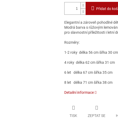
Přidat do koš
Elegantní a zároveň pohodlné dět
Modrá barva s růžovým lemováním 
pro slavnostní příležitosti i letní d
Rozměry:
1-2 roky délka 56 cm šířka 30 cm
4 roky délka 62 cm šířka 31 cm
6 let délka 67 cm šířka 35 cm
8 let délka 71 cm šířka 38 cm
Detailní informace
TISK
ZEPTAT SE
H