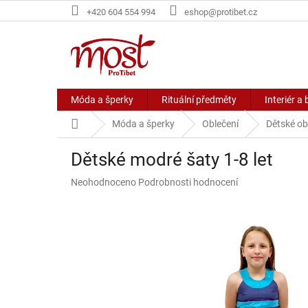
Přejít
+420 604 554 994
eshop@protibet.cz
na
obsah
Móda a šperky
Rituální předměty
Interiér a 
Domů
Móda a šperky
Oblečení
Dětské ob
Dětské modré šaty 1-8 let
Průměrné
Neohodnoceno
Podrobnosti hodnocení
hodnocení
produktu
je
0,0
z
5
hvězdiček.