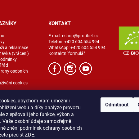
AZNÍKY
KONTAKT
pu
E-mail:
eshop@protibet.cz
avy
Telefon:
+420 604 554 994
oží a reklamace
WhatsApp:
+420 604 554 994
návka (vrácení)
Kontaktní formulář
podmínky
 řád
rany osobních
žívání cookies
cookies, abychom Vám umožnili
Odmítnout
ohlížení webu a díky analýze provozu
e zlepšovali jeho funkce, výkon a
t. Vaše osobní údaje samozřejmě
ibet
Vše o nákupu
Obchodní podmínky
Zásady ochrany osobních úda
lné znění podmínek ochrany osobních
žete přečíst
ZDE
.