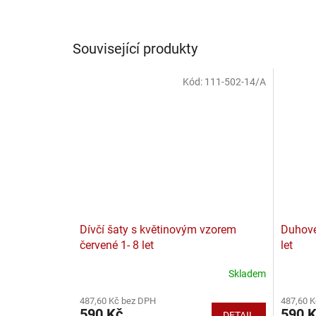
Související produkty
Kód:
111-502-14/A
Dívčí šaty s květinovým vzorem
Duhové 
červené 1- 8 let
let
Skladem
487,60 Kč bez DPH
487,60 
590 Kč
590 
DETAIL