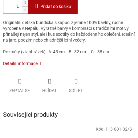
Přidat do košíku
Originální dětská bundička s kapucí z jemné 100% bavlny, ručně
vyrobená v Nepálu. Výrazné barvy v kombinaci s tradičními motivy
přinášejí nejen styl, ale i kus exotiky do každodenního oblečení. Ideální
na jaro, podzim nebo chladnější letní večery.
Rozměry (viz obrázek) A: 45 cm. B: 32 cm. C : 38 cm.
Detailní informace
ZEPTAT SE
HLÍDAT
SDÍLET
Související produkty
Kód:
113-001-02/S