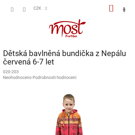
Přejít
NÁKUP
na
CZK
obsah
KOŠÍK
Dětská bavlněná bundička z Nepálu
červená 6-7 let
020-203
Průměrné
Neohodnoceno
Podrobnosti hodnocení
hodnocení
produktu
je
0,0
z
5
hvězdiček.