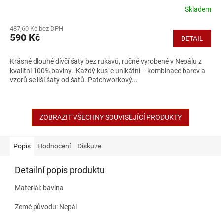
Skladem
Průměrné
hodnocení
487,60 Kč bez DPH
produktu
590 Kč
DETAIL
je
5,0
z
Krásné dlouhé dívčí šaty bez rukávů, ručně vyrobené v Nepálu z
5
kvalitní 100% bavlny. Každý kus je unikátní – kombinace barev a
hvězdiček.
vzorů se liší šaty od šatů. Patchworkový...
ZOBRAZIT VŠECHNY SOUVISEJÍCÍ PRODUKTY
Popis
Hodnocení
Diskuze
Detailní popis produktu
Materiál: bavlna
Země původu: Nepál