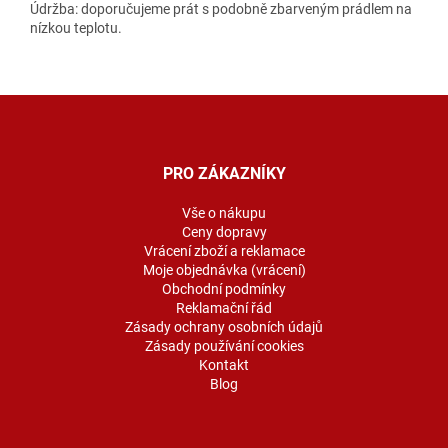
Údržba: doporučujeme prát s podobně zbarveným prádlem na
nízkou teplotu.
Z
á
p
a
PRO ZÁKAZNÍKY
t
í
Vše o nákupu
Ceny dopravy
Vrácení zboží a reklamace
Moje objednávka (vrácení)
Obchodní podmínky
Reklamační řád
Zásady ochrany osobních údajů
Zásady používání cookies
Kontakt
Blog