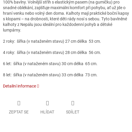
100% bavlny. Volnější střih s elastickým pasem (na gumičku) pro
snadné oblékání, zajišťuje maximální komfort při pohybu, ať už jde o
hraní venku nebo volný den doma. Kalhoty mají praktické boční kapsy
s klopami – na drobnosti, které děti rády nosí s sebou. Tyto bavlněné
kalhoty z Nepálu jsou ideální pro každodenní pohyb a dětské
lumpárny.
2 roky: šířka (v nataženém stavu) 27 cm délka 53 cm.
4 roky: šířka (v nataženém stavu) 28 cm délka 56 cm.
6 let: šířka (v nataženém stavu) 30 cm délka 65 cm.
8 let: šířka (v nataženém stavu) 33 cm délka 73 cm.
Detailní informace
ZEPTAT SE
HLÍDAT
SDÍLET