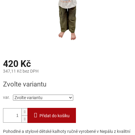
420 Kč
347,11 Kč bez DPH
Měrná
Zvolte variantu
cena:
var.
Přidat do košíku
Pohodlné a stylové dětské kalhoty ručně vyrobené v Nepálu z kvalitní