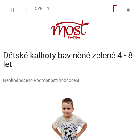
Přejít
NÁKUP
na
CZK
obsah
KOŠÍK
Dětské kalhoty bavlněné zelené 4 - 8
let
Průměrné
Neohodnoceno
Podrobnosti hodnocení
hodnocení
produktu
je
0,0
z
5
hvězdiček.