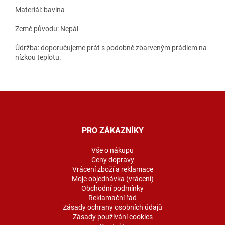
Materiál: bavlna
Země původu: Nepál
Údržba: doporučujeme prát s podobně zbarveným prádlem na
nízkou teplotu.
Z
á
p
a
PRO ZÁKAZNÍKY
t
í
Vše o nákupu
Ceny dopravy
Vrácení zboží a reklamace
Moje objednávka (vrácení)
Obchodní podmínky
Reklamační řád
Zásady ochrany osobních údajů
Zásady používání cookies