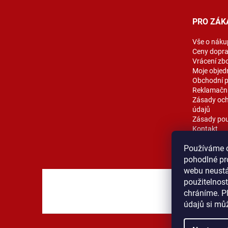
a
t
PRO ZÁK
í
Vše o náku
Ceny dopr
Vrácení zb
Moje objed
Obchodní 
Reklamační
Zásady och
údajů
Zásady pou
Kontakt
Blog
Používáme 
pohodlné pr
webu neustál
použitelnos
MOST ProT
chráníme. P
údajů si mů