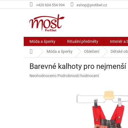
Přejít
+420 604 554 994
eshop@protibet.cz
na
obsah
Móda a šperky
Rituální předměty
Interiér a 
Domů
Móda a šperky
Oblečení
Dětské ob
Barevné kalhoty pro nejmenší
Průměrné
Neohodnoceno
Podrobnosti hodnocení
hodnocení
produktu
je
0,0
z
5
hvězdiček.