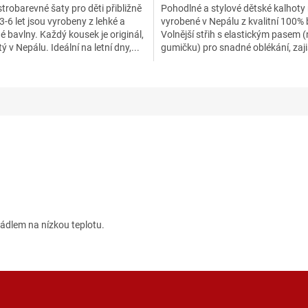
trobarevné šaty pro děti přibližně
Pohodlné a stylové dětské kalhoty
3-6 let jsou vyrobeny z lehké a
vyrobené v Nepálu z kvalitní 100% 
 bavlny. Každý kousek je originál,
Volnější střih s elastickým pasem 
tý v Nepálu. Ideální na letní dny,...
gumičku) pro snadné oblékání, zaji
maximální komfort...
dlem na nízkou teplotu.