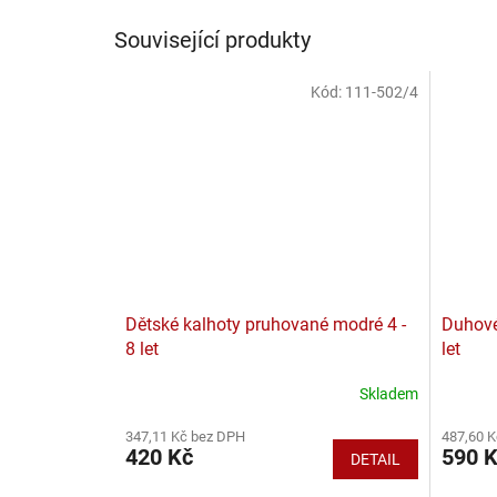
Související produkty
Kód:
111-502/4
Dětské kalhoty pruhované modré 4 -
Duhové 
8 let
let
Skladem
347,11 Kč bez DPH
487,60 
420 Kč
590 
DETAIL