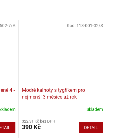
502-7/A
Kód:
113-001-02/S
ené 4 -
Modré kalhoty s tygříkem pro
nejmenší 3 měsíce až rok
Skladem
Skladem
322,31 Kč bez DPH
390 Kč
ETAIL
DETAIL