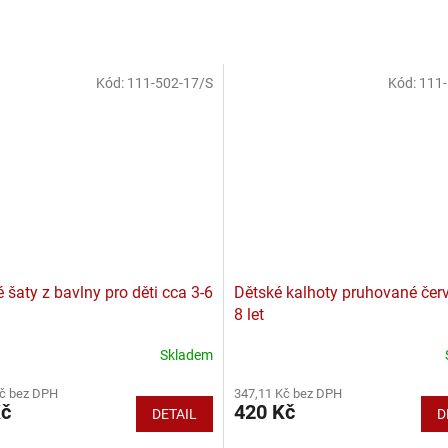
Kód:
111-502-17/S
Kód:
111-
šaty z bavlny pro děti cca 3-6
Dětské kalhoty pruhované červ
8 let
Skladem
Kč bez DPH
347,11 Kč bez DPH
Kč
420 Kč
DETAIL
D