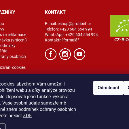
AZNÍKY
KONTAKT
pu
E-mail:
eshop@protibet.cz
avy
Telefon:
+420 604 554 994
oží a reklamace
WhatsApp:
+420 604 554 994
návka (vrácení)
Kontaktní formulář
podmínky
 řád
rany osobních
žívání cookies
cookies, abychom Vám umožnili
Odmítnout
ohlížení webu a díky analýze provozu
e zlepšovali jeho funkce, výkon a
t. Vaše osobní údaje samozřejmě
ibet
Vše o nákupu
Obchodní podmínky
Zásady ochrany osobních úda
lné znění podmínek ochrany osobních
žete přečíst
ZDE
.