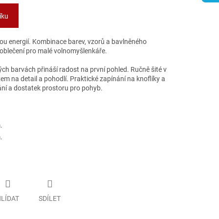
íku
tou energií. Kombinace barev, vzorů a bavlněného
 oblečení pro malé volnomyšlenkáře.
ých barvách přináší radost na první pohled. Ručně šité v
em na detail a pohodlí. Praktické zapínání na knoflíky a
kání a dostatek prostoru pro pohyb.
.
.
LÍDAT
SDÍLET