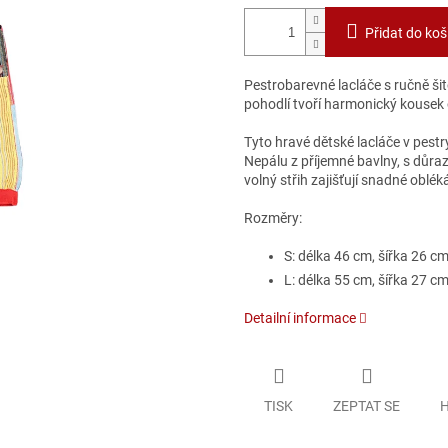
Přidat do koš
Pestrobarevné lacláče s ručně ši
pohodlí tvoří harmonický kousek
Tyto hravé dětské lacláče v pestr
Nepálu z příjemné bavlny, s důraz
volný střih zajišťují snadné oblé
Rozměry:
S: délka 46 cm, šířka 26 cm
L: délka 55 cm, šířka 27 cm
Detailní informace
TISK
ZEPTAT SE
H