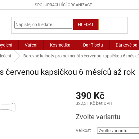
SPOLUPRACUJÍCÍ ORGANIZACE
HLEDAT
bydlení
Vaření
Kosmetika
Dar Tibetu
Dárkové bal
lečení
Barevné kalhoty pro nejmenší s červenou kapsičkou 6 měsíců
 s červenou kapsičkou 6 měsíců až rok
390 Kč
322,31 Kč bez DPH
Měrná
Zvolte variantu
cena:
Velikost