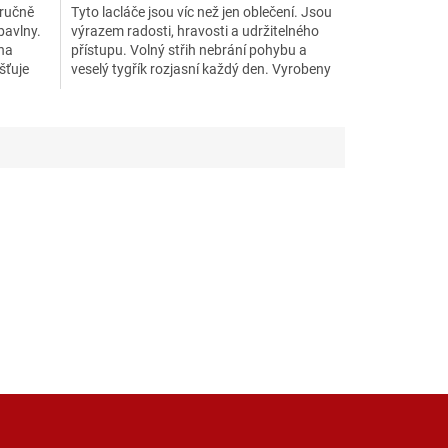
 ručně
Tyto lacláče jsou víc než jen oblečení. Jsou
bavlny.
výrazem radosti, hravosti a udržitelného
(na
přístupu. Volný střih nebrání pohybu a
šťuje
veselý tygřík rozjasní každý den. Vyrobeny
z lehké a...