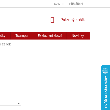
CZK
Přihlášení
NÁKUPNÍ
Prázdný košík
KOŠÍK
íčky
Tsampa
Exkluzivní zboží
Novinky
Slevy
 až rok