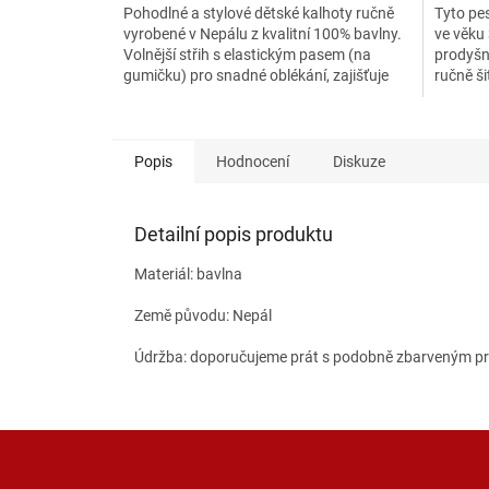
Pohodlné a stylové dětské kalhoty ručně
Tyto pes
vyrobené v Nepálu z kvalitní 100% bavlny.
ve věku 
Volnější střih s elastickým pasem (na
prodyšné
gumičku) pro snadné oblékání, zajišťuje
ručně ši
maximální komfort...
Popis
Hodnocení
Diskuze
Detailní popis produktu
Materiál: bavlna
Země původu: Nepál
Údržba: doporučujeme prát s podobně zbarveným prá
Z
á
p