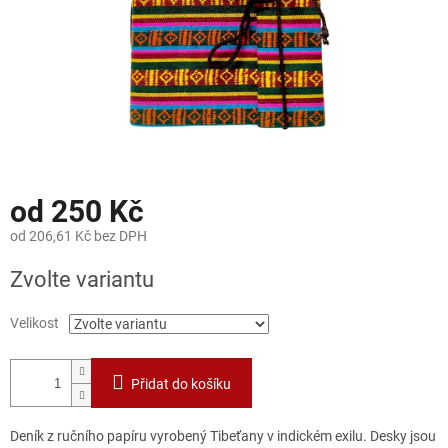
od
250 Kč
od
206,61 Kč
bez DPH
Měrná
Zvolte variantu
cena:
Velikost
Přidat do košíku
Deník z ručního papíru vyrobený Tibeťany v indickém exilu. Desky jsou