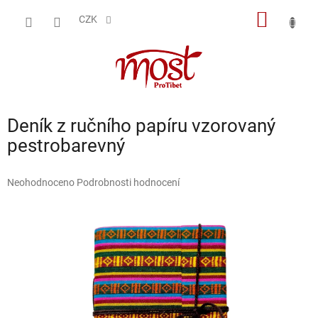
Přejít
NÁKUP
na
CZK
obsah
KOŠÍK
Deník z ručního papíru vzorovaný
pestrobarevný
Průměrné
Neohodnoceno
Podrobnosti hodnocení
hodnocení
produktu
je
0,0
z
5
hvězdiček.