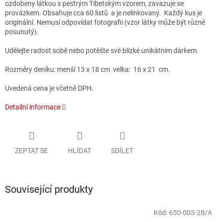
ozdobeny látkou s pestrým Tibetským vzorem, zavazuje se
provázkem. Obsahuje cca 60 listů a je nelinkovaný.
Každý kus je
originální. Nemusí odpovídat fotografii (vzor látky může být různě
posunutý).
Udělejte radost sobě nebo potěšte své blízké unikátním dárkem.
Rozměry deníku: menší 13 x 18 cm velka
: 16 x 21 cm.
Uvedená cena je včetně DPH.
Detailní informace
ZEPTAT SE
HLÍDAT
SDÍLET
Související produkty
Kód:
650-003-28/A