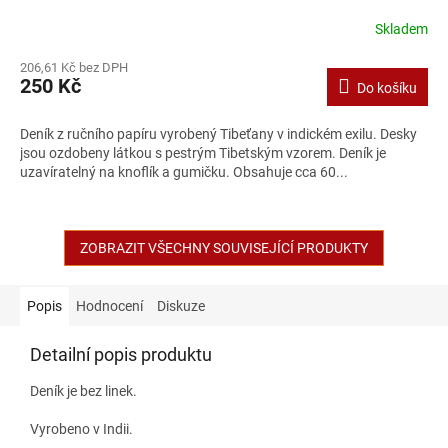
Skladem
206,61 Kč bez DPH
250 Kč
Do košíku
Deník z ručního papíru vyrobený Tibeťany v indickém exilu. Desky
jsou ozdobeny látkou s pestrým Tibetským vzorem. Deník je
uzavíratelný na knoflík a gumičku. Obsahuje cca 60...
ZOBRAZIT VŠECHNY SOUVISEJÍCÍ PRODUKTY
Popis
Hodnocení
Diskuze
Detailní popis produktu
Deník je bez linek.
Vyrobeno v Indii.