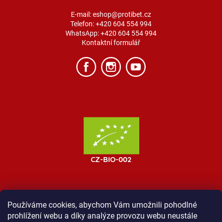
E-mail:
eshop@protibet.cz
Telefon:
+420 604 554 994
WhatsApp:
+420 604 554 994
Kontaktní formulář
Používáme cookies, abychom Vám umožnili pohodlné
prohlížení webu a díky analýze provozu webu neustále
MOST ProTibet
Vše o nákupu
Obchodní podmínky