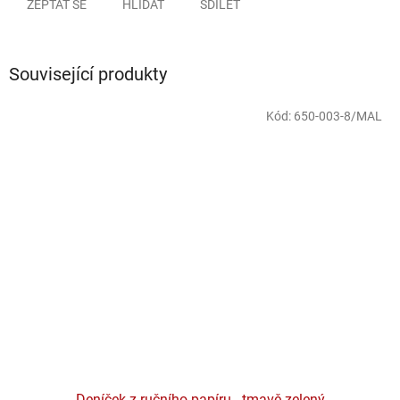
ZEPTAT SE
HLÍDAT
SDÍLET
Související produkty
Kód:
650-003-8/MAL
Deníček z ručního papíru - tmavě zelený