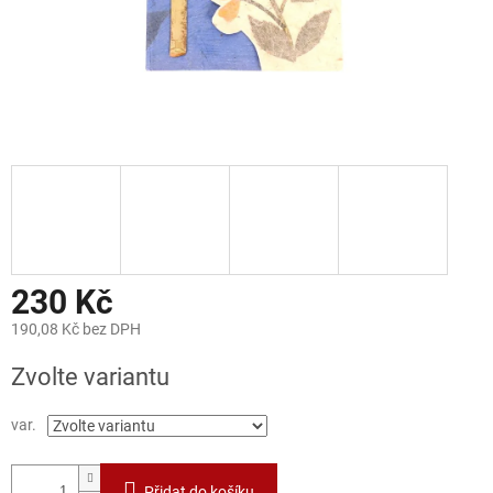
230 Kč
190,08 Kč bez DPH
Měrná
Zvolte variantu
cena:
var.
Přidat do košíku