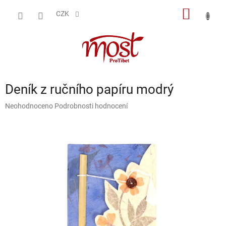
Přejít
NÁKUP
na
CZK
obsah
KOŠÍK
Deník z ručního papíru modrý
Průměrné
Neohodnoceno
Podrobnosti hodnocení
hodnocení
produktu
je
0,0
z
5
hvězdiček.