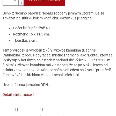
Deník z ručního papíru z Nepálu zdobený jemným vzorem. Dá se
zavázat na šňůrku kolem knoflíčku. Každý kus je originál.
Počet listů: přibližně 40.
Rozměry: 15 x 11,5 cm.
Tloušťka: 2 cm.
Tento výrobek je vyroben z kůry lýkovce kanabina (Daphne
Cannabina) z rodu Papyracea, místně známého jako "Lokta", který se
vyskytuje v horských oblastech v nadmořské výšce 2000 až 3500 m.
"Lokta" z lýkovce kanabina má vlastnosti, že se po 6 až 8 letech od
sekání znovu obnovuje. Kůra se sbírá s ohledem na životní prostředí.
Zachovává tak křehkou ekologii nepálských lesů.
Uvedená cena je včetně DPH.
Detailní informace