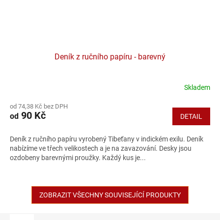
Deník z ručního papíru - barevný
Skladem
od 74,38 Kč bez DPH
90 Kč
od
DETAIL
Deník z ručního papíru vyrobený Tibeťany v indickém exilu. Deník
nabízíme ve třech velikostech a je na zavazování. Desky jsou
ozdobeny barevnými proužky. Každý kus je...
ZOBRAZIT VŠECHNY SOUVISEJÍCÍ PRODUKTY