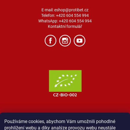
E-mail:
eshop@protibet.cz
Telefon:
+420 604 554 994
WhatsApp:
+420 604 554 994
Kontaktní formulář
Používáme cookies, abychom Vám umožnili pohodlné
prohlížení webu a díky analýze provozu webu neustále
MOST ProTibet
Vše o nákupu
Obchodní podmínky