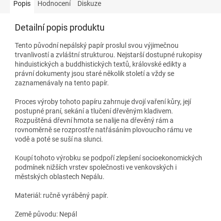
Popis
Hodnocení
Diskuze
Detailní popis produktu
Tento původní nepálský papír proslul svou výjimečnou
trvanlivostí a zvláštní strukturou. Nejstarší dostupné rukopisy
hinduistických a buddhistických textů, královské edikty a
právní dokumenty jsou staré několik století a vždy se
zaznamenávaly na tento papír.
Proces výroby tohoto papíru zahrnuje dvojí vaření kůry, její
postupné praní, sekání a tlučení dřevěným kladivem.
Rozpuštěná dřevní hmota se nalije na dřevěný rám a
rovnoměrně se rozprostře natřásáním plovoucího rámu ve
vodě a poté se suší na slunci.
Koupí tohoto výrobku se podpoří zlepšení socioekonomických
podmínek nižších vrstev společnosti ve venkovských i
městských oblastech Nepálu.
Materiál: ručně vyráběný papír.
Země původu: Nepál