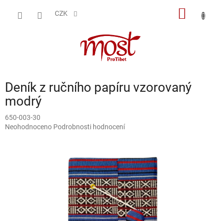
Přejít
NÁKUP
na
CZK
obsah
KOŠÍK
Deník z ručního papíru vzorovaný
modrý
650-003-30
Průměrné
Neohodnoceno
Podrobnosti hodnocení
hodnocení
produktu
je
0,0
z
5
hvězdiček.