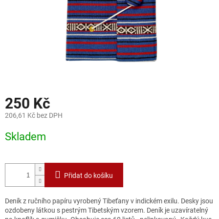
250 Kč
206,61 Kč bez DPH
Měrná
Skladem
cena:
Přidat do košíku
Deník z ručního papíru vyrobený Tibeťany v indickém exilu. Desky jsou
ozdobeny látkou s pestrým Tibetským vzorem. Deník je uzavíratelný