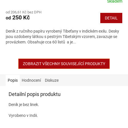
Skladem
od 206,61 Kč bez DPH
250 Kč
od
DETAIL
Deník z ručního papíru vyrobený Tibeťany v indickém exilu. Desky
jsou ozdobeny látkou s pestrým Tibetským vzorem, zavazuje se
provázkem. Obsahuje cca 60 listů a je...
ZOBRAZIT VŠECHNY SOUVISEJÍCÍ PRODUKTY
Popis
Hodnocení
Diskuze
Detailní popis produktu
Deník je bez linek.
Vyrobeno v Indii.