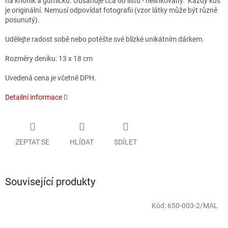
na knoflík a gumičku. Obsahuje cca 60 listů - nelinkovaný.
Každý kus
je originální. Nemusí odpovídat fotografii (vzor látky může být různě
posunutý).
Udělejte radost sobě nebo potěšte své blízké unikátním dárkem.
Rozměry deníku: 13 x 18 cm
Uvedená cena je včetně DPH.
Detailní informace
ZEPTAT SE
HLÍDAT
SDÍLET
Související produkty
Kód:
650-003-2/MAL