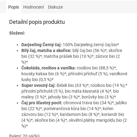
Popis
Hodnocení
Diskuze
Detailní popis produktu
Složení:
Darjeeling Černý čaj:
100% Darjeeling černý čaj bio*
Bílý čaj, matcha a skořice:
bílý čaj bio (56 %)*, skořice
bio (32 %)*, matcha prášek bio (10 %)*, zázvor bio (2
%)*
Čokoláda, rooibos a vanilka:
rooibos bio (88,5 %)*,
kousky kakaa bio (6 %)*, přírodní příchuť (5 %), vanilkové
lusky bio (0,5 %)*
Super ovocný čaj:
ibišek bio (63 %)*, rooibos bio (19 %),*
přírodní příchutě (5 %), bio máta klasnatá (4 %)*, bio
maliny (3 %)*, jahody bio (3 %)*, borůvky bio (3 %)*
Čaj pro šťastný pocit:
citronová tráva bio (34 %)*, jablko
bio (22 %)*, pomerančová kůra bio (14 %)*, kořen
zázvoru bio (12 %)*, kardamom bio (8 %)*, koriandr bio
(4 %)*, skořice bio (4 %)*, okvětní plátky marigoldu bio (2
%)*
Balení: 20 sáčků