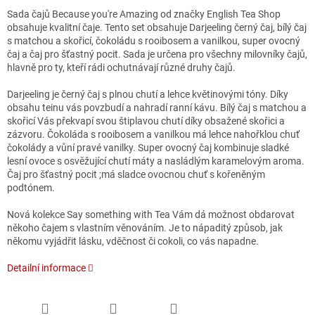
Sada čajů Because you're Amazing od značky English Tea Shop
obsahuje kvalitní čaje. Tento set obsahuje Darjeeling černý čaj, bílý čaj
s matchou a skořicí, čokoládu s rooibosem a vanilkou, super ovocný
čaj a čaj pro šťastný pocit. Sada je určena pro všechny milovníky čajů,
hlavně pro ty, kteří rádi ochutnávají různé druhy čajů.
Darjeeling je černý čaj s plnou chutí a lehce květinovými tóny. Díky
obsahu teinu vás povzbudí a nahradí ranní kávu. Bílý čaj s matchou a
skořicí Vás překvapí svou štiplavou chutí díky obsažené skořici a
zázvoru. Čokoláda s rooibosem a vanilkou má lehce nahořklou chuť
čokolády a vůní pravé vanilky. Super ovocný čaj kombinuje sladké
lesní ovoce s osvěžující chutí máty a nasládlým karamelovým aroma.
Čaj pro šťastný pocit ;má sladce ovocnou chuť s kořeněným
podtónem.
Nová kolekce Say something with Tea Vám dá možnost obdarovat
někoho čajem s vlastním věnováním. Je to nápaditý způsob, jak
někomu vyjádřit lásku, vděčnost či cokoli, co vás napadne.
Detailní informace