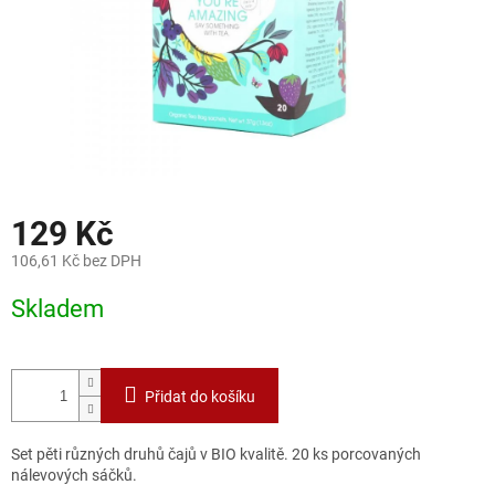
129 Kč
106,61 Kč bez DPH
Měrná
Skladem
cena:
Přidat do košíku
Set pěti různých druhů čajů v BIO kvalitě. 20 ks porcovaných
nálevových sáčků.