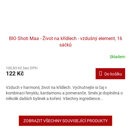
BIO Shoti Maa - Život na křídlech - vzdušný element, 16
sáčků
Skladem
100,83 Kč bez DPH
122 Kč
Do košíku
Vzduch v harmonii, život na křídlech. Vychutnejte si čaj v
kombinaci fenyklu, kardamonu a pomeranče. Směs je doplněná o
několik dalších bylinek a koření. Všechny ingredience...
ZOBRAZIT VŠECHNY SOUVISEJÍCÍ PRODUKTY