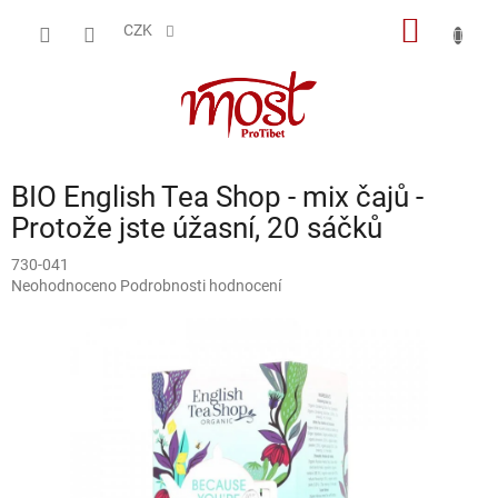
Přejít
NÁKUP
na
CZK
obsah
KOŠÍK
BIO English Tea Shop - mix čajů -
Protože jste úžasní, 20 sáčků
730-041
Průměrné
Neohodnoceno
Podrobnosti hodnocení
hodnocení
produktu
je
0,0
z
5
hvězdiček.