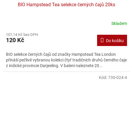
BIO Hampstead Tea selekce černých čajů 20ks
Skladem
107,14 Kč bez DPH
120 Kč
Do košíku
BIO selekce černých čajů od značky Hampstead Tea London
přináší pečlivě vybranou kolekci čtyř tradičních druhů černého čaje
z indické provincie Darjeeling. V balení naleznete 20...
Kód:
730-024-4