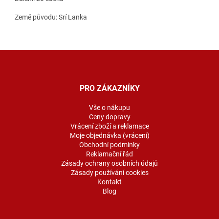
Země původu: Srí Lanka
Z
á
p
a
PRO ZÁKAZNÍKY
t
í
Vše o nákupu
Ceny dopravy
Vrácení zboží a reklamace
Moje objednávka (vrácení)
Obchodní podmínky
Reklamační řád
Zásady ochrany osobních údajů
Zásady používání cookies
Kontakt
Blog