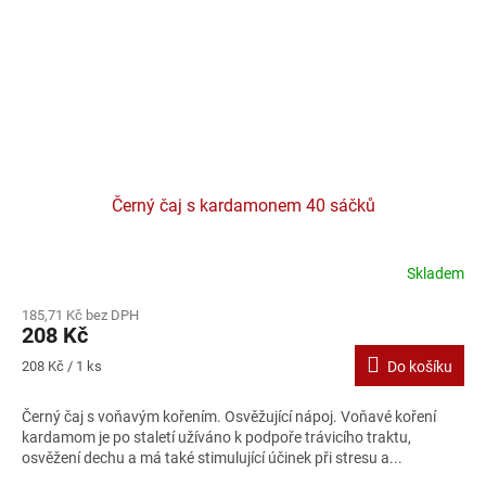
Černý čaj s kardamonem 40 sáčků
Skladem
Průměrné
hodnocení
185,71 Kč bez DPH
produktu
208 Kč
je
5,0
Měrná
208 Kč / 1 ks
Do košíku
z
cena:
5
Černý čaj s voňavým kořením. Osvěžující nápoj. Voňavé koření
hvězdiček.
kardamom je po staletí užíváno k podpoře trávicího traktu,
osvěžení dechu a má také stimulující účinek při stresu a...