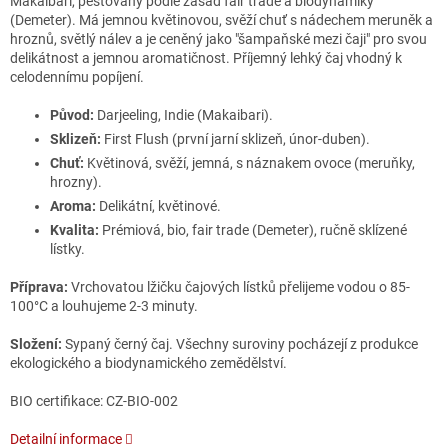
Makaibari, pěstovaný podle zásad fair trade a biodynamiky
(Demeter). Má jemnou květinovou, svěží chuť s nádechem meruněk a
hroznů, světlý nálev a je ceněný jako "šampaňské mezi čaji" pro svou
delikátnost a jemnou aromatičnost. Příjemný lehký čaj vhodný k
celodennímu popíjení.
Původ:
Darjeeling, Indie (Makaibari).
Sklizeň:
First Flush (první jarní sklizeň, únor-duben).
Chuť:
Květinová, svěží, jemná, s náznakem ovoce (meruňky,
hrozny).
Aroma:
Delikátní, květinové.
Kvalita:
Prémiová, bio, fair trade (Demeter), ručně sklízené
lístky.
Příprava:
Vrchovatou lžičku čajových lístků přelijeme vodou o 85-
100°C a louhujeme 2-3 minuty.
Složení:
Sypaný černý čaj. Všechny suroviny pocházejí z produkce
ekologického a biodynamického zemědělství.
BIO certifikace: CZ-BIO-002
Detailní informace