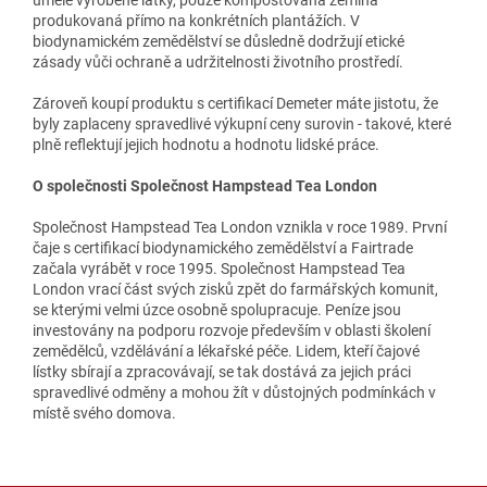
produkovaná přímo na konkrétních plantážích. V
biodynamickém zemědělství se důsledně dodržují etické
zásady vůči ochraně a udržitelnosti životního prostředí.
Zároveň koupí produktu s certifikací Demeter máte jistotu, že
byly zaplaceny spravedlivé výkupní ceny surovin - takové, které
plně reflektují jejich hodnotu a hodnotu lidské práce.
O společnosti Společnost Hampstead Tea London
Společnost Hampstead Tea London vznikla v roce 1989. První
čaje s certifikací biodynamického zemědělství a Fairtrade
začala vyrábět v roce 1995. Společnost Hampstead Tea
London vrací část svých zisků zpět do farmářských komunit,
se kterými velmi úzce osobně spolupracuje. Peníze jsou
investovány na podporu rozvoje především v oblasti školení
zemědělců, vzdělávání a lékařské péče. Lidem, kteří čajové
lístky sbírají a zpracovávají, se tak dostává za jejich práci
spravedlivé odměny a mohou žít v důstojných podmínkách v
místě svého domova.