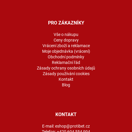
Z
á
p
a
PRO ZÁKAZNÍKY
t
í
Vše o nákupu
Ceny dopravy
Vrácení zboží a reklamace
Moje objednávka (vrácení)
Obchodní podmínky
Reklamační řád
Zásady ochrany osobních údajů
Zásady používání cookies
Kontakt
Blog
KONTAKT
E-mail:
eshop@protibet.cz
Telefon:
+420 604 554 994