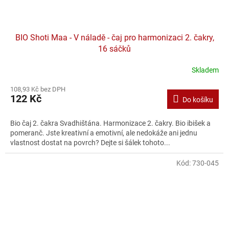
BIO Shoti Maa - V náladě - čaj pro harmonizaci 2. čakry,
16 sáčků
Skladem
Průměrné
hodnocení
108,93 Kč bez DPH
produktu
122 Kč
Do košíku
je
1,5
z
Bio čaj 2. čakra Svadhištána. Harmonizace 2. čakry. Bio ibišek a
5
pomeranč. Jste kreativní a emotivní, ale nedokáže ani jednu
hvězdiček.
vlastnost dostat na povrch? Dejte si šálek tohoto...
Kód:
730-045