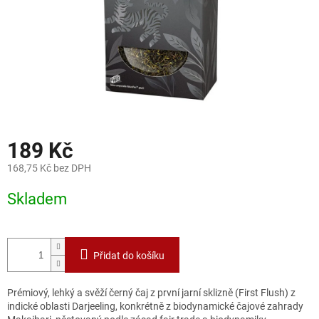
189 Kč
168,75 Kč bez DPH
Měrná
Skladem
cena:
Přidat do košíku
Prémiový, lehký a svěží černý čaj z první jarní sklizně (First Flush) z
indické oblasti Darjeeling, konkrétně z biodynamické čajové zahrady