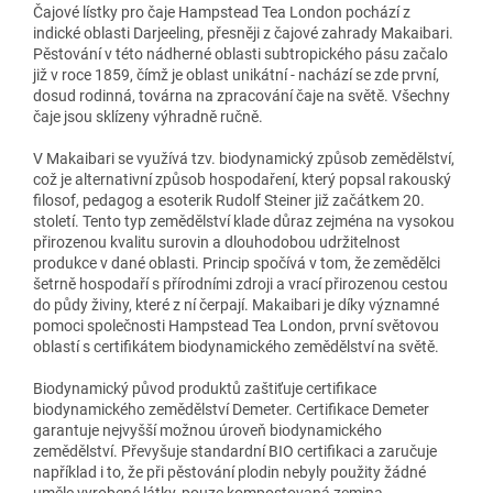
Čajové lístky pro čaje Hampstead Tea London pochází z
indické oblasti Darjeeling, přesněji z čajové zahrady Makaibari.
Pěstování v této nádherné oblasti subtropického pásu začalo
již v roce 1859, čímž je oblast unikátní - nachází se zde první,
dosud rodinná, továrna na zpracování čaje na světě. Všechny
čaje jsou sklízeny výhradně ručně.
V Makaibari se využívá tzv. biodynamický způsob zemědělství,
což je alternativní způsob hospodaření, který popsal rakouský
filosof, pedagog a esoterik Rudolf Steiner již začátkem 20.
století. Tento typ zemědělství klade důraz zejména na vysokou
přirozenou kvalitu surovin a dlouhodobou udržitelnost
produkce v dané oblasti. Princip spočívá v tom, že zemědělci
šetrně hospodaří s přírodními zdroji a vrací přirozenou cestou
do půdy živiny, které z ní čerpají. Makaibari je díky významné
pomoci společnosti Hampstead Tea London, první světovou
oblastí s certifikátem biodynamického zemědělství na světě.
Biodynamický původ produktů zaštiťuje certifikace
biodynamického zemědělství Demeter. Certifikace Demeter
garantuje nejvyšší možnou úroveň biodynamického
zemědělství. Převyšuje standardní BIO certifikaci a zaručuje
například i to, že při pěstování plodin nebyly použity žádné
uměle vyrobené látky, pouze kompostovaná zemina