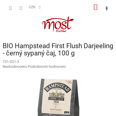
Přejít
NÁKUP
na
CZK
obsah
KOŠÍK
BIO Hampstead First Flush Darjeeling
- černý sypaný čaj, 100 g
731-021-3
Průměrné
Neohodnoceno
Podrobnosti hodnocení
hodnocení
produktu
je
0,0
z
5
hvězdiček.