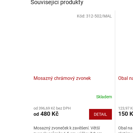
Související produkty
Kód:
312-502/MAL
Mosazný chrámový zvonek
Obal na
Skladem
Průměrné
hodnocení
od 396,69 Kč bez DPH
123,97 
produktu
480 Kč
150 
od
DETAIL
je
3,0
z
Mosazný zvoneček k zavěšení. Větší
Obal na 
5