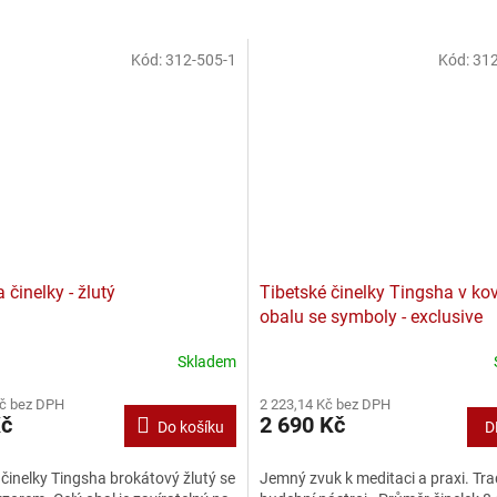
Kód:
312-505-1
Kód:
312
 činelky - žlutý
Tibetské činelky Tingsha v k
obalu se symboly - exclusive
Skladem
Kč bez DPH
2 223,14 Kč bez DPH
Kč
2 690 Kč
Do košíku
D
činelky Tingsha brokátový žlutý se
Jemný zvuk k meditaci a praxi. Tra