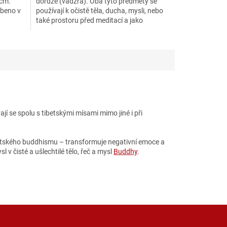
 cm.
dordže (vadžra). Oba tyto předměty se
obeno v
používají k očistě těla, ducha, mysli, nebo
také prostoru před meditací a jako
účinná...
 se spolu s tibetskými mísami mimo jiné i při
betského buddhismu – transformuje negativní emoce a
v čisté a ušlechtilé tělo, řeč a mysl
Buddhy
.