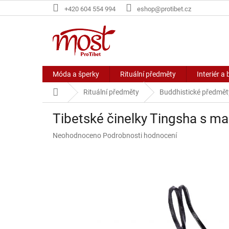
Přejít
+420 604 554 994
eshop@protibet.cz
na
obsah
Móda a šperky
Rituální předměty
Interiér a 
Domů
Rituální předměty
Buddhistické předmět
Tibetské činelky Tingsha s 
Průměrné
Neohodnoceno
Podrobnosti hodnocení
hodnocení
produktu
je
0,0
z
5
hvězdiček.