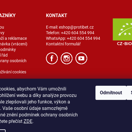
AZNÍKY
KONTAKT
pu
E-mail:
eshop@protibet.cz
avy
Telefon:
+420 604 554 994
oží a reklamace
WhatsApp:
+420 604 554 994
návka (vrácení)
Kontaktní formulář
podmínky
 řád
rany osobních
žívání cookies
cookies, abychom Vám umožnili
Odmítnout
ohlížení webu a díky analýze provozu
e zlepšovali jeho funkce, výkon a
t. Vaše osobní údaje samozřejmě
ibet
Vše o nákupu
Obchodní podmínky
Zásady ochrany osobních úda
lné znění podmínek ochrany osobních
žete přečíst
ZDE
.