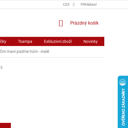
CZK
Přihlášení
NÁKUPNÍ
Prázdný košík
KOŠÍK
íčky
Tsampa
Exkluzivní zboží
Novinky
Slevy
u Óm mani padme húm - malé
-3