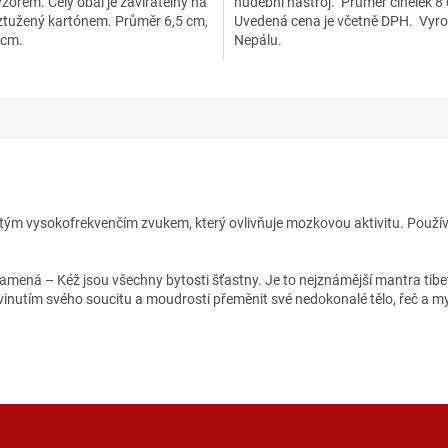
zorem. Celý obal je zavíratelný na
hudební nástroj. Průměr činelek 8
yztužený kartónem. Průměr 6,5 cm,
Uvedená cena je včetně DPH. Vyr
 cm.
Nepálu.
m vysokofrekvenčím zvukem, který ovlivňuje mozkovou aktivitu. Používají
amená – Kéž jsou všechny bytosti šťastny. Je to nejznámější mantra ti
nutím svého soucitu a moudrosti přeměnit své nedokonalé tělo, řeč a mysl 