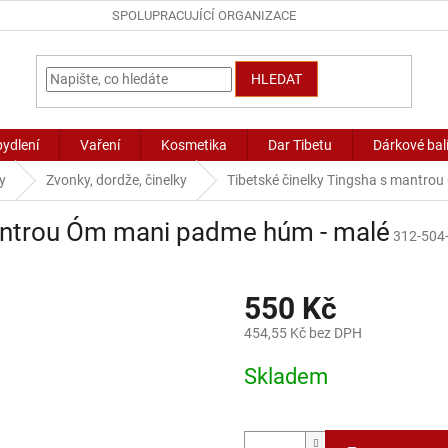
SPOLUPRACUJÍCÍ ORGANIZACE
HLEDAT
bydlení
Vaření
Kosmetika
Dar Tibetu
Dárkové bal
y
Zvonky, dordže, činelky
Tibetské činelky Tingsha s mantro
mantrou Óm mani padme húm - malé
312-504
550 Kč
454,55 Kč bez DPH
Měrná
Skladem
cena: