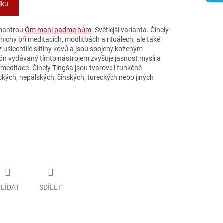
íku
s mantrou
Óm mani padme húm
. Světlejší varianta. Činely
ichy při meditacích, modlitbách a rituálech, ale také
z ušlechtilé slitiny kovů a jsou spojeny koženým
 tón vydávaný tímto nástrojem zvyšuje jasnost mysli a
 meditace. Činely Tingša jsou tvarově i funkčně
dických, nepálských, čínských, tureckých nebo jiných
LÍDAT
SDÍLET