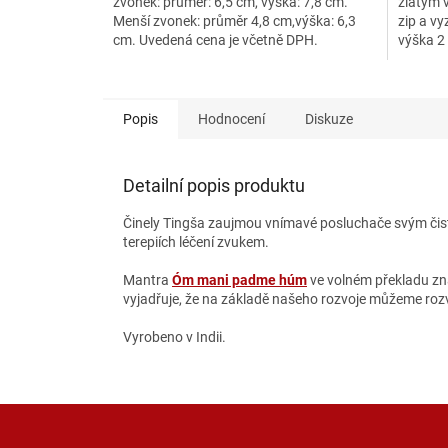
zvonek: průměr: 6,5 cm, výška: 7,8 cm.
zlatým v
hvězdiček.
Menší zvonek: průměr 4,8 cm,výška: 6,3
zip a v
cm. Uvedená cena je včetně DPH.
výška 2
Popis
Hodnocení
Diskuze
Detailní popis produktu
Činely Tingša zaujmou vnímavé posluchače svým čistý
terepiích léčení zvukem.
Mantra
Óm mani padme húm
ve volném překladu zn
vyjadřuje, že na základě našeho rozvoje můžeme rozvi
Vyrobeno v Indii.
Z
á