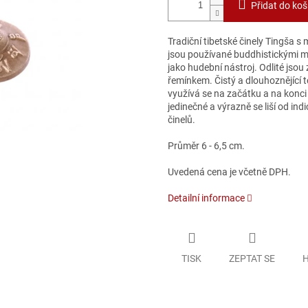
Přidat do koš
Tradiční tibetské činely Tingša 
jsou používané buddhistickými mn
jako hudební nástroj. Odlité jsou 
řemínkem.
Čistý a dlouhoznějící
využívá se na začátku a na konci
jedinečné a výrazně se liší od in
činelů.
Průměr 6 - 6,5 cm.
Uvedená cena je včetně DPH.
Detailní informace
TISK
ZEPTAT SE
H