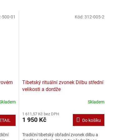
-500-01
Kód:
312-005-2
ovovém
Tibetský rituální zvonek Dilbu střední
velikosti a dordže
Skladem
Skladem
1 611,57 Kč bez DPH
1 950 Kč
ETAIL
Do košíku
diční
Tradiční tibetský obřadní zvonek dilbu a