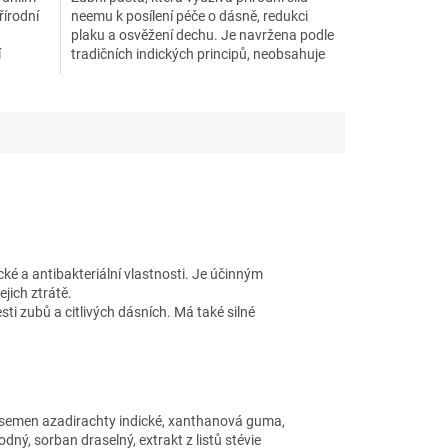
řírodní
neemu k posílení péče o dásně, redukci
plaku a osvěžení dechu. Je navržena podle
í
tradičních indických principů, neobsahuje
fluor,...
é a antibakteriální vlastnosti. Je účinným
jich ztrátě.
sti zubů a citlivých dásních. Má také silné
ze semen azadirachty indické, xanthanová guma,
ný, sorban draselný, extrakt z listů stévie