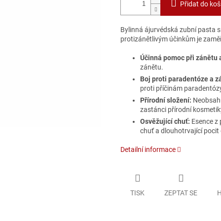
Přidat do koš
Bylinná ájurvédská zubní pasta s
protizánětlivým účinkům je zamě
Účinná pomoc při zánětu a
zánětu.
Boj proti paradentóze a z
proti příčinám paradentózy
Přírodní složení:
Neobsahuj
zastánci přírodní kosmetik
Osvěžující chuť:
Esence z 
chuť a dlouhotrvající pocit 
Detailní informace
TISK
ZEPTAT SE
H