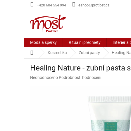
Přejít
+420 604 554 994
eshop@protibet.cz
na
obsah
Móda a šperky
Rituální předměty
Interiér a 
Domů
Kosmetika
Zubní pasty
Healing Na
Healing Nature - zubní pasta
Průměrné
Neohodnoceno
Podrobnosti hodnocení
hodnocení
produktu
je
0,0
z
5
hvězdiček.