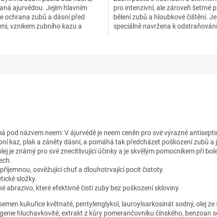
vaná ajurvédou. Jejím hlavním
pro intenzivní, ale zároveň šetrné p
je ochrana zubů a dásní před
bělení zubů a hloubkové čištění. Je
emi, vznikem zubního kazu a
speciálně navržena k odstraňován
m z úst. Obsahuje...
odolných skvrn a...
 pod názvem neem: V ájurvédě je neem ceněn pro své výrazné antiseptick
bní kaz, plak a záněty dásní, a pomáhá tak předcházet poškození zubů a je
olej je známý pro své znecitlivující účinky a je skvělým pomocníkem při bole
ech.
říjemnou, osvěžující chuť a dlouhotrvající pocit čistoty.
tické složky.
né abrazivo, které efektivně čistí zuby bez poškození skloviny.
e semen kukuřice květnaté, pentylenglykol, lauroylsarkosinát sodný, olej 
ugenie hluchavkovité, extrakt z kůry pomerančovníku čínského, benzoan sod