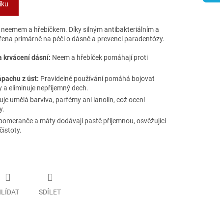
íku
 neemem a hřebíčkem. Díky silným antibakteriálním a
řena primárně na péči o dásně a prevenci paradentózy.
 krvácení dásní:
Neem a hřebíček pomáhají proti
ápachu z úst:
Pravidelné používání pomáhá bojovat
 a eliminuje nepříjemný dech.
e umělá barviva, parfémy ani lanolin, což ocení
y.
pomeranče a máty dodávají pastě příjemnou, osvěžující
čistoty.
LÍDAT
SDÍLET