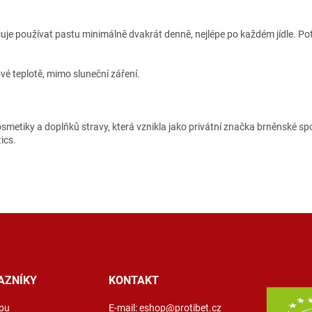
uje používat pastu minimálně dvakrát denně, nejlépe po každém jídle. Pot
é teplotě, mimo sluneční záření.
smetiky a doplňků stravy, která vznikla jako privátní značka brněnské s
ics.
AZNÍKY
KONTAKT
pu
E-mail:
eshop@protibet.cz