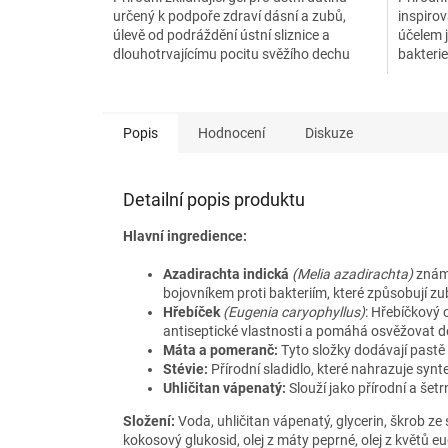
určený k podpoře zdraví dásní a zubů,
inspiro
úlevě od podráždění ústní sliznice a
účelem 
dlouhotrvajícímu pocitu svěžího dechu
bakteri
díky chladivé mátové...
zápache
Popis
Hodnocení
Diskuze
Detailní popis produktu
Hlavní ingredience:
Azadirachta indická
(Melia azadirachta)
známá
bojovníkem proti bakteriím, které způsobují zu
Hřebíček
(Eugenia caryophyllus)
: Hřebíčkový 
antiseptické vlastnosti a pomáhá osvěžovat d
Máta a pomeranč:
Tyto složky dodávají pastě p
Stévie:
Přírodní sladidlo, které nahrazuje synte
Uhličitan vápenatý:
Slouží jako přírodní a šetr
Složení:
Voda, uhličitan vápenatý, glycerin, škrob z
kokosový glukosid, olej z máty peprné, olej z květů e