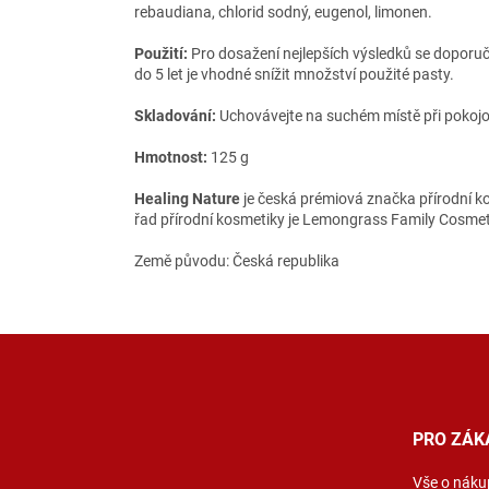
rebaudiana, chlorid sodný, eugenol, limonen.
Použití:
Pro dosažení nejlepších výsledků se doporuč
do 5 let je vhodné snížit množství použité pasty.
Skladování:
Uchovávejte na suchém místě při pokojov
Hmotnost:
125 g
Healing Nature
je česká prémiová značka přírodní ko
řad přírodní kosmetiky je Lemongrass Family Cosmet
Země původu: Česká republika
Z
á
p
a
t
PRO ZÁK
í
Vše o náku