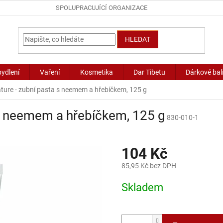
SPOLUPRACUJÍCÍ ORGANIZACE
HLEDAT
bydlení
Vaření
Kosmetika
Dar Tibetu
Dárkové bal
ture - zubní pasta s neemem a hřebíčkem, 125 g
 s neemem a hřebíčkem, 125 g
830-010-1
104 Kč
85,95 Kč bez DPH
Měrná
Skladem
cena: