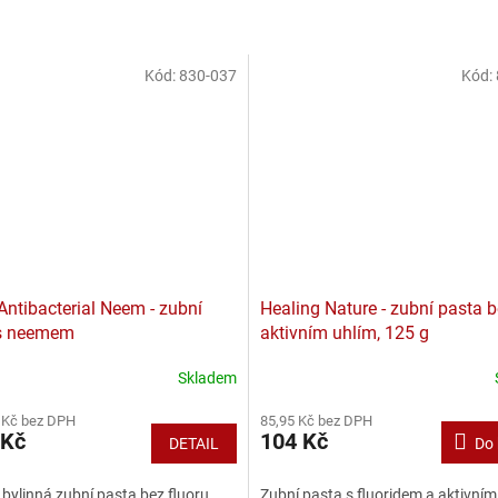
Kód:
830-037
Kód:
Antibacterial Neem - zubní
Healing Nature - zubní pasta bě
s neemem
aktivním uhlím, 125 g
Skladem
 Kč bez DPH
85,95 Kč bez DPH
 Kč
104 Kč
DETAIL
Do 
 bylinná zubní pasta bez fluoru,
Zubní pasta s fluoridem a aktivním