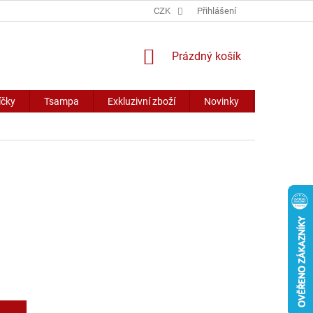
CZK
Přihlášení
NÁKUPNÍ
Prázdný košík
KOŠÍK
íčky
Tsampa
Exkluzivní zboží
Novinky
Slevy