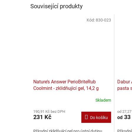
Související produkty
Kód:
830-023
Nature’s Answer PerioBriteRub
Dabur 
Coolmint - zklidňující gel, 14,2 g
pasta 
Skladem
190,91 Kč bez DPH
od 27,27
231 Kč
33
od
Do košíku
Přírodní zklidňující gel pro ústní dutinu
Přírodní