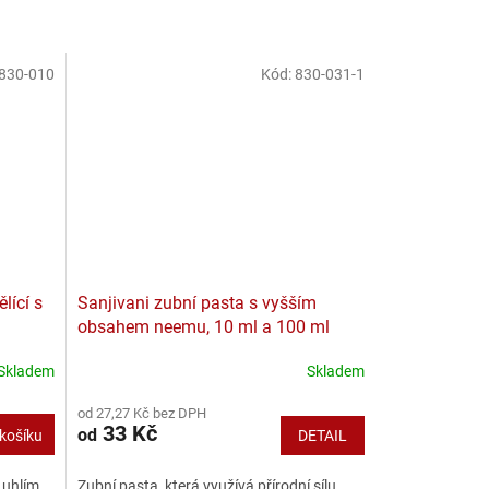
830-010
Kód:
830-031-1
lící s
Sanjivani zubní pasta s vyšším
obsahem neemu, 10 ml a 100 ml
Skladem
Skladem
od 27,27 Kč bez DPH
33 Kč
od
košíku
DETAIL
 uhlím
Zubní pasta, která využívá přírodní sílu