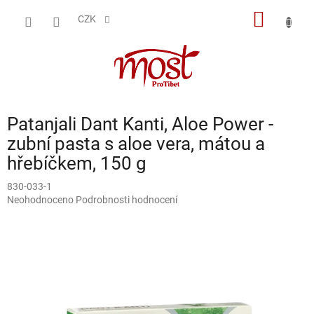
Přejít
NÁKUP
na
CZK
obsah
KOŠÍK
Patanjali Dant Kanti, Aloe Power -
zubní pasta s aloe vera, mátou a
hřebíčkem, 150 g
830-033-1
Průměrné
Neohodnoceno
Podrobnosti hodnocení
hodnocení
produktu
je
0,0
z
5
hvězdiček.