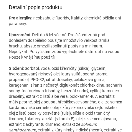
Detailní popis produktu
Pro alergiky:
neobsahuje fluoridy, ftaláty, chemická bělidla ani
parabeny.
Upozornění
: Děti do 6 let včetně: Pro čištění zubů pod
dohledem dospělého použijte množství o velikosti zrnka
hrachu, abyste omezili spolknutí pasty na minimum.
Nepolykat. Po vyčištění zubů vypláchněte ústní dutinu vodou.
Pouze k vnějšímu použití!
Složení
: Sorbitol, voda, oxid křemičitý (silika), glycerin,
hydrogenovaný ricinový olej, laurylsulfát sodný, aroma,
propandiol, PEG-32, citrát draselný, celulózová guma,
karagenan, síran zinečnatý, diglukonát chlorhexidinu, sacharin
sodný, fosforečnan trisodný, benzoát sodný, xylitol, kamenec
draselný, extrakt z listů aloe vera, poloxamer 407, extrakt z
máty peprné, olej z poupat hřebíčkovce vonného, olej ze semen
kardamovníku černého, olej z kůry skořicovníku cejlonského,
olej z listů bazalky posvátné (tulsi), slída a oxid titaničitý,
limonen, tokoferyl acetát (vitamin E), olej ze semen ajovanu,
extrakt z achyrantu drsného, extrakt ze
solanum
xanthocarpum
, extrakt z kůry nimby indické (neem), extrakt ze