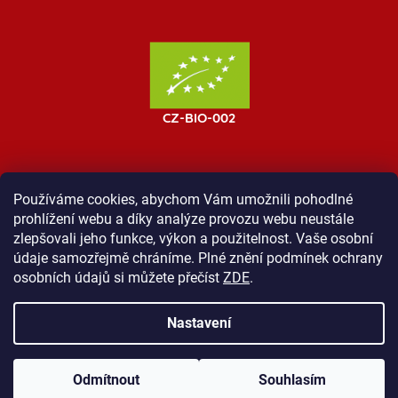
Používáme cookies, abychom Vám umožnili pohodlné
prohlížení webu a díky analýze provozu webu neustále
MOST ProTibet
Vše o nákupu
Obchodní podmínky
zlepšovali jeho funkce, výkon a použitelnost. Vaše osobní
Zásady ochrany osobních údajů
Kontakt
údaje samozřejmě chráníme. Plné znění podmínek ochrany
osobních údajů si můžete přečíst
ZDE
.
Nastavení
Vytvořil Shoptet
Odmítnout
Souhlasím
Copyright 2026
Shop ProTibet
. Všechna práva vyhrazena.