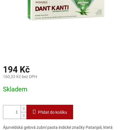
194 Kč
160,33 Kč bez DPH
Měrná
Skladem
cena:
Přidat do košíku
Ájurvédská gelová zubní pasta indické značky Patanjali, která