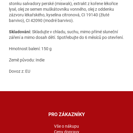
stonku salvadory perské (miswak), extrakt z kořene lékořice
lysé, olej ze semen muškátovníku vonného, olej z oddenku
zázvoru lékařského, kyselina citronová, CI 19140 (žluté
barvivo), CI 42090 (modré barvivo).
Skladování:
Skladujte v chladu, suchu, mimo přímé sluneční
záření a mimo dosah dětí. Spotřebujte do 6 měsíců po otevření.
Hmotnost balení: 150 g
Země původu: Indie
Dovoz z: EU
Z
á
p
a
PRO ZÁKAZNÍKY
t
í
Vše o nákupu
Ceny dopravy