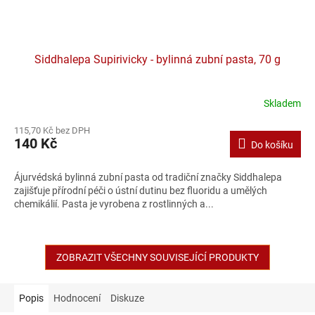
Siddhalepa Supirivicky - bylinná zubní pasta, 70 g
Skladem
Průměrné
hodnocení
115,70 Kč bez DPH
produktu
140 Kč
Do košíku
je
5,0
z
Ájurvédská bylinná zubní pasta od tradiční značky Siddhalepa
5
zajišťuje přírodní péči o ústní dutinu bez fluoridu a umělých
hvězdiček.
chemikálií. Pasta je vyrobena z rostlinných a...
ZOBRAZIT VŠECHNY SOUVISEJÍCÍ PRODUKTY
Popis
Hodnocení
Diskuze