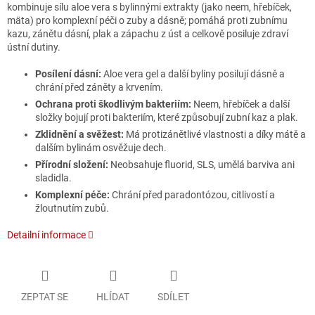
kombinuje sílu aloe vera s bylinnými extrakty (jako neem, hřebíček,
mäta) pro komplexní péči o zuby a dásně; pomáhá proti zubnímu
kazu, zánětu dásní, plak a zápachu z úst a celkově posiluje zdraví
ústní dutiny.
Posílení dásní:
Aloe vera gel a další byliny posilují dásně a
chrání před záněty a krvením.
Ochrana proti škodlivým bakteriím:
Neem, hřebíček a další
složky bojují proti bakteriím, které způsobují zubní kaz a plak.
Zklidnění a svěžest:
Má protizánětlivé vlastnosti a díky mátě a
dalším bylinám osvěžuje dech.
Přírodní složení:
Neobsahuje fluorid, SLS, umělá barviva ani
sladidla.
Komplexní péče:
Chrání před paradontózou, citlivostí a
žloutnutím zubů.
Detailní informace
ZEPTAT SE
HLÍDAT
SDÍLET