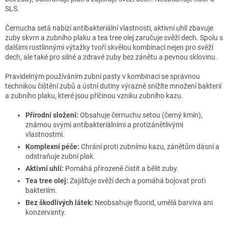
SLS.
Černucha setá nabízí antibakteriální vlastnosti, aktivní uhlí zbavuje
zuby skvrn a zubního plaku a tea tree olej zaručuje svěží dech. Spolu s
dalšími rostlinnými výtažky tvoří skvělou kombinací nejen pro svěží
dech, ale také pro silné a zdravé zuby bez zánětu a pevnou sklovinu.
Pravidelným používáním zubní pasty v kombinaci se správnou
technikou čištění zubů a ústní dutiny výrazně snížíte množení bakterií
a zubního plaku, které jsou příčinou vzniku zubního kazu.
Přírodní složení:
Obsahuje černuchu setou (černý kmín),
známou svými antibakteriálními a protizánětlivými
vlastnostmi.
Komplexní péče:
Chrání proti zubnímu kazu, zánětům dásní a
odstraňuje zubní plak.
Aktivní uhlí:
Pomáhá přirozeně čistit a bělit zuby.
Tea tree olej:
Zajišťuje svěží dech a pomáhá bojovat proti
bakteriím.
Bez škodlivých látek:
Neobsahuje fluorid, umělá barviva ani
konzervanty.