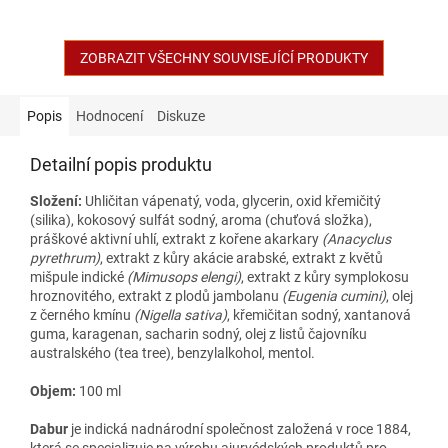
ZOBRAZIT VŠECHNY SOUVISEJÍCÍ PRODUKTY
Popis
Hodnocení
Diskuze
Detailní popis produktu
Složení:
Uhličitan vápenatý, voda, glycerin, oxid křemičitý
(silika), kokosový sulfát sodný, aroma (chuťová složka),
práškové aktivní uhlí, extrakt z kořene akarkary
(Anacyclus
pyrethrum)
, extrakt z kůry akácie arabské, extrakt z květů
mišpule indické
(Mimusops elengi)
, extrakt z kůry symplokosu
hroznovitého, extrakt z plodů jambolanu
(Eugenia cumini)
, olej
z černého kmínu
(Nigella sativa)
, křemičitan sodný, xantanová
guma, karagenan, sacharin sodný, olej z listů čajovníku
australského (tea tree), benzylalkohol, mentol.
Objem:
100 ml
Dabur
je indická nadnárodní společnost založená v roce 1884,
která se specializuje na výrobu ajurvédských produktů pro