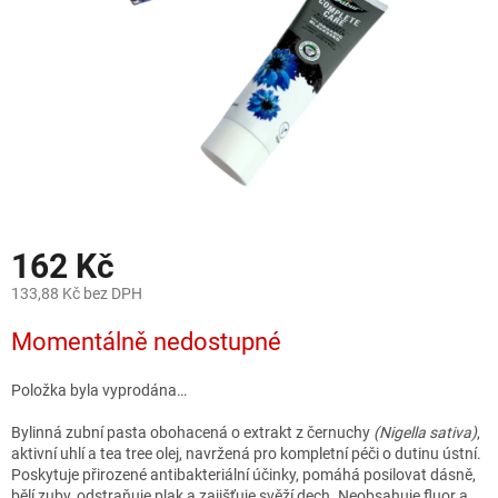
162 Kč
133,88 Kč bez DPH
Měrná
Momentálně nedostupné
cena:
Položka byla vyprodána…
Bylinná zubní pasta obohacená o extrakt z černuchy
(Nigella sativa)
,
aktivní uhlí a tea tree olej, navržená pro kompletní péči o dutinu ústní.
Poskytuje přirozené antibakteriální účinky, pomáhá posilovat dásně,
bělí zuby, odstraňuje plak a zajišťuje svěží dech. Neobsahuje fluor a