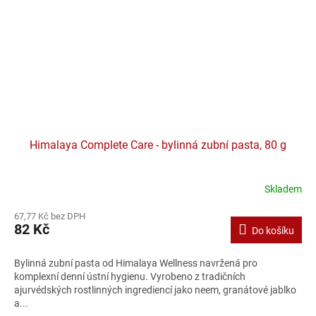
Himalaya Complete Care - bylinná zubní pasta, 80 g
Skladem
Průměrné
hodnocení
67,77 Kč bez DPH
produktu
82 Kč
Do košíku
je
5,0
z
Bylinná zubní pasta od Himalaya Wellness navržená pro
5
komplexní denní ústní hygienu. Vyrobeno z tradičních
hvězdiček.
ajurvédských rostlinných ingrediencí jako neem, granátové jablko
a...