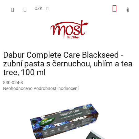
Přejít
NÁKUP
na
CZK
obsah
KOŠÍK
Dabur Complete Care Blackseed -
zubní pasta s černuchou, uhlím a tea
tree, 100 ml
830-024-8
Průměrné
Neohodnoceno
Podrobnosti hodnocení
hodnocení
produktu
je
0,0
z
5
hvězdiček.