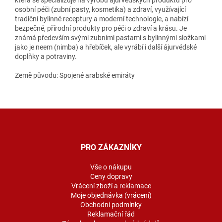
osobní péči (zubní pasty, kosmetika) a zdraví, využívající
tradiční bylinné receptury a moderní technologie, a nabízí
bezpečné, přírodní produkty pro péči o zdraví a krásu. Je
známá především svými zubními pastami s bylinnými složkami
jako je neem (nimba) a hřebíček, ale vyrábí i další ájurvédské
doplňky a potraviny.
Země původu: Spojené arabské emiráty
Z
á
p
a
PRO ZÁKAZNÍKY
t
í
Vše o nákupu
Ceny dopravy
Vrácení zboží a reklamace
Moje objednávka (vrácení)
Obchodní podmínky
Reklamační řád