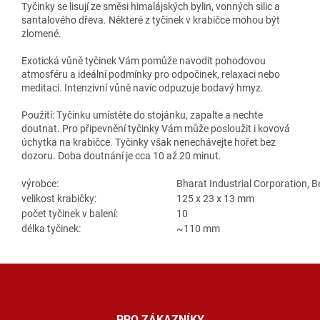
Tyčinky se lisují ze směsi himalájských bylin, vonných silic a
santalového dřeva. Některé z tyčinek v krabičce mohou být
zlomené.
Exotická vůně tyčinek Vám pomůže navodit pohodovou
atmosféru a ideální podmínky pro odpočinek, relaxaci nebo
meditaci. Intenzivní vůně navíc odpuzuje bodavý hmyz.
Použití: Tyčinku umístěte do stojánku, zapalte a nechte
doutnat. Pro připevnění tyčinky Vám může posloužit i kovová
úchytka na krabičce. Tyčinky však nenechávejte hořet bez
dozoru. Doba doutnání je cca 10 až 20 minut.
výrobce:
Bharat Industrial Corporation, Be
velikost krabičky:
125 x 23 x 13 mm
počet tyčinek v balení:
10
délka tyčinek:
~110 mm
Z
á
p
a
PRO ZÁKAZNÍKY