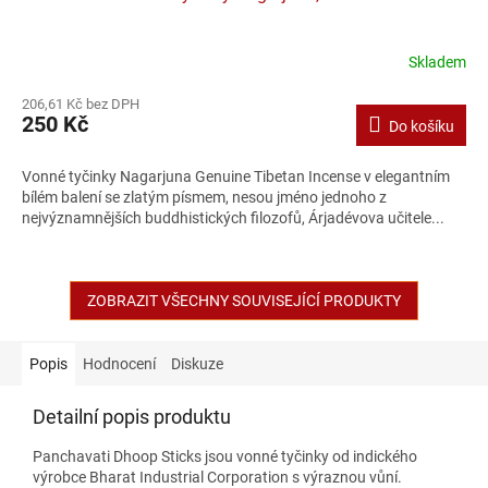
Skladem
206,61 Kč bez DPH
250 Kč
Do košíku
Vonné tyčinky Nagarjuna Genuine Tibetan Incense v elegantním
bílém balení se zlatým písmem, nesou jméno jednoho z
nejvýznamnějších buddhistických filozofů, Árjadévova učitele...
ZOBRAZIT VŠECHNY SOUVISEJÍCÍ PRODUKTY
Popis
Hodnocení
Diskuze
Detailní popis produktu
Panchavati Dhoop Sticks jsou vonné tyčinky od indického
výrobce Bharat Industrial Corporation s výraznou vůní.