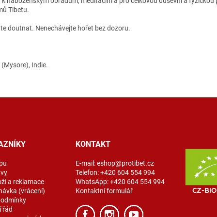
y k náboženským obřadům, meditacím a pro celkovou duševní a fyzickou 
mů Tibetu.
chte doutnat. Nenechávejte hořet bez dozoru.
(Mysore), Indie.
AZNÍKY
KONTAKT
pu
E-mail:
eshop@protibet.cz
avy
Telefon:
+420 604 554 994
oží a reklamace
WhatsApp:
+420 604 554 994
návka (vrácení)
Kontaktní formulář
podmínky
 řád