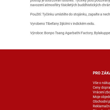
postup je dodržován dodnes. Tyčinky jsou používán
navození atmosféry tísiciletých buddhistických chrá
Použití: Tyčinku umístěte do stojánku, zapalte a ne
Vyrobeno Tibeťany žijícími v indickém exilu.
Výrobce: Bonpo Tsang Agarbathi Factory, Bylakuppe 
Z
á
p
a
t
PRO ZÁK
í
Vše o náku
Ceny dopr
Vrácení zb
Moje objed
Obchodní 
Reklamační