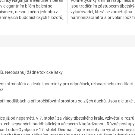
yčinky Nagarjuna Genuine Tibetan
Vonné tyčinky Karma Happiness I
v elegantním bílém balení se
jsou tradičním zástupcem tibetsk
písmem, nesou jméno jednoho z
vykuřovadel, která se zaměřují na
amnějších buddhistických filozofů,
harmonizaci nitra a přivolání poziti
va učitele...
energie. Jak napovídá jejich...
ů. Neobsahují žádné toxické látky.
 atmosféru a ideální podmínky pro odpočinek, relaxaci nebo meditaci. 
yz.
ři modlitbách a při pročišťování prostoru od zlých duchů. Jsou ale také u
ce již od nepaměti. V 7. století, za vlády tibetského krále, vzkvétal a ro
h textech sepsaných buddhistickým učencem Nágárdžunou. Různé postupy p
rkhar Lodoe Gyalpo a v 17. století Deumar. Tajné recepty na výrobu vonných 