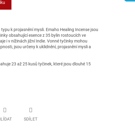
íku
 typu k projasnění mysli.
Emaho Healing Incense jsou
inky obsahující esence z 35 bylin rostoucích ve
aje i v nížinách jižní Indie. Vonné tyčinky mohou
osti, jsou určeny k uklidnění, projasnění mysli a
huje 23 až 25 kusů tyčinek, které jsou dlouhé 15
LÍDAT
SDÍLET