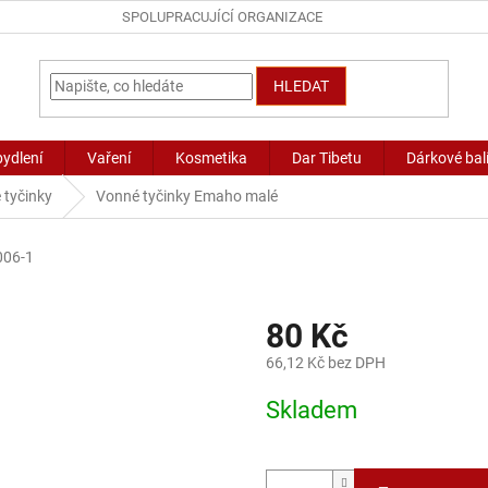
SPOLUPRACUJÍCÍ ORGANIZACE
HLEDAT
bydlení
Vaření
Kosmetika
Dar Tibetu
Dárkové bal
 tyčinky
Vonné tyčinky Emaho malé
006-1
80 Kč
66,12 Kč bez DPH
Měrná
Skladem
cena: