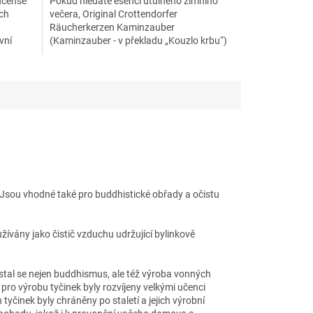
ncense
Pokud hledáte esenci útulného zimního
ých
večera, Original Crottendorfer
Räucherkerzen Kaminzauber
vní
(Kaminzauber - v překladu „Kouzlo krbu“)
jsou trefou do černého. Tato varianta ve...
Jsou vhodné také pro buddhistické obřady a očistu
žívány jako čistič vzduchu udržující bylinkově
zrůstal se nejen buddhismus, ale též výroba vonných
ro výrobu tyčinek byly rozvíjeny velkými učenci
tyčinek byly chráněny po staletí a jejich výrobní