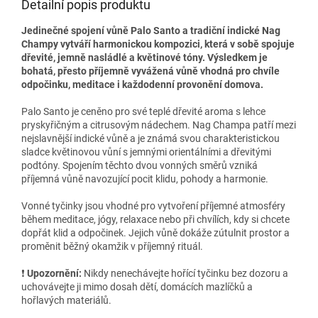
Detailní popis produktu
Jedinečné spojení vůně Palo Santo a tradiční indické Nag
Champy vytváří harmonickou kompozici, která v sobě spojuje
dřevité, jemně nasládlé a květinové tóny. Výsledkem je
bohatá, přesto příjemně vyvážená vůně vhodná pro chvíle
odpočinku, meditace i každodenní provonění domova.
Palo Santo je ceněno pro své teplé dřevité aroma s lehce
pryskyřičným a citrusovým nádechem. Nag Champa patří mezi
nejslavnější indické vůně a je známá svou charakteristickou
sladce květinovou vůní s jemnými orientálními a dřevitými
podtóny. Spojením těchto dvou vonných směrů vzniká
příjemná vůně navozující pocit klidu, pohody a harmonie.
Vonné tyčinky jsou vhodné pro vytvoření příjemné atmosféry
během meditace, jógy, relaxace nebo při chvílích, kdy si chcete
dopřát klid a odpočinek. Jejich vůně dokáže zútulnit prostor a
proměnit běžný okamžik v příjemný rituál.
❗️
Upozornění:
Nikdy nenechávejte hořící tyčinku bez dozoru a
uchovávejte ji mimo dosah dětí, domácích mazlíčků a
hořlavých materiálů.