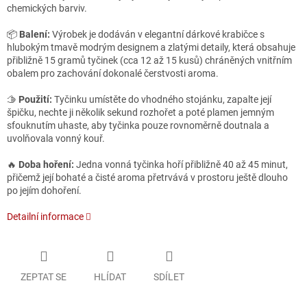
chemických barviv.
📦
Balení:
Výrobek je dodáván v elegantní dárkové krabičce s
hlubokým tmavě modrým designem a zlatými detaily, která obsahuje
přibližně 15 gramů tyčinek (cca 12 až 15 kusů) chráněných vnitřním
obalem pro zachování dokonalé čerstvosti aroma.
🫱
Použití:
Tyčinku umístěte do vhodného stojánku, zapalte její
špičku, nechte ji několik sekund rozhořet a poté plamen jemným
sfouknutím uhaste, aby tyčinka pouze rovnoměrně doutnala a
uvolňovala vonný kouř.
🔥
Doba hoření:
Jedna vonná tyčinka hoří přibližně 40 až 45 minut,
přičemž její bohaté a čisté aroma přetrvává v prostoru ještě dlouho
po jejím dohoření.
Detailní informace
ZEPTAT SE
HLÍDAT
SDÍLET