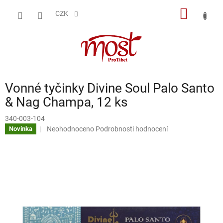
Přejít
NÁKUP
na
CZK
obsah
KOŠÍK
Vonné tyčinky Divine Soul Palo Santo
& Nag Champa, 12 ks
340-003-104
Průměrné
Neohodnoceno
Podrobnosti hodnocení
Novinka
hodnocení
produktu
je
0,0
z
5
hvězdiček.