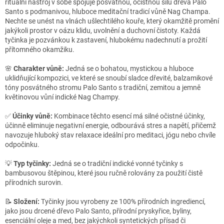
rituální nástroj v sobě spojuje posvátnou, očistnou sílu dřeva Palo
Santo s podmanivou, hluboce meditační tradicí vůně Nag Champa.
Nechte se unést na vlnách ušlechtilého kouře, který okamžitě promění
jakýkoli prostor v oázu klidu, uvolnění a duchovní čistoty. Každá
tyčinka je pozvánkou k zastavení, hlubokému nadechnutí a prožití
přítomného okamžiku.
🌸
Charakter vůně:
Jedná se o bohatou, mystickou a hluboce
uklidňující kompozici, ve které se snoubí sladce dřevité, balzamikové
tóny posvátného stromu Palo Santo s tradiční, zemitou a jemně
květinovou vůní indické Nag Champy.
✅
Účinky vůně:
Kombinace těchto esencí má silné očistné účinky,
účinně eliminuje negativní energie, odbourává stres a napětí, přičemž
navozuje hluboký stav relaxace ideální pro meditaci, jógu nebo chvíle
odpočinku.
💡
Typ tyčinky:
Jedná se o tradiční indické vonné tyčinky s
bambusovou štěpinou, které jsou ručně rolovány za použití čistě
přírodních surovin.
📝
Složení:
Tyčinky jsou vyrobeny ze 100% přírodních ingrediencí,
jako jsou drcené dřevo Palo Santo, přírodní pryskyřice, byliny,
esenciální oleje a med, bez jakýchkoli syntetických přísad či