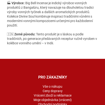
🏭
Výrobce:
Big Bell Incense je indický výrobce vonných
produktů z Bangalúru, který navazuje na dlouholetou tradici
výroby vonných tyčinek a dalších aromatických produktů.
Kolekce Divine Soul kombinuje inspiraci tradičními vůněmi s
moderními vonnými kompozicemi určenými pro každodenní
použití.
🇮🇳
Země původu:
Tento produkt je s láskou a podle
tradičních, po generace předávaných receptur ručně vyroben v
kolébce vonného umění – v Indii.
Z
á
p
a
PRO ZÁKAZNÍKY
t
í
Vše o nákupu
Ceny dopravy
Vrácení zboží a reklamace
Moje objednávka (vrácení)
Obchodní podmínky