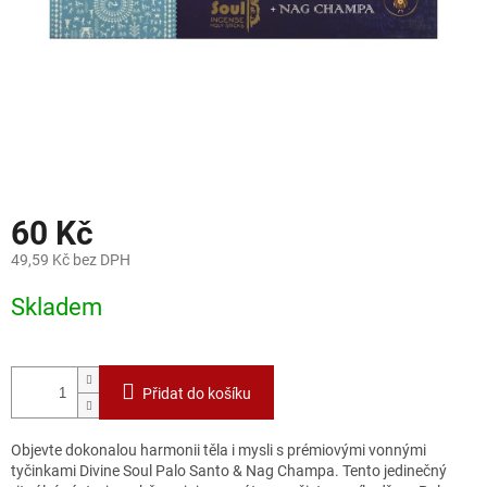
60 Kč
49,59 Kč bez DPH
Měrná
Skladem
cena:
Přidat do košíku
Objevte dokonalou harmonii těla i mysli s prémiovými vonnými
tyčinkami Divine Soul Palo Santo & Nag Champa. Tento jedinečný