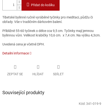
Přidat do košíku
Tibetské bylinné ručně vyráběné tyčinky pro meditaci, půdžu či
obřady. Vše v tradičním dárkovém balení.
Přibližně 55-60 tyčinek o délce cca 9,5 cm. Tyčinky mají jemnou
bylinnou vůni. Velikost krabičky 10,6 cm. x 7,4 cm. Na výšku 4,3cm.
Uvedená cena je včetně DPH.
Detailní informace
ZEPTAT SE
HLÍDAT
SDÍLET
Související produkty
Kód:
341-019-9