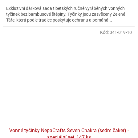
Exkluzivní dárková sada tibetských ručně vyráběných vonných
tyčinek bez bambusové štěpiny. Tyčinky jsou zasvěceny Zelené
Táře, která podle tradice poskytuje ochranu a pomáhá...
Kód:
341-019-10
Vonné tyčinky NepaCrafts Seven Chakra (sedm čaker) -
speciální set, 147 ks