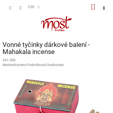
Přejít
NÁKUP
na
CZK
obsah
KOŠÍK
Vonné tyčinky dárkové balení -
Mahakala incense
341-506
Průměrné
Neohodnoceno
Podrobnosti hodnocení
hodnocení
produktu
je
0,0
z
5
hvězdiček.