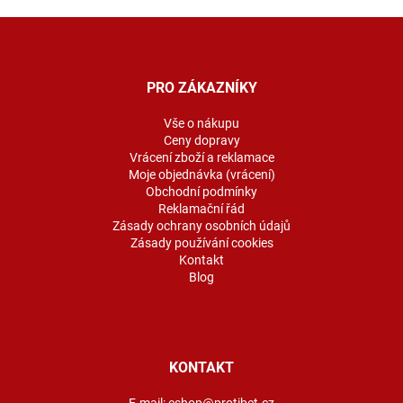
Z
á
p
a
PRO ZÁKAZNÍKY
t
í
Vše o nákupu
Ceny dopravy
Vrácení zboží a reklamace
Moje objednávka (vrácení)
Obchodní podmínky
Reklamační řád
Zásady ochrany osobních údajů
Zásady používání cookies
Kontakt
Blog
KONTAKT
E-mail:
eshop@protibet.cz