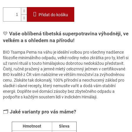
Přidat do košíku
💛
Vaše oblíbená tibetská superpotravina výhodněji, ve
velkém a s ohledem na přírodu!
BIO Tsampa Pema na váhu je ideální volbou pro všechny nadšence
filozofie minimálního odpadu, velké rodiny nebo zkrátka pro ty, kteří si
už ranní rituál s touto himálajskou dobrotou nedokážou představit.
Čistý, ručně pražený a jemně mletý celozrnný ječmen v certifikované
BIO kvalitě z ČR vám nabízíme ve větším množství za zvýhodněnou
cenu. Získáte tak dokonalý, 100% přírodní a neochucený základ pro
sladké i slané recepty, který nemusíte vařit a dodá vám stabilní
energii. Doplňte své domácí zásoby bez zbytečného odpadu a
podpořte s každým soustem lidi v indickém Himálaji.
🗂️
Jaké varianty pro vás máme?
Hmotnost
Sleva