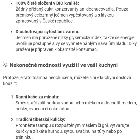
100% čisté složení v BIO kvalitě:
Žádný přidaný cukr, konzervanty ani dochucovadla. Pouze
prémiový celozrnný ječmen vypěstovaný a s láskou
zpracovaný v České republice.
Dlouhotrvající sytost bez vaření:
Ječmen má přirozeně nízký glykemický index, takže se energie
uvolňuje postupně a vy se vyhnete náhlým návalům hladu. Díky
pražení je připraven k okamžité konzumaci.
💡
Nekonečné možnosti využití ve vaší kuchyni
Protože je tato tsampa neochucená, můžete s ní v kuchyni doslova
kouzlit:
Ranní kaše za minutu:
Směs stačí zalít horkou vodou nebo mlékem a dochutit medem,
oříšky, ovocem či čokoládou.
Tradiční tibetské kuličky:
Prohněťte tsampu s rozpuštěným máslem či ghí, vytvarujte
kuličky a získáte hutnou, sytou svačinu na túry nebo po
tréninku.