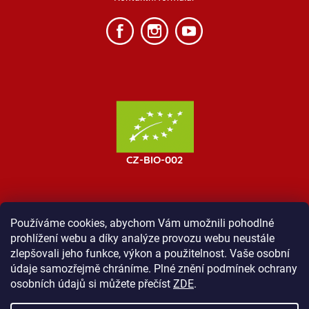
Používáme cookies, abychom Vám umožnili pohodlné
prohlížení webu a díky analýze provozu webu neustále
MOST ProTibet
Vše o nákupu
Obchodní podmínky
zlepšovali jeho funkce, výkon a použitelnost. Vaše osobní
Zásady ochrany osobních údajů
Kontakt
údaje samozřejmě chráníme. Plné znění podmínek ochrany
osobních údajů si můžete přečíst
ZDE
.