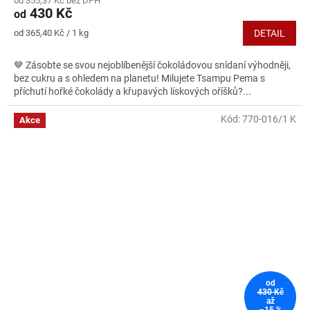
od 355,37 Kč bez DPH
430 Kč
od
Měrná
od 365,40 Kč / 1 kg
DETAIL
cena:
🤎 Zásobte se svou nejoblíbenější čokoládovou snídaní výhodněji,
bez cukru a s ohledem na planetu! Milujete Tsampu Pema s
příchutí hořké čokolády a křupavých lískových oříšků?...
Kód:
770-016/1 K
Akce
od
430 Kč
až