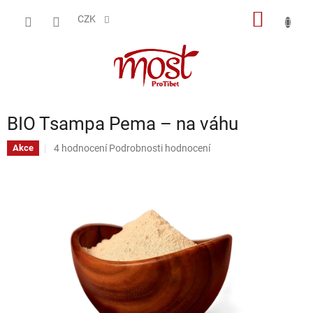
Přejít
NÁKUP
na
CZK
obsah
KOŠÍK
BIO Tsampa Pema – na váhu
Průměrné
4 hodnocení
Podrobnosti hodnocení
Akce
hodnocení
produktu
je
5,0
z
5
hvězdiček.