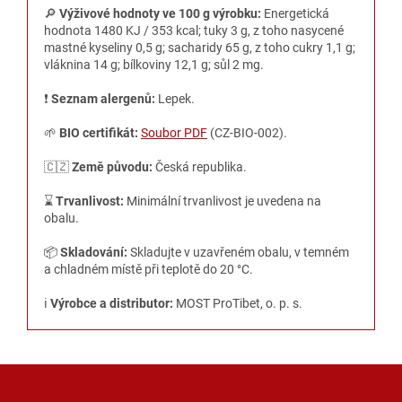
🔎
Výživové hodnoty ve 100 g výrobku:
Energetická
hodnota 1480 KJ / 353 kcal; tuky 3 g, z toho nasycené
mastné kyseliny 0,5 g; sacharidy 65 g, z toho cukry 1,1 g;
vláknina 14 g; bílkoviny 12,1 g; sůl 2 mg.
❗️
Seznam alergenů:
Lepek.
🌱
BIO certifikát:
Soubor PDF
(CZ-BIO-002).
🇨🇿
Země původu:
Česká republika.
⌛️
Trvanlivost:
Minimální trvanlivost je uvedena na
obalu.
📦
Skladování:
Skladujte v uzavřeném obalu, v temném
a chladném místě při teplotě do 20 °C.
ℹ️
Výrobce a distributor:
MOST ProTibet, o. p. s.
Z
á