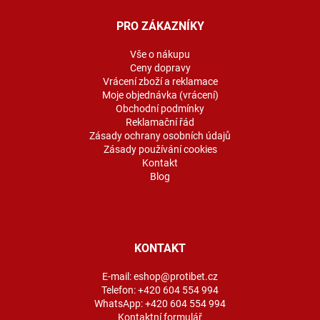
p
a
PRO ZÁKAZNÍKY
t
í
Vše o nákupu
Ceny dopravy
Vrácení zboží a reklamace
Moje objednávka (vrácení)
Obchodní podmínky
Reklamační řád
Zásady ochrany osobních údajů
Zásady používání cookies
Kontakt
Blog
KONTAKT
E-mail:
eshop@protibet.cz
Telefon:
+420 604 554 994
WhatsApp:
+420 604 554 994
Kontaktní formulář