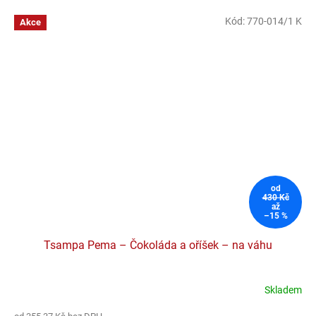
Kód:
770-014/1 K
Akce
od
430 Kč
až
–15 %
Tsampa Pema – Čokoláda a oříšek – na váhu
Skladem