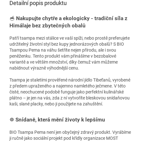
Detailní popis produktu
🥣
Nakupujte chytře a ekologicky - tradiční síla z
Himálaje bez zbytečných obalů
Patří tsampa mezi stálice ve vaší spíži, nebo prostě preferujete
udržitelný životní styl bez kupy jednorázových obalů? S BIO
Tsampou Pema na váhu šetříte nejen přírodu, ale i svou
peněženku. Tento produkt vám přinášíme v bezobalové
variantě a ve větším množství, díky čemuž vám můžeme
nabídnout výrazně výhodnější cenu.
Tsampa je staletími prověřené národní jídlo Tibeťanů, vyrobené
z předem upraženého a najemno namletého ječmene. V této
čisté, neochucené podobě funguje jako perfektní kulinářské
plátno – je jen na vás, zda z ní vytvoříte bleskovou snídaňovou
kaši, slané placky, nebo ji použijete na zahuštění.
☸️
Snídaně, která mění životy k lepšímu
BIO Tsampa Pema není jen obyčejný zdravý produkt. Vyrábíme
ji ručně jako sociální projekt pod křídly organizace MOST