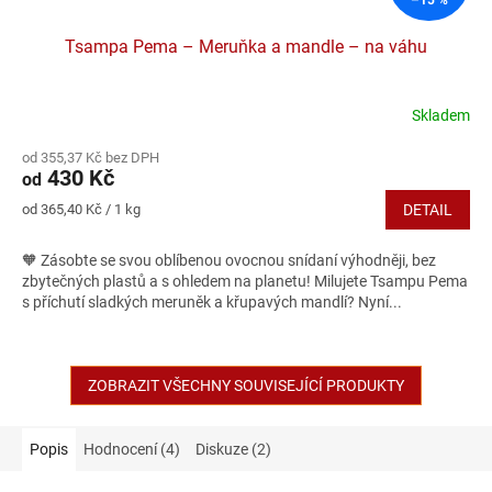
–15 %
Tsampa Pema – Meruňka a mandle – na váhu
Skladem
Průměrné
hodnocení
od 355,37 Kč bez DPH
produktu
430 Kč
od
je
5,0
Měrná
od 365,40 Kč / 1 kg
DETAIL
z
cena:
5
🧡 Zásobte se svou oblíbenou ovocnou snídaní výhodněji, bez
hvězdiček.
zbytečných plastů a s ohledem na planetu! Milujete Tsampu Pema
s příchutí sladkých meruněk a křupavých mandlí? Nyní...
ZOBRAZIT VŠECHNY SOUVISEJÍCÍ PRODUKTY
Popis
Hodnocení (4)
Diskuze (2)