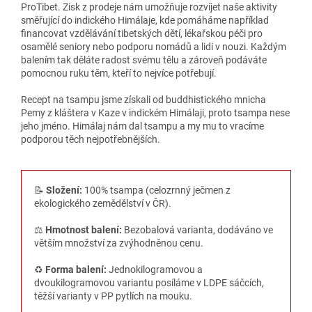
ProTibet. Zisk z prodeje nám umožňuje rozvíjet naše aktivity
směřující do indického Himálaje, kde pomáháme například
financovat vzdělávání tibetských dětí, lékařskou péči pro
osamělé seniory nebo podporu nomádů a lidi v nouzi. Každým
balením tak děláte radost svému tělu a zároveň podáváte
pomocnou ruku těm, kteří to nejvíce potřebují.
Recept na tsampu jsme získali od buddhistického mnicha
Pemy z kláštera v Kaze v indickém Himálaji, proto tsampa nese
jeho jméno. Himálaj nám dal tsampu a my mu to vracíme
podporou těch nejpotřebnějších.
📝
Složení:
100% tsampa (celozrnný ječmen z
ekologického zemědělství v ČR).
⚖️
Hmotnost balení:
Bezobalová varianta, dodáváno ve
větším množství za zvýhodněnou cenu.
♻️
Forma balení:
Jednokilogramovou a
dvoukilogramovou variantu posíláme v LDPE sáčcích,
těžší varianty v PP pytlích na mouku.