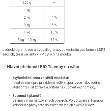
250 g
–
1 kg
–
2 kg
4 %
3 kg
5 %
4 kg
10 %
5 kg – 10 kg
15 %
Jednokilogramovou a dvoukilogramovou variantu posíláme v LDPE
sáčcích, těžší varianty v PP pytlích na mouku.
✅
Hlavní přednosti BIO Tsampy na váhu:
Zvýhodněná cena za větší množství:
Ideální řešení pro pravidelné jedlíky, sportovce nebo rodiny,
které chtějí jíst zdravě a přitom nakupovat ekonomicky.
Šetrnost k planetě:
Baleno v minimalizovaných obalech. Po doručení si tsampu
jednoduše přesypete do svých vlastních sklenic či dóz.