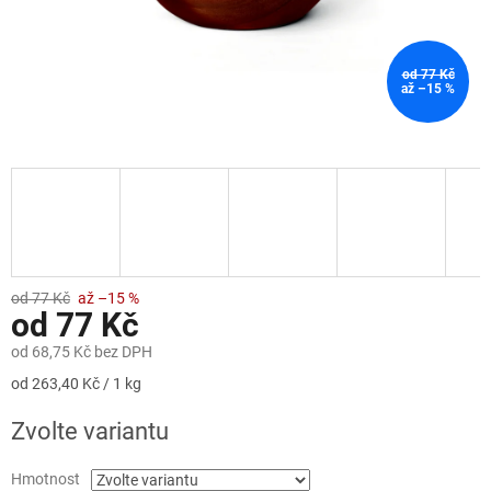
od 77 Kč
až –15 %
od 77 Kč
až –15 %
od
77 Kč
od
68,75 Kč
bez DPH
Měrná
od 263,40 Kč / 1 kg
cena:
Zvolte variantu
Hmotnost