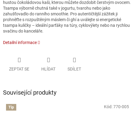
hustou čokoládovou kaši, kterou můžete dozdobit čerstvým ovocem.
Tsampa výborně chutná také v jogurtu, tvarohu nebo jako
zahušťovadlo do ranního smoothie. Pro autentičtější zážitek ji
prohněťte s rozpuštěným máslem či ghí a uválejte si energetické
tsampa kuličky – ideální parťáky na túry, cyklovýlety nebo na rychlou
svačinu do kanceláře.
Detailní informace
ZEPTAT SE
HLÍDAT
SDÍLET
Související produkty
Kód:
770-005
Tip