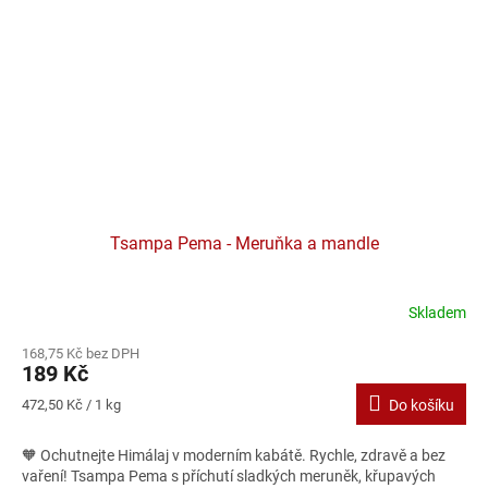
Tsampa Pema - Meruňka a mandle
Skladem
Průměrné
hodnocení
168,75 Kč bez DPH
produktu
189 Kč
je
4,8
Měrná
472,50 Kč / 1 kg
Do košíku
z
cena:
5
🧡 Ochutnejte Himálaj v moderním kabátě. Rychle, zdravě a bez
hvězdiček.
vaření! Tsampa Pema s příchutí sladkých meruněk, křupavých