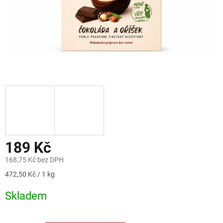
189 Kč
168,75 Kč bez DPH
Měrná
472,50 Kč / 1 kg
cena:
Skladem