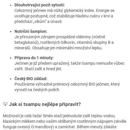
Dlouhotrvající pocit sytosti:
Celozrnný ječmen má nízký glykemický index. Energie se
uvolňuje postupně, což stabilizuje hladinu cukru v krvi a
předchází „vlkům“ a únavě.
Nutriční šampion:
Je přirozeným zdrojem prospěšné vlákniny (včetně
betaglukanů), rostlinných bílkovin, vitamínů skupiny B a
minerálů. Obsahuje jen minimální množství lepku.
Příprava do 1 minuty:
Ječmen je již předem upražený, takže tsampu nemusíte vůbec
vařit. Stačí zalít a hned jíst.
Český BIO základ:
Používáme výhradně prémiový celozrnný BIO ječmen, který
vyrostl na českých polích.
💡
Jak si tsampu nejlépe připravit?
Možností je celá řada! Směs stačí jednoduše zalít teplou vodou,
klasickým mlékem nebo vaším oblíbeným rostlinným nápojem (skvěle
funguje ovesný či mandlový) a zamíchat. Během minuty získáte