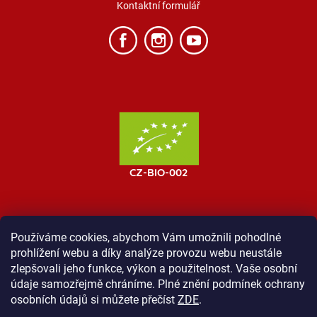
Kontaktní formulář
Používáme cookies, abychom Vám umožnili pohodlné
prohlížení webu a díky analýze provozu webu neustále
MOST ProTibet
Vše o nákupu
Obchodní podmínky
zlepšovali jeho funkce, výkon a použitelnost. Vaše osobní
Zásady ochrany osobních údajů
Kontakt
údaje samozřejmě chráníme. Plné znění podmínek ochrany
osobních údajů si můžete přečíst
ZDE
.