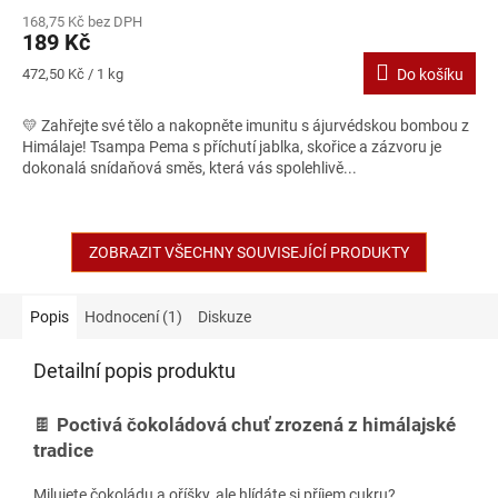
hodnocení
168,75 Kč bez DPH
produktu
189 Kč
je
5,0
Měrná
472,50 Kč / 1 kg
Do košíku
z
cena:
5
💛 Zahřejte své tělo a nakopněte imunitu s ájurvédskou bombou z
hvězdiček.
Himálaje! Tsampa Pema s příchutí jablka, skořice a zázvoru je
dokonalá snídaňová směs, která vás spolehlivě...
ZOBRAZIT VŠECHNY SOUVISEJÍCÍ PRODUKTY
Popis
Hodnocení (1)
Diskuze
Detailní popis produktu
🍫
Poctivá čokoládová chuť zrozená z himálajské
tradice
Milujete čokoládu a oříšky, ale hlídáte si příjem cukru?