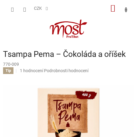
Přejít
NÁKUP
na
CZK
obsah
KOŠÍK
Tsampa Pema – Čokoláda a oříšek
770-009
Průměrné
1 hodnocení
Podrobnosti hodnocení
Tip
hodnocení
produktu
je
5,0
z
5
hvězdiček.