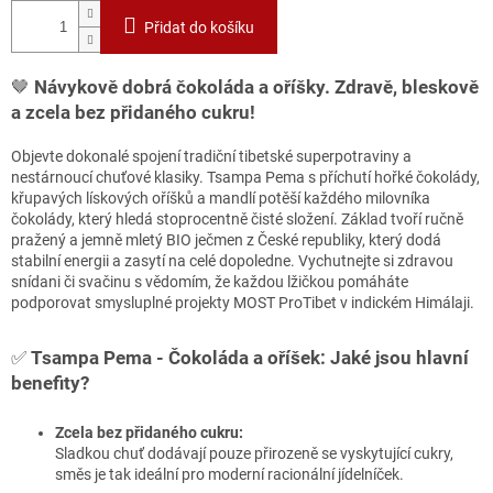
Přidat do košíku
🤎
Návykově dobrá čokoláda a oříšky. Zdravě, bleskově
a zcela bez přidaného cukru!
Objevte dokonalé spojení tradiční tibetské superpotraviny a
nestárnoucí chuťové klasiky. Tsampa Pema s příchutí hořké čokolády,
křupavých lískových oříšků a mandlí potěší každého milovníka
čokolády, který hledá stoprocentně čisté složení. Základ tvoří ručně
pražený a jemně mletý BIO ječmen z České republiky, který dodá
stabilní energii a zasytí na celé dopoledne. Vychutnejte si zdravou
snídani či svačinu s vědomím, že každou lžičkou pomáháte
podporovat smysluplné projekty MOST ProTibet v indickém Himálaji.
✅
Tsampa Pema - Čokoláda a oříšek: Jaké jsou hlavní
benefity?
Zcela bez přidaného cukru:
Sladkou chuť dodávají pouze přirozeně se vyskytující cukry,
směs je tak ideální pro moderní racionální jídelníček.