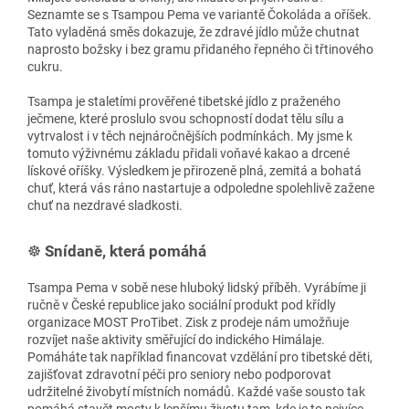
Seznamte se s Tsampou Pema ve variantě Čokoláda a oříšek.
Tato vyladěná směs dokazuje, že zdravé jídlo může chutnat
naprosto božsky i bez gramu přidaného řepného či třtinového
cukru.
Tsampa je staletími prověřené tibetské jídlo z praženého
ječmene, které proslulo svou schopností dodat tělu sílu a
vytrvalost i v těch nejnáročnějších podmínkách. My jsme k
tomuto výživnému základu přidali voňavé kakao a drcené
lískové oříšky. Výsledkem je přirozeně plná, zemitá a bohatá
chuť, která vás ráno nastartuje a odpoledne spolehlivě zažene
chuť na nezdravé sladkosti.
☸️
Snídaně, která pomáhá
Tsampa Pema v sobě nese hluboký lidský příběh. Vyrábíme ji
ručně v České republice jako sociální produkt pod křídly
organizace MOST ProTibet. Zisk z prodeje nám umožňuje
rozvíjet naše aktivity směřující do indického Himálaje.
Pomáháte tak například financovat vzdělání pro tibetské děti,
zajišťovat zdravotní péči pro seniory nebo podporovat
udržitelné živobytí místních nomádů. Každé vaše sousto tak
pomáhá stavět mosty k lepšímu životu tam, kde je to nejvíce