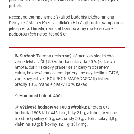
potřeba.
Recept na tsampu jsme získali od buddhistického mnicha
Pemy z kláštera v Kaze v indickém Himálaji, proto tsampa nese
jeho jméno. Himálaj nám dal tsampu a my mu to vracíme
podporou těch nejpotřebnějších.
📝
Složení:
Tsampa (celozrnný ječmen z ekologického
zemědělství v ČR) 59 %, hořká čokoláda 20 % (kakaová
hmota, cukr, kakaový prášek se sníženým obsahem
cukru, kakaové máslo, emulgátory - sojový lecitin a E476,
vanilkový extrakt BOURBON MADAGASCAR) lískové
ořechy 10 %, mandle plátky 10 %, kakao.
⚖️
Hmotnost balení:
400 g
🔎
Výživové hodnoty ve 100 g výrobku:
Energetická
hodnota 1863 KJ / 445 kcal; tuky 21 g, z toho nasycené
mastné kyseliny 6,5 g; sacharidy 50 g, z tohu cukry 8,8 g;
vláknina 10 g; bílkoviny 12,1 g; sůl 7 mg.