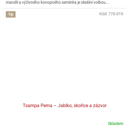
mandlí a výživného konopného semínka je ideální volbou...
Kód:
770-019
Tip
Tsampa Pema – Jablko, skořice a zázvor
Skladem
Průměrné