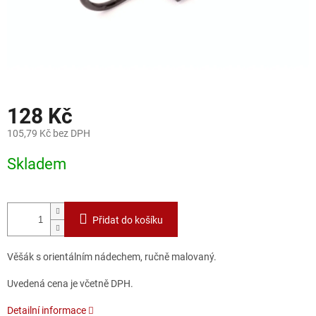
128 Kč
105,79 Kč bez DPH
Měrná
Skladem
cena:
Přidat do košíku
Věšák s orientálním nádechem, ručně malovaný.
Uvedená cena je včetně DPH.
Detailní informace