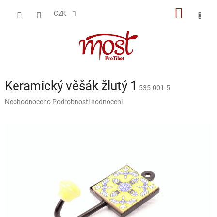
Přejít
NÁKUP
na
CZK
obsah
KOŠÍK
Keramický věšák žlutý 1
535-001-5
Průměrné
Neohodnoceno
Podrobnosti hodnocení
hodnocení
produktu
je
0,0
z
5
hvězdiček.