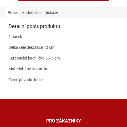
Popis
Hodnocení
Diskuze
Detailní popis produktu
1 háček
Délka celé dekorace 12 cm
Keramická kachlička 5 x 5 cm
Materiál: kov, keramika
Země původu: Indie
Z
á
p
a
PRO ZÁKAZNÍKY
t