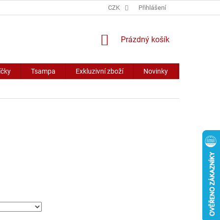
CZK
Přihlášení
NÁKUPNÍ
Prázdný košík
KOŠÍK
íčky
Tsampa
Exkluzivní zboží
Novinky
Slevy