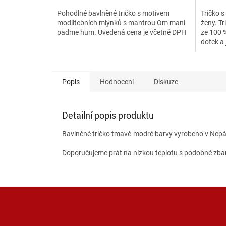
Pohodlné bavlněné tričko s motivem
Tričko s
modlitebních mlýnků s mantrou Om mani
ženy. Tr
padme hum. Uvedená cena je včetně DPH
ze 100 %
dotek a 
šířka...
Popis
Hodnocení
Diskuze
Detailní popis produktu
Bavlněné tričko tmavě-modré barvy vyrobeno v Nepá
Doporučujeme prát na nízkou teplotu s podobně zb
Z
á
p
a