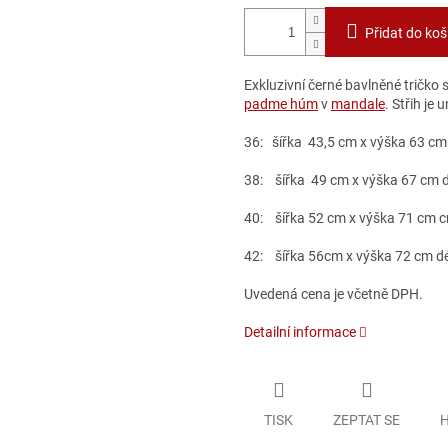
Přidat do koš
Exkluzivní černé bavlněné tričk
padme húm
v
mandale
. Střih je
36: šířka 43,5 cm x výška 63 cm
38: šířka 49 cm x výška 67 cm d
40: šířka 52 cm x výška 71 cm c
42: šířka 56cm x výška 72 cm d
Uvedená cena je včetně DPH.
Detailní informace
TISK
ZEPTAT SE
H