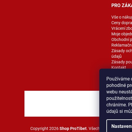
t
PRO ZÁK
í
Vše o náku
Ceny dopr
Vrácení zb
Moje objed
Obchodní 
Reklamační
Zásady och
údajů
Zásady pou
Kontakt
Blog
Používáme 
pohodlné pr
webu neustál
použitelnos
MOST ProT
chráníme. P
údajů si mů
Nastaven
Copyright 2026
Shop ProTibet
. Všechna práva vyhraze