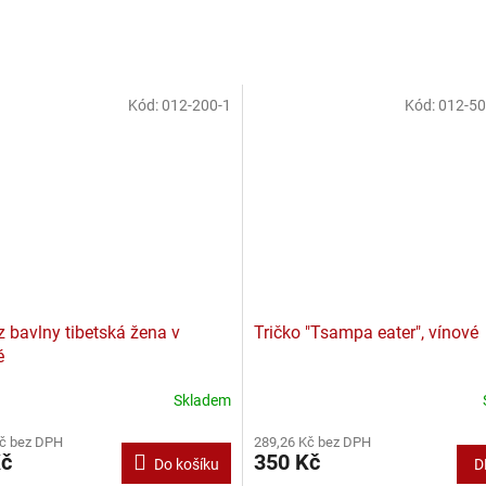
Kód:
012-200-1
Kód:
012-50
z bavlny tibetská žena v
Tričko "Tsampa eater", vínové
é
Skladem
Kč bez DPH
289,26 Kč bez DPH
Kč
350 Kč
Do košíku
D