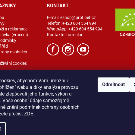
AZNÍKY
KONTAKT
pu
E-mail:
eshop@protibet.cz
avy
Telefon:
+420 604 554 994
oží a reklamace
WhatsApp:
+420 604 554 994
návka (vrácení)
Kontaktní formulář
podmínky
 řád
rany osobních
žívání cookies
cookies, abychom Vám umožnili
Odmítnout
ohlížení webu a díky analýze provozu
e zlepšovali jeho funkce, výkon a
t. Vaše osobní údaje samozřejmě
ibet
Vše o nákupu
Obchodní podmínky
Zásady ochrany osobních úda
lné znění podmínek ochrany osobních
žete přečíst
ZDE
.
í
na.