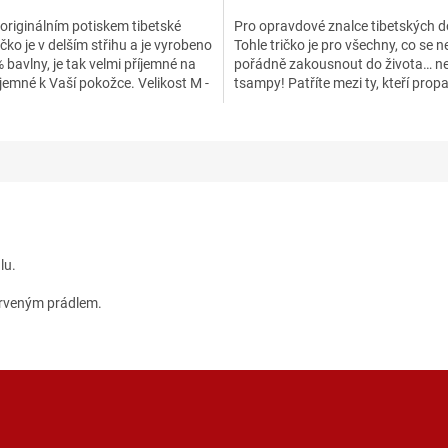
 originálním potiskem tibetské
Pro opravdové znalce tibetských d
ičko je v delším střihu a je vyrobeno
Tohle tričko je pro všechny, co se n
 bavlny, je tak velmi příjemné na
pořádně zakousnout do života… n
jemné k Vaší pokožce. Velikost M -
tsampy! Patříte mezi ty, kteří propa
kouzlu tradiční...
lu.
arveným prádlem.