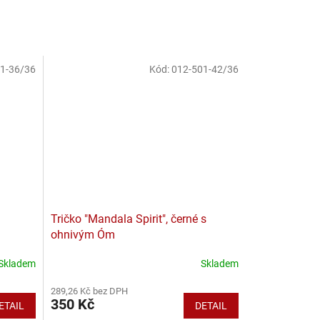
1-36/36
Kód:
012-501-42/36
Tričko "Mandala Spirit", černé s
ohnivým Óm
Skladem
Skladem
289,26 Kč bez DPH
350 Kč
ETAIL
DETAIL