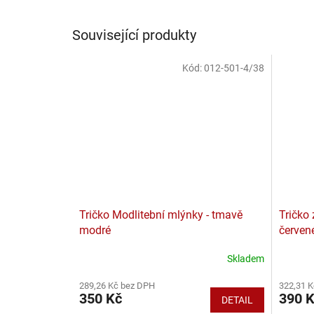
Související produkty
Kód:
012-501-4/38
Tričko Modlitební mlýnky - tmavě
Tričko 
modré
červen
Skladem
289,26 Kč bez DPH
322,31 
350 Kč
390 
DETAIL