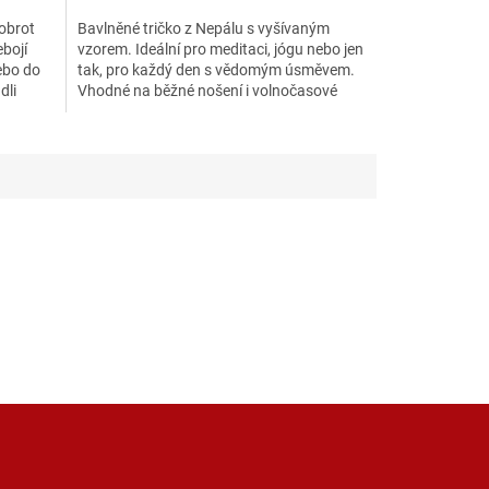
obrot
Bavlněné tričko z Nepálu s vyšívaným
ebojí
vzorem. Ideální pro meditaci, jógu nebo jen
ebo do
tak, pro každý den s vědomým úsměvem.
dli
Vhodné na běžné nošení i volnočasové
aktivity. Symbol Óm...