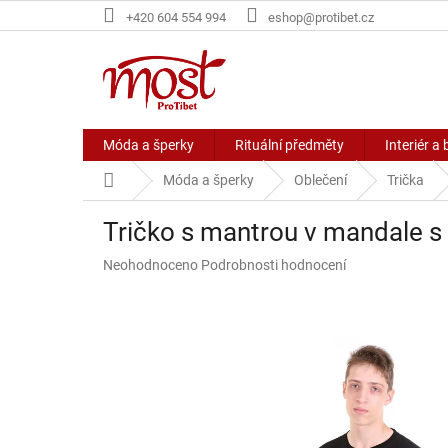
Přejít
+420 604 554 994
eshop@protibet.cz
na
obsah
Móda a šperky
Rituální předměty
Interiér a 
Domů
Móda a šperky
Oblečení
Trička
Tričko s mantrou v mandale 
Průměrné
Neohodnoceno
Podrobnosti hodnocení
hodnocení
produktu
je
0,0
z
5
hvězdiček.