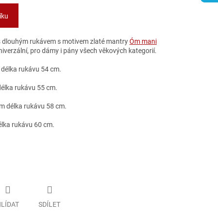
íku
o s dlouhým rukávem s motivem zlaté mantry
Óm mani
 univerzální, pro dámy i pány všech věkových kategorií.
 délka rukávu 54 cm.
élka rukávu 55 cm.
m délka rukávu 58 cm.
élka rukávu 60 cm.
LÍDAT
SDÍLET