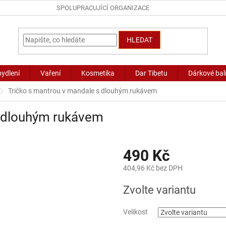
SPOLUPRACUJÍCÍ ORGANIZACE
HLEDAT
bydlení
Vaření
Kosmetika
Dar Tibetu
Dárkové bal
Tričko s mantrou v mandale s dlouhým rukávem
s dlouhým rukávem
490 Kč
404,96 Kč bez DPH
Měrná
Zvolte variantu
cena:
Velikost