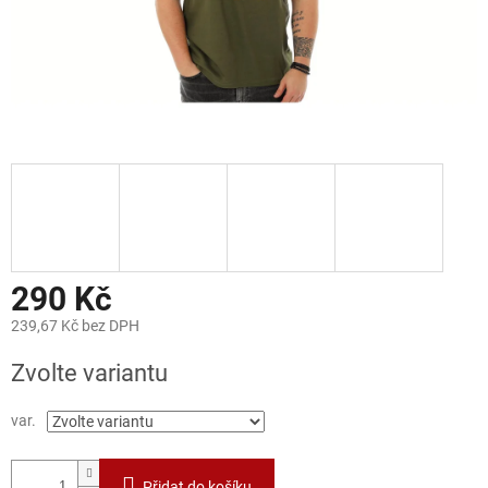
290 Kč
239,67 Kč bez DPH
Měrná
Zvolte variantu
cena:
var.
Přidat do košíku