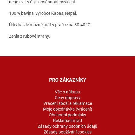
nepolevili v úsilí dosáhnout osvícení.
100 % bavlna, výrobce Kapas, Nepál.
Údržba: Je možné prát v pračce na 30-40 °C.
Žehlit z rubové strany.
Z
á
p
a
PRO ZÁKAZNÍKY
t
í
Vše o nákupu
Ceny dopravy
Vrácení zboží a reklamace
Moje objednávka (vrácení)
Obchodní podmínky
Reklamační řád
Zásady ochrany osobních údajů
Zásady používání cookies