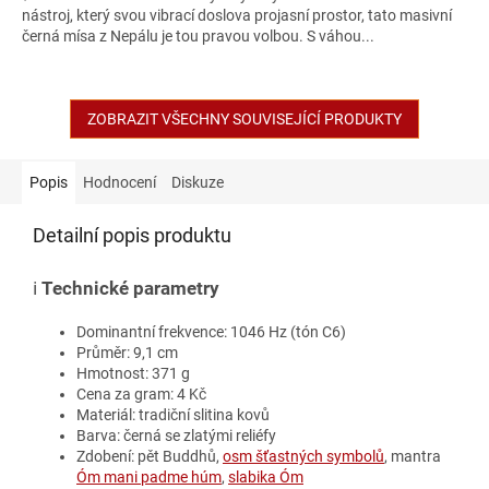
nástroj, který svou vibrací doslova projasní prostor, tato masivní
černá mísa z Nepálu je tou pravou volbou. S váhou...
ZOBRAZIT VŠECHNY SOUVISEJÍCÍ PRODUKTY
Popis
Hodnocení
Diskuze
Detailní popis produktu
ℹ️
Technické parametry
Dominantní frekvence: 1046 Hz (tón C6)
Průměr: 9,1 cm
Hmotnost: 371 g
Cena za gram: 4 Kč
Materiál: tradiční slitina kovů
Barva: černá se zlatými reliéfy
Zdobení: pět Buddhů,
osm šťastných symbolů
, mantra
Óm mani padme húm
,
slabika Óm