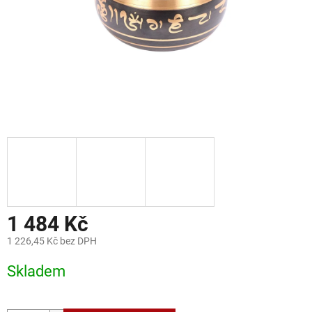
1 484 Kč
1 226,45 Kč bez DPH
Měrná
Skladem
cena: