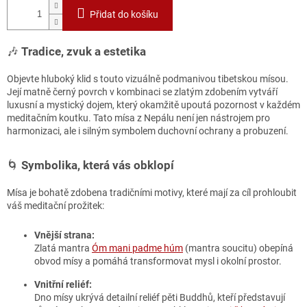
Přidat do košíku
🎶
Tradice, zvuk a estetika
Objevte hluboký klid s touto vizuálně podmanivou tibetskou mísou.
Její matně černý povrch v kombinaci se zlatým zdobením vytváří
luxusní a mystický dojem, který okamžitě upoutá pozornost v každém
meditačním koutku. Tato mísa z Nepálu není jen nástrojem pro
harmonizaci, ale i silným symbolem duchovní ochrany a probuzení.
🌀
Symbolika, která vás obklopí
Mísa je bohatě zdobena tradičními motivy, které mají za cíl prohloubit
váš meditační prožitek:
Vnější strana:
Zlatá mantra
Óm mani padme húm
(mantra soucitu) obepíná
obvod mísy a pomáhá transformovat mysl i okolní prostor.
Vnitřní reliéf:
Dno mísy ukrývá detailní reliéf pěti Buddhů, kteří představují