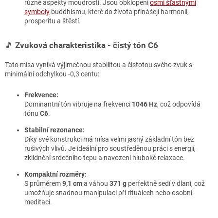
různé aspekty moudrosti. Jsou obklopeni
osmi šťastnými
symboly
buddhismu, které do života přinášejí harmonii,
prosperitu a štěstí.
🎵
Zvuková charakteristika - čistý tón C6
Tato mísa vyniká výjimečnou stabilitou a čistotou svého zvuk s
minimální odchylkou -0,3 centu:
Frekvence:
Dominantní tón vibruje na frekvenci
1046 Hz
, což odpovídá
tónu
C6
.
Stabilní rezonance:
Díky své konstrukci má mísa velmi jasný základní tón bez
rušivých vlivů. Je ideální pro soustředěnou práci s energií,
zklidnění srdečního tepu a navození hluboké relaxace.
Kompaktní rozměry:
S průměrem
9,1 cm
a váhou
371 g
perfektně sedí v dlani, což
umožňuje snadnou manipulaci při rituálech nebo osobní
meditaci.