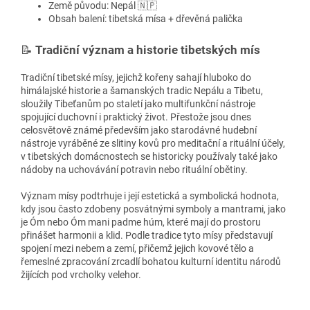
Země původu: Nepál 🇳🇵
Obsah balení: tibetská mísa + dřevěná palička
📝
Tradiční význam a historie tibetských mís
Tradiční tibetské mísy, jejichž kořeny sahají hluboko do
himálajské historie a šamanských tradic Nepálu a Tibetu,
sloužily Tibeťanům po staletí jako multifunkční nástroje
spojující duchovní i praktický život. Přestože jsou dnes
celosvětově známé především jako starodávné hudební
nástroje vyráběné ze slitiny kovů pro meditační a rituální účely,
v tibetských domácnostech se historicky používaly také jako
nádoby na uchovávání potravin nebo rituální obětiny.
Význam mísy podtrhuje i její estetická a symbolická hodnota,
kdy jsou často zdobeny posvátnými symboly a mantrami, jako
je Óm nebo Óm mani padme húm, které mají do prostoru
přinášet harmonii a klid. Podle tradice tyto mísy představují
spojení mezi nebem a zemí, přičemž jejich kovové tělo a
řemeslné zpracování zrcadlí bohatou kulturní identitu národů
žijících pod vrcholky velehor.