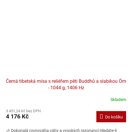
Černá tibetská mísa s reliéfem pěti Buddhů a slabikou Óm
- 1044 g, 1406 Hz
Skladem
3 451,24 Kč bez DPH
4 176 Kč
Do košíku
🎶 Dokonalá rovnováha váhy a vysokých rezonancí Hledáte-li