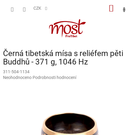
Přejít
NÁKUP
na
CZK
obsah
KOŠÍK
Černá tibetská mísa s reliéfem pěti
Buddhů - 371 g, 1046 Hz
311-504-1134
Průměrné
Neohodnoceno
Podrobnosti hodnocení
hodnocení
produktu
je
0,0
z
5
hvězdiček.