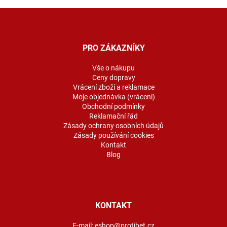
Z
á
p
a
PRO ZÁKAZNÍKY
t
í
Vše o nákupu
Ceny dopravy
Vrácení zboží a reklamace
Moje objednávka (vrácení)
Obchodní podmínky
Reklamační řád
Zásady ochrany osobních údajů
Zásady používání cookies
Kontakt
Blog
KONTAKT
E-mail:
eshop@protibet.cz