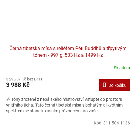
Černá tibetská mísa s reliéfem Pěti Buddhů a třpytivým
tónem - 997 g, 533 Hz a 1499 Hz
Skladem
3 295,87 Kč bez DPH
3 988 Kč
Do košíku
🎶 Tóny zrozené z nepálského mistrovství Vstupte do prostoru
vnitřního ticha. Tato černá tibetská mísa s bohatým alikvótním
spektrem se stane luxusním průvodcem pro vaše...
Kód:
311-504-1136