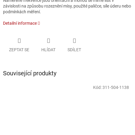
Naměřené frekvence jsou orientační a mohou se mírně lišit v
závislosti na způsobu rozeznění mísy, použité paličce, síle úderu nebo
podmínkách měření.
Detailní informace
ZEPTAT SE
HLÍDAT
SDÍLET
Související produkty
Kód:
311-504-1138