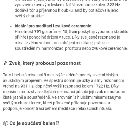
výrazným kovovým leskem. Nižší rezonance kolem
322 Hz
dodává tónu příjemnou hloubku, aniž by potlačovala jeho
světlý charakter.
Ideální pro meditaci i zvukové ceremonie:
Hmotnost
791 g
a průměr
15,5 cm
poskytují výbornou stabilitu
při hře i pohodlné držení v ruce. Díky své jasné rezonanci je
mísa skvělou volbou pro zahájení meditace, práci se
soustředěním, harmonizaci prostoru nebo zvukové ceremonie.
🎵
Zvuk, který probouzí pozornost
Tato tibetská mísa patří mezi výše laděné modely s velmi čistým
akustickým projevem. Ve spektru dominuje úzký a silný rezonanční
vrchol na 931 Hz, doplněný vyšší rezonancí kolem 1722 Hz. Díky
menšímu množství vedlejších rezonancí působí její zvuk mimořádně
čistě, jasně a soustředěně. Ve srovnání s hlubšími mísami zaujme
světlým charakterem, který přirozeně přitahuje pozornost a
podporuje koncentraci během meditace i relaxačních rituálů.
📦
Co je součástí balení?