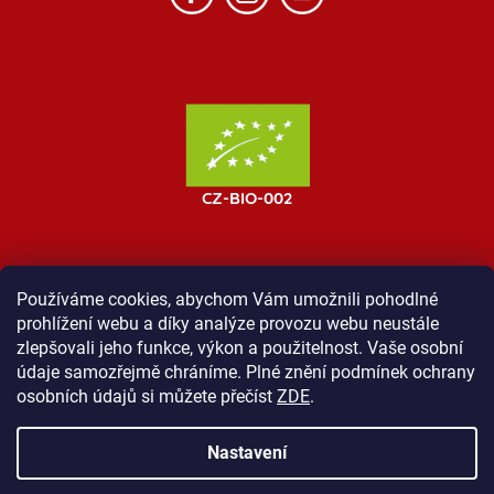
Používáme cookies, abychom Vám umožnili pohodlné
prohlížení webu a díky analýze provozu webu neustále
MOST ProTibet
Vše o nákupu
Obchodní podmínky
zlepšovali jeho funkce, výkon a použitelnost. Vaše osobní
Zásady ochrany osobních údajů
Kontakt
údaje samozřejmě chráníme. Plné znění podmínek ochrany
osobních údajů si můžete přečíst
ZDE
.
Nastavení
Vytvořil Shoptet