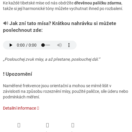
Ke každé tibetské míse od nás obdržíte
dřevěnou paličku zdarma
,
takže si její harmonické tóny můžete vychutnat ihned po rozbalení.
🔊
Jak zní tato mísa? Krátkou nahrávku si můžete
poslechnout zde:
„Poslouchej zvuk mísy, a až přestane, poslouchej dál.”
❗️
Upozornění
Naměřené frekvence jsou orientační a mohou se mírně lišit v
závislosti na způsobu rozeznění mísy, použité paličce, síle úderu nebo
podmínkách měření.
Detailní informace