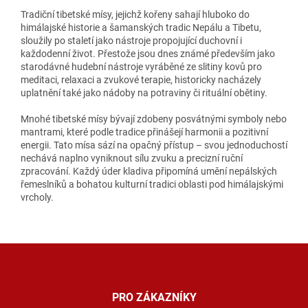
Tradiční tibetské mísy, jejichž kořeny sahají hluboko do
himálajské historie a šamanských tradic Nepálu a Tibetu,
sloužily po staletí jako nástroje propojující duchovní i
každodenní život. Přestože jsou dnes známé především jako
starodávné hudební nástroje vyráběné ze slitiny kovů pro
meditaci, relaxaci a zvukové terapie, historicky nacházely
uplatnění také jako nádoby na potraviny či rituální obětiny.
Mnohé tibetské mísy bývají zdobeny posvátnými symboly nebo
mantrami, které podle tradice přinášejí harmonii a pozitivní
energii. Tato mísa sází na opačný přístup – svou jednoduchostí
nechává naplno vyniknout sílu zvuku a precizní ruční
zpracování. Každý úder kladiva připomíná umění nepálských
řemeslníků a bohatou kulturní tradici oblasti pod himálajskými
vrcholy.
Z
á
p
a
PRO ZÁKAZNÍKY