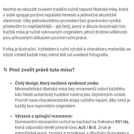
Nechte se okouzlit zvukem tradiční ručně tepané tibetské mísy, která
v sobě spojuje poctivé nepálské řemeslo a jedinečné akustické
vlastnosti. Díky jednoduchému provedení bez gravírování vyniká
především to nejdůležitější – její čistý, jasný a dlouze doznívající tón.
Každá mísa je ručně vykovaným originálem, jehož drobné odlišnosti
jsou přirozeným důkazem poctivé ruční práce.
Fotka je ilustrační. Vzhledem k ruční výrobě a charakteru materiálu se
může vzhled každé mísy mírně lišit od uvedené fotografie.
🌀
Proč zvolit právě tuto mísu?
Čistý design, který nechává vyniknout zvuku:
Minimalistická tibetská mísa bez ornamentů osloví každého,
kdo hledá autentický hudební nástroj bez zbytečných ozdob.
Povrch nese charakteristické stopy ručního tepání, díky nimž je
každý kus naprostým originálem.
Výrazná a zpívající rezonance:
Dominantní rezonanční vrchol se nachází na frekvenci
931 Hz
,
která odpovídá téměř přesně tónu
A♯5 / B♭5
. Zvuk je
mimořádně jasný, zvonivý a pronikavý, s dlouhým dozvukem a