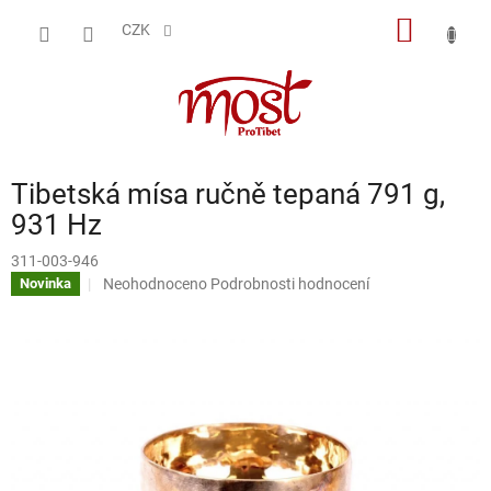
Přejít
NÁKUP
na
CZK
obsah
KOŠÍK
Tibetská mísa ručně tepaná 791 g,
931 Hz
311-003-946
Průměrné
Neohodnoceno
Podrobnosti hodnocení
Novinka
hodnocení
produktu
je
0,0
z
5
hvězdiček.