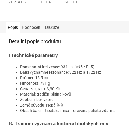
ZEPTAT SE
HLÍDAT
SDÍLET
Popis
Hodnocení
Diskuze
Detailní popis produktu
ℹ️
Technické parametry
Dominantní frekvence: 931 Hz (A♯5 / B♭5)
Další významné rezonance: 322 Hz a 1722 Hz
Průměr: 15,5 cm
Hmotnost: 791 g
Cena za gram: 3,30 Kč
Materiál: tradiční slitina kovů
Zdobení: bez vzoru
Země původu: Nepál 🇳🇵
Obsah balení: tibetská mísa + dřevěná palička zdarma
📝
Tradiční význam a historie tibetských mís