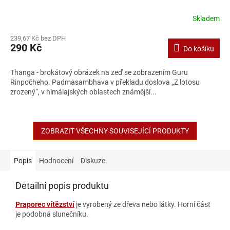
Skladem
239,67 Kč bez DPH
290 Kč
Do košíku
Thanga - brokátový obrázek na zeď se zobrazením Guru
Rinpočheho. Padmasambhava v překladu doslova „Z lotosu
zrozený“, v himálajských oblastech známější...
ZOBRAZIT VŠECHNY SOUVISEJÍCÍ PRODUKTY
Popis
Hodnocení
Diskuze
Detailní popis produktu
Praporec vítězství
je vyrobený ze dřeva nebo látky. Horní část
je podobná slunečníku.