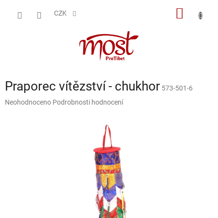
Přejít
NÁKUP
na
CZK
obsah
KOŠÍK
Praporec vítězství - chukhor
573-501-6
Průměrné
Neohodnoceno
Podrobnosti hodnocení
hodnocení
produktu
je
0,0
z
5
hvězdiček.