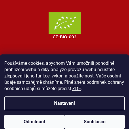
Používáme cookies, abychom Vám umožnili pohodlné
prohlížení webu a díky analýze provozu webu neustále
MOST ProTibet
Vše o nákupu
Obchodní podmínky
zlepšovali jeho funkce, výkon a použitelnost. Vaše osobní
Zásady ochrany osobních údajů
Kontakt
údaje samozřejmě chráníme. Plné znění podmínek ochrany
osobních údajů si můžete přečíst
ZDE
.
Nastavení
Vytvořil Shoptet
Odmítnout
Souhlasím
Copyright 2026
Shop ProTibet
. Všechna práva vyhrazena.