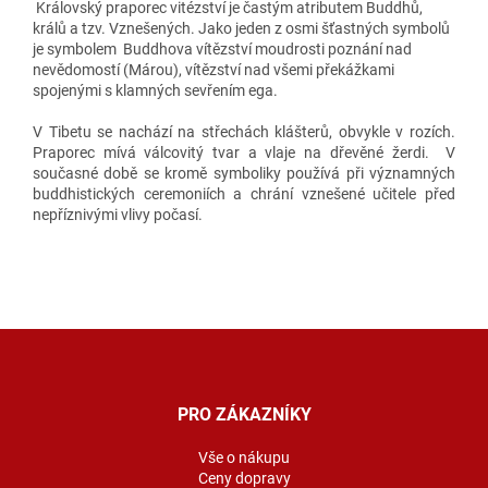
Královský praporec vitézství je častým atributem Buddhů,
králů a tzv. Vznešených. Jako jeden z osmi šťastných symbolů
je symbolem Buddhova vítězství moudrosti poznání nad
nevědomostí (Márou), vítězství nad všemi překážkami
spojenými s klamných sevřením ega.
V Tibetu se nachází na střechách klášterů, obvykle v rozích.
Praporec mívá válcovitý tvar a vlaje na dřevěné žerdi. V
současné době se kromě symboliky používá při významných
buddhistických ceremoniích a chrání vznešené učitele před
nepříznivými vlivy počasí.
Z
á
p
a
PRO ZÁKAZNÍKY
t
í
Vše o nákupu
Ceny dopravy