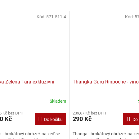
Kód:
571-511-4
Kód:
57
a Zelená Tára exkluzivní
Thangka Guru Rinpočhe - víno
Skladem
6 Kč bez DPH
239,67 Kč bez DPH
0 Kč
290 Kč
Do košíku
Do 
 - brokátový obrázek na zeď se
Thanga - brokátový obrázek na ze