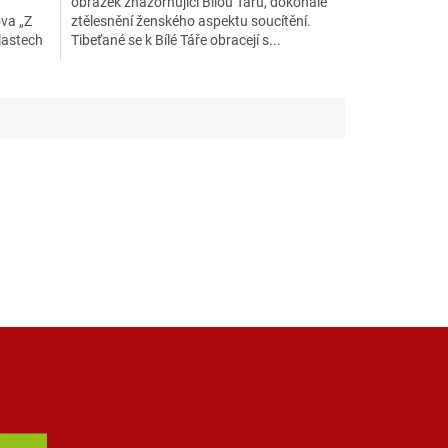
obrázek znázorňující Bílou Táru, dokonalé
va „Z
ztělesnění ženského aspektu soucítění.
lastech
Tibeťané se k Bílé Táře obracejí s...