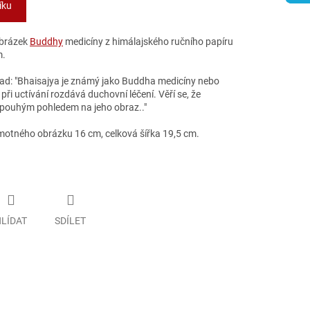
íku
obrázek
Buddhy
medicíny z himálajského ručního papíru
m.
klad: "Bhaisajya je známý jako Buddha medicíny nebo
při uctívání rozdává duchovní léčení. Věří se, že
 pouhým pohledem na jeho obraz.."
motného obrázku 16 cm, celková šířka 19,5 cm.
LÍDAT
SDÍLET