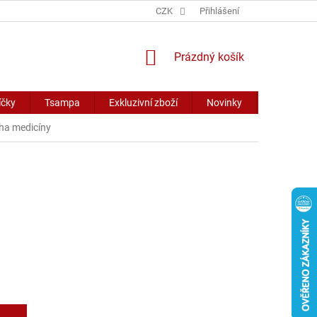
CZK
Přihlášení
NÁKUPNÍ
Prázdný košík
KOŠÍK
íčky
Tsampa
Exkluzivní zboží
Novinky
Slevy
dha medicíny