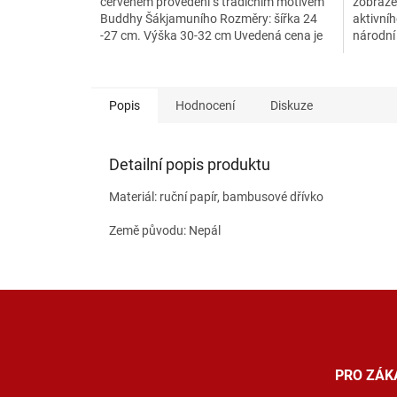
červeném provedení s tradičním motivem
zobrazen
Buddhy Šákjamuního Rozměry: šířka 24
aktivníh
-27 cm. Výška 30-32 cm Uvedená cena je
národní 
včetně DPH.
pomáhá.
Popis
Hodnocení
Diskuze
Detailní popis produktu
Materiál: ruční papír, bambusové dřívko
Země původu: Nepál
Z
á
p
a
t
PRO ZÁK
í