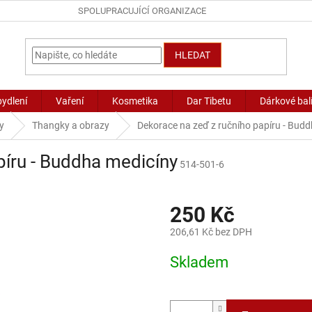
SPOLUPRACUJÍCÍ ORGANIZACE
HLEDAT
bydlení
Vaření
Kosmetika
Dar Tibetu
Dárkové bal
y
Thangky a obrazy
Dekorace na zeď z ručního papíru - Bud
píru - Buddha medicíny
514-501-6
250 Kč
206,61 Kč bez DPH
Měrná
Skladem
cena: