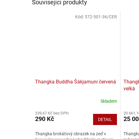
Související produkty
Kód:
572-501-36/CER
Thangka Buddha Šákjamuni červená
Thangk
velká
Skladem
239,67 Kč bez DPH
20 661,1
290 Kč
25 00
DETAIL
Thangka brokátový obrazek na zeď v
Thangka