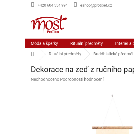
Přejít
+420 604 554 994
eshop@protibet.cz
na
obsah
Móda a šperky
Rituální předměty
Interiér a 
Domů
Rituální předměty
Buddhistické předmět
Dekorace na zeď z ručního pa
Průměrné
Neohodnoceno
Podrobnosti hodnocení
hodnocení
produktu
je
0,0
z
5
hvězdiček.