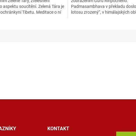
ím Zelené Táry, ztělesnění
zobrazením Guru Rinpočheho.
o aspektu soucítění. Zelená Tára je
Padmasambhava v překladu doslo
ochránkyní Tibetu. Meditace o ní
lotosu zrozený“, v himálajských ob
..
známější...
AZNÍKY
KONTAKT