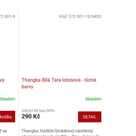
2-501-9
Kód:
572-501-10/MOD
vý
Thangka Bílá Tára lotosová - různé
barvy
Skladem
Skladem
239,67 Kč bez DPH
290 Kč
košíku
DETAIL
ď se
Thangka, tradiční brokátový nástěnný