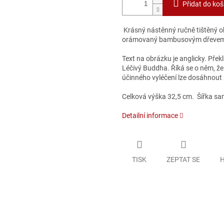
Přidat do koš
Krásný nástěnný ručně tištěný 
orámovaný bambusovým dřeve
Text na obrázku je anglicky. Pře
Léčivý Buddha. Říká se o něm, že 
účinného vyléčení lze dosáhnout
Celková výška 32,5 cm. Šířka sa
Detailní informace
TISK
ZEPTAT SE
H