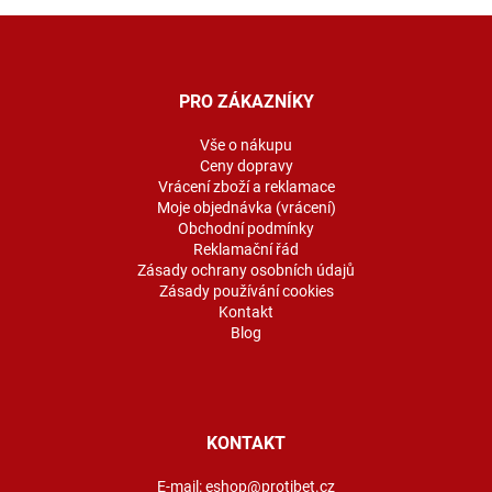
Z
á
p
a
PRO ZÁKAZNÍKY
t
í
Vše o nákupu
Ceny dopravy
Vrácení zboží a reklamace
Moje objednávka (vrácení)
Obchodní podmínky
Reklamační řád
Zásady ochrany osobních údajů
Zásady používání cookies
Kontakt
Blog
KONTAKT
E-mail:
eshop@protibet.cz