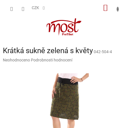
Přejít
NÁKUP
na
CZK
obsah
KOŠÍK
Krátká sukně zelená s květy
042-504-4
Průměrné
Neohodnoceno
Podrobnosti hodnocení
hodnocení
produktu
je
0,0
z
5
hvězdiček.