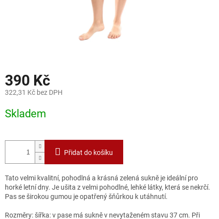
390 Kč
322,31 Kč bez DPH
Měrná
Skladem
cena:
Přidat do košíku
Tato velmi kvalitní, pohodlná a krásná zelená sukně je ideální pro
horké letní dny. Je ušita z velmi pohodlné, lehké látky, která se nekrčí.
Pas se širokou gumou je opatřený šňůrkou k utáhnutí.
Rozměry: šířka: v pase má sukně v nevytaženém stavu 37 cm. Při