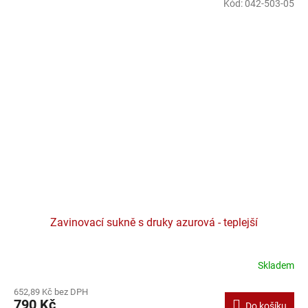
Kód:
042-503-05
Zavinovací sukně s druky azurová - teplejší
Skladem
652,89 Kč bez DPH
790 Kč
Do košíku