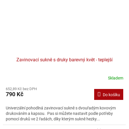
Zavinovací sukně s druky barevný květ - teplejší
Skladem
652,89 Kč bez DPH
790 Kč
Do košíku
Univerzální pohodlná zavinovací sukně s dvouřadým kovovým
drukováním a kapsou. Pas si můžete nastavit podle potřeby
pomocí druků ve 2 řadách, díky kterým sukně hezky...