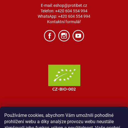
E-mail:
eshop@protibet.cz
Telefon:
+420 604 554 994
WhatsApp:
+420 604 554 994
Kontaktní formulář
Používáme cookies, abychom Vám umožnili pohodlné
prohlížení webu a díky analýze provozu webu neustále
MOST ProTibet
Vše o nákupu
Obchodní podmínky
zlepšovali jeho funkce, výkon a použitelnost. Vaše osobní