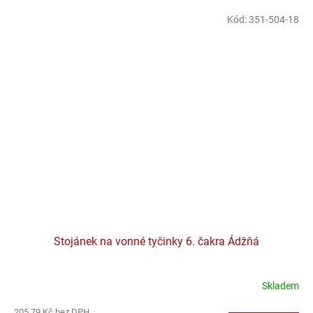
Kód:
351-504-18
Stojánek na vonné tyčinky 6. čakra Ádžňá
Skladem
205,79 Kč bez DPH