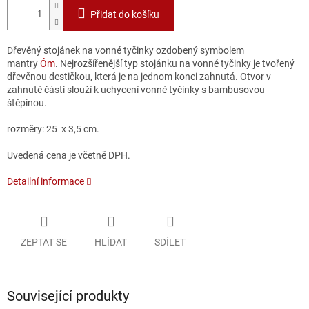
Přidat do košíku
Dřevěný stojánek na vonné tyčinky ozdobený symbolem
mantry
Óm
. Nejrozšířenější typ stojánku na vonné tyčinky je tvořený
dřevěnou destičkou, která je na jednom konci zahnutá. Otvor v
zahnuté části slouží k uchycení vonné tyčinky s bambusovou
štěpinou.
rozměry: 25 x 3,5 cm.
Uvedená cena je včetně DPH.
Detailní informace
ZEPTAT SE
HLÍDAT
SDÍLET
Související produkty