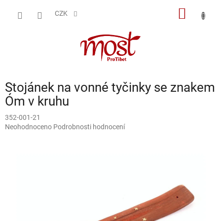
Přejít
NÁKUP
na
CZK
obsah
KOŠÍK
Stojánek na vonné tyčinky se znakem
Óm v kruhu
352-001-21
Průměrné
Neohodnoceno
Podrobnosti hodnocení
hodnocení
produktu
je
0,0
z
5
hvězdiček.