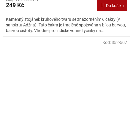
249 Kč
Do košíku
Kamenný stojánek kruhového tvaru se znázorněním 6 čakry (v
sanskrtu Adžna). Tato čakra je tradičně spojována s bílou barvou,
barvou čistoty. Vhodné pro indické vonné tyčinky na...
Kód:
352-507