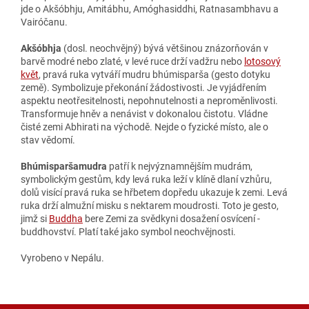
jde o Akšóbhju, Amitábhu, Amóghasiddhi, Ratnasambhavu a
Vairóčanu.
Akšóbhja
(dosl. neochvějný) bývá většinou znázorňován v
barvě modré nebo zlaté, v levé ruce drží vadžru nebo
lotosový
květ
, pravá ruka vytváří mudru bhúmisparša (gesto dotyku
země). Symbolizuje překonání žádostivosti. Je vyjádřením
aspektu neotřesitelnosti, nepohnutelnosti a neproměnlivosti.
Transformuje hněv a nenávist v dokonalou čistotu. Vládne
čisté zemi Abhirati na východě. Nejde o fyzické místo, ale o
stav vědomí.
Bhúmisparšamudra
patří k nejvýznamnějším mudrám,
symbolickým gestům, kdy levá ruka leží v klíně dlaní vzhůru,
dolů visící pravá ruka se hřbetem dopředu ukazuje k zemi. Levá
ruka drží almužní misku s nektarem moudrosti. Toto je gesto,
jimž si
Buddha
bere Zemi za svědkyni dosažení osvícení -
buddhovství. Platí také jako symbol neochvějnosti.
Vyrobeno v Nepálu.