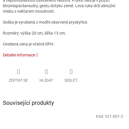
a nepohnutelnosti osvíceného vědomí. Pravá ruka je v pozici
bhúmisparšamudry, gestu dotyku země. Levá ruka drží almužní
misku s nektarem moudrosti.
Soška je vyrobená z modře obarvené pryskyřice.
Rozměry: výška 20 cm, šířka 13 cm.
Uvedená cena je včetně DPH.
Detailní informace
ZEPTAT SE
HLÍDAT
SDÍLET
Související produkty
Kód:
321-001-2