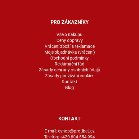
Z
á
p
a
PRO ZÁKAZNÍKY
t
í
Vše o nákupu
Ceny dopravy
Vrácení zboží a reklamace
Moje objednávka (vrácení)
Obchodní podmínky
Reklamační řád
Zásady ochrany osobních údajů
Zásady používání cookies
Kontakt
Blog
KONTAKT
E-mail:
eshop@protibet.cz
Telefon:
+420 604 554 994