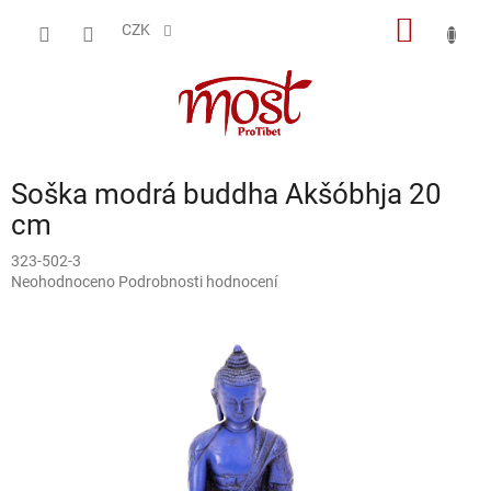
Přejít
NÁKUP
na
CZK
obsah
KOŠÍK
Soška modrá buddha Akšóbhja 20
cm
323-502-3
Průměrné
Neohodnoceno
Podrobnosti hodnocení
hodnocení
produktu
je
0,0
z
5
hvězdiček.