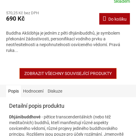
Skladem
570,25 Kč bez DPH
690 Kč
Do košíku
Buddha Akšóbhja je jedním z pěti dhjánibuddhů, je symbolem
překonání žádostivosti, personifikací vodního prvku a
neotřesitelnosti a nepohnutelnosti osvíceného vědomí. Pravá
ruka...
ZOBRAZIT VŠECHNY SOUVISEJÍCÍ PRODUKTY
Popis
Hodnocení
Diskuze
Detailní popis produktu
Dhjánibuddhové
- pětice transcendentálních (nebo též
meditačních) buddhů, kteří manifestují různé aspekty
osvíceného vědomí, různé projevy jediného buddhovského
principu. Rozlišeny jsou pouze pro účely rozjímání. Jmenovitě