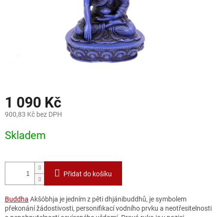
1 090 Kč
900,83 Kč bez DPH
Měrná
Skladem
cena:
Přidat do košíku
Buddha
Akšóbhja je jedním z pěti dhjánibuddhů, je symbolem
překonání žádostivosti, personifikací vodního prvku a neotřesitelnosti