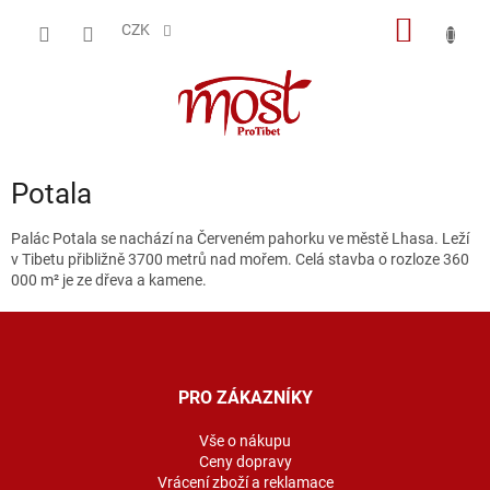
Přejít
NÁKUP
na
CZK
obsah
KOŠÍK
Potala
Palác Potala se nachází na Červeném pahorku ve městě Lhasa. Leží
v Tibetu přibližně 3700 metrů nad mořem. Celá stavba o rozloze 360
000 m² je ze dřeva a kamene.
Z
á
p
a
PRO ZÁKAZNÍKY
t
í
Vše o nákupu
Ceny dopravy
Vrácení zboží a reklamace