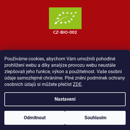
Používáme cookies, abychom Vám umožnili pohodlné
prohlížení webu a díky analýze provozu webu neustále
MOST ProTibet
Vše o nákupu
Obchodní podmínky
zlepšovali jeho funkce, výkon a použitelnost. Vaše osobní
Zásady ochrany osobních údajů
Kontakt
údaje samozřejmě chráníme. Plné znění podmínek ochrany
osobních údajů si můžete přečíst
ZDE
.
Nastavení
Vytvořil Shoptet
Odmítnout
Souhlasím
Copyright 2026
Shop ProTibet
. Všechna práva vyhrazena.