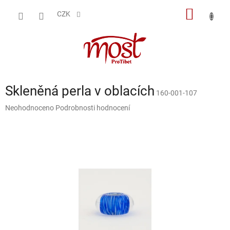
Přejít
NÁKUP
na
CZK
obsah
KOŠÍK
Skleněná perla v oblacích
160-001-107
Průměrné
Neohodnoceno
Podrobnosti hodnocení
hodnocení
produktu
je
0,0
z
5
hvězdiček.