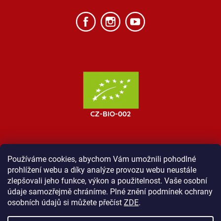
Používáme cookies, abychom Vám umožnili pohodlné
prohlížení webu a díky analýze provozu webu neustále
MOST ProTibet
Vše o nákupu
Obchodní podmínky
zlepšovali jeho funkce, výkon a použitelnost. Vaše osobní
Zásady ochrany osobních údajů
Kontakt
údaje samozřejmě chráníme. Plné znění podmínek ochrany
osobních údajů si můžete přečíst
ZDE
.