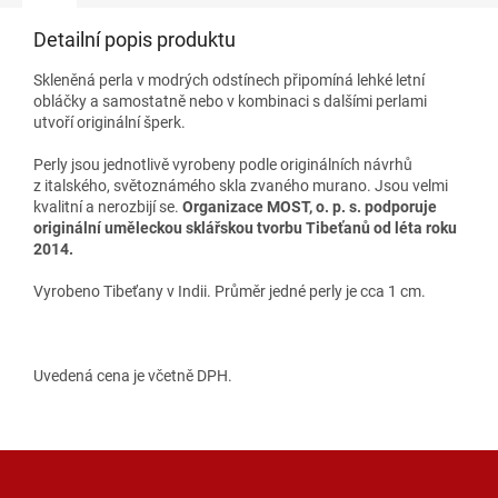
Detailní popis produktu
Skleněná perla v modrých odstínech připomíná lehké letní
obláčky a samostatně nebo v kombinaci s dalšími perlami
utvoří originální šperk.
Perly jsou jednotlivě vyrobeny podle originálních návrhů
z italského, světoznámého skla zvaného murano. Jsou velmi
kvalitní a nerozbijí se.
Organizace MOST, o. p. s. podporuje
originální uměleckou sklářskou tvorbu Tibeťanů od léta roku
2014.
Vyrobeno Tibeťany v Indii. Průměr jedné perly je cca 1 cm.
Uvedená cena je včetně DPH.
Z
á