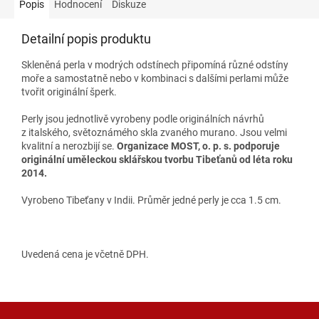
Popis
Hodnocení
Diskuze
Detailní popis produktu
Skleněná perla v modrých odstínech připomíná různé odstíny
moře a samostatně nebo v kombinaci s dalšími perlami může
tvořit originální šperk.
Perly jsou jednotlivě vyrobeny podle originálních návrhů
z italského, světoznámého skla zvaného murano. Jsou velmi
kvalitní a nerozbijí se.
Organizace MOST, o. p. s. podporuje
originální uměleckou sklářskou tvorbu Tibeťanů od léta roku
2014.
Vyrobeno Tibeťany v Indii. Průměr jedné perly je cca 1.5 cm.
Uvedená cena je včetně DPH.
Z