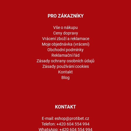
á
p
a
PRO ZÁKAZNÍKY
t
í
Vše o nákupu
Ceny dopravy
Vrácení zboží a reklamace
Moje objednávka (vrácení)
Obchodní podmínky
Reklamační řád
Zásady ochrany osobních údajů
Zásady používání cookies
Kontakt
Blog
KONTAKT
E-mail:
eshop@protibet.cz
Telefon:
+420 604 554 994
WhatsApp:
+420 604 554 994