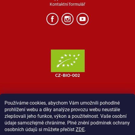
Kontaktní formulář
Používáme cookies, abychom Vám umožnili pohodlné
prohlížení webu a díky analýze provozu webu neustále
MOST ProTibet
Vše o nákupu
Obchodní podmínky
zlepšovali jeho funkce, výkon a použitelnost. Vaše osobní
Zásady ochrany osobních údajů
Kontakt
údaje samozřejmě chráníme. Plné znění podmínek ochrany
osobních údajů si můžete přečíst
ZDE
.