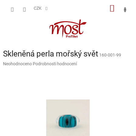
Přejít
NÁKUP
na
CZK
obsah
KOŠÍK
Skleněná perla mořský svět
160-001-99
Průměrné
Neohodnoceno
Podrobnosti hodnocení
hodnocení
produktu
je
0,0
z
5
hvězdiček.