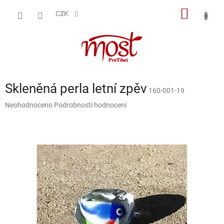
Přejít
NÁKUP
na
CZK
obsah
KOŠÍK
Skleněná perla letní zpěv
160-001-19
Průměrné
Neohodnoceno
Podrobnosti hodnocení
hodnocení
produktu
je
0,0
z
5
hvězdiček.