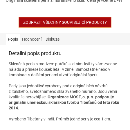
Originální skleněná perla z muránského skla. Cena je včetně DPH
ZOBRAZIT VŠECHNY SOUVISEJÍCÍ PRODUKTY
Popis
Hodnocení
Diskuze
Detailní popis produktu
Skleněná perla s motivem ptáčků s letními kvítky vám zvedne
náladu a přinese kousek léta i v zimě. Samostatně nebo v
kombinaci s dalšími perlami utvoří originální šperk.
Perly jsou jednotlivě vyrobeny podle originálních návrhů
z italského, světoznámého skla zvaného murano. Jsou velmi
kvalitní a nerozbijí se.
Organizace MOST, o. p. s. podporuje
originální uměleckou sklářskou tvorbu Tibeťanů od léta roku
2014.
Vyrobeno Tibeťany v Indii. Průměr jedné perly je cca 1 cm.