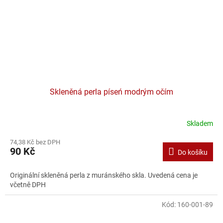
Skleněná perla píseń modrým očím
Skladem
74,38 Kč bez DPH
90 Kč
Do košíku
Originální skleněná perla z muránského skla. Uvedená cena je
včetně DPH
Kód:
160-001-89