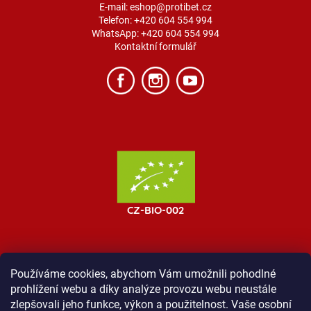
E-mail:
eshop@protibet.cz
Telefon:
+420 604 554 994
WhatsApp:
+420 604 554 994
Kontaktní formulář
Používáme cookies, abychom Vám umožnili pohodlné
prohlížení webu a díky analýze provozu webu neustále
MOST ProTibet
Vše o nákupu
Obchodní podmínky
zlepšovali jeho funkce, výkon a použitelnost. Vaše osobní
Zásady ochrany osobních údajů
Kontakt