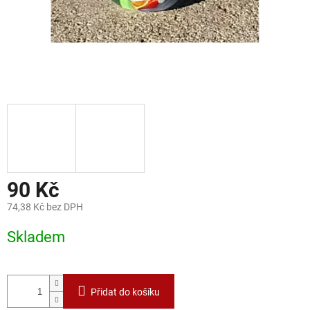
90 Kč
74,38 Kč bez DPH
Měrná
Skladem
cena:
Přidat do košíku