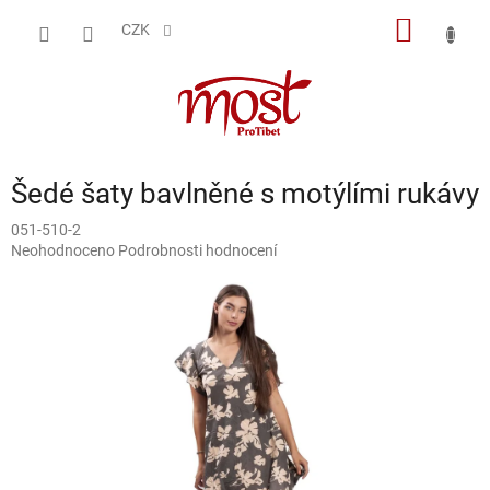
Přejít
NÁKUP
na
CZK
obsah
KOŠÍK
Šedé šaty bavlněné s motýlími rukávy
051-510-2
Průměrné
Neohodnoceno
Podrobnosti hodnocení
hodnocení
produktu
je
0,0
z
5
hvězdiček.