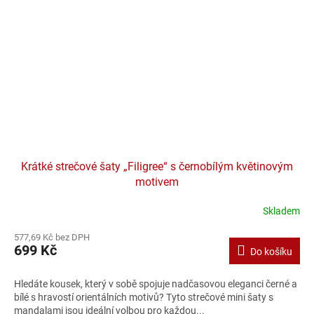
Krátké strečové šaty „Filigree“ s černobílým květinovým
motivem
Skladem
577,69 Kč bez DPH
699 Kč
Do košíku
Hledáte kousek, který v sobě spojuje nadčasovou eleganci černé a
bílé s hravostí orientálních motivů? Tyto strečové mini šaty s
mandalami jsou ideální volbou pro každou...