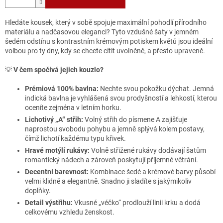
Hledáte kousek, který v sobě spojuje maximální pohodlí přírodního
materiálu a nadčasovou eleganci? Tyto vzdušné šaty v jemném
šedém odstínu s kontrastním krémovým potiskem květů jsou ideální
volbou pro ty dny, kdy se chcete cítit uvolněně, a přesto upraveně.
💡
V čem spočívá jejich kouzlo?
Prémiová 100% bavlna:
Nechte svou pokožku dýchat. Jemná
indická bavlna je vyhlášená svou prodyšností a lehkostí, kterou
oceníte zejména v letním horku.
Lichotivý „A“ střih:
Volný střih do písmene A zajišťuje
naprostou svobodu pohybu a jemně splývá kolem postavy,
čímž lichotí každému typu křivek.
Hravé motýlí rukávy:
Volně střižené rukávy dodávají šatům
romantický nádech a zároveň poskytují příjemné větrání.
Decentní barevnost:
Kombinace šedé a krémové barvy působí
velmi klidně a elegantně. Snadno ji sladíte s jakýmikoliv
doplňky.
Detail výstřihu:
Vkusné „véčko“ prodlouží linii krku a dodá
celkovému vzhledu ženskost.