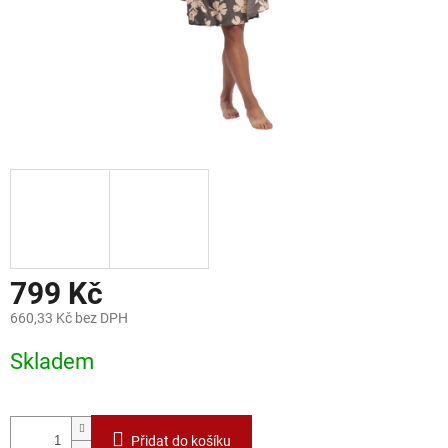
799 Kč
660,33 Kč bez DPH
Měrná
Skladem
cena:
Přidat do košíku