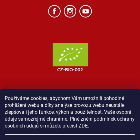
Používáme cookies, abychom Vám umožnili pohodlné
prohlížení webu a díky analýze provozu webu neustále
MOST ProTibet
Vše o nákupu
Obchodní podmínky
zlepšovali jeho funkce, výkon a použitelnost. Vaše osobní
Zásady ochrany osobních údajů
Kontakt
údaje samozřejmě chráníme. Plné znění podmínek ochrany
osobních údajů si můžete přečíst
ZDE
.