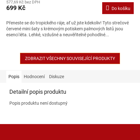
577,69 Kč bez DPH
699 Kč
Do košíku
Přeneste se do tropického ráje, ať už jste kdekoliv! Tyto strečové
červené mini šaty s krémovým potiskem palmových listů jsou
esencí léta. Lehké, vzdušné a neuvěřitelně pohodlné...
ZOBRAZIT VŠECHNY SOUVISEJÍCÍ PRODUKTY
Popis
Hodnocení
Diskuze
Detailní popis produktu
Popis produktu není dostupný
Z
á