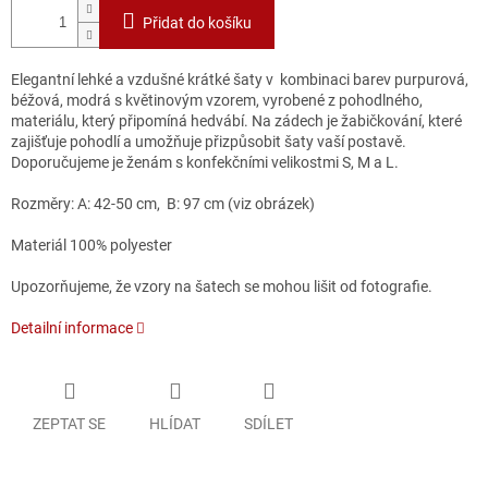
Přidat do košíku
Elegantní lehké a vzdušné krátké šaty v kombinaci barev purpurová,
béžová, modrá s květinovým vzorem, vyrobené z pohodlného,
materiálu, který připomíná hedvábí. Na zádech je žabičkování, které
zajišťuje pohodlí a umožňuje přizpůsobit šaty vaší postavě.
Doporučujeme je ženám s konfekčními velikostmi S, M a L.
Rozměry: A: 42-50 cm, B: 97 cm (viz obrázek)
Materiál 100% polyester
Upozorňujeme, že vzory na šatech se mohou lišit od fotografie.
Detailní informace
ZEPTAT SE
HLÍDAT
SDÍLET