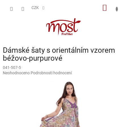
Přejít
NÁKUP
na
CZK
obsah
KOŠÍK
Dámské šaty s orientálním vzorem
béžovo-purpurové
041-507-5
Průměrné
Neohodnoceno
Podrobnosti hodnocení
hodnocení
produktu
je
0,0
z
5
hvězdiček.