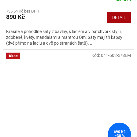
735,54 Kč bez DPH
890 Kč
DETAIL
Krásné a pohodlné šaty z bavlny, s laclem a v patchvork stylu,
zdobené, květy, mandalami a mantrou Óm. Šaty mají tři kapsy
(dvě přímo na laclu a dvě po stranách šatů). ...
Kód:
041-502-3/SEM
Akce
690 Kč
–30 %