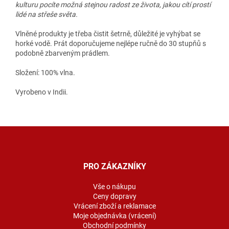
kulturu pocíte možná stejnou radost ze života, jakou cítí prostí
lidé na střeše světa.
Vlněné produkty je třeba čistit šetrně, důležité je vyhýbat se
horké vodě. Prát doporučujeme nejlépe ručně do 30 stupňů s
podobně zbarveným prádlem.
Složení: 100% vlna.
Vyrobeno v Indii.
Z
á
p
a
PRO ZÁKAZNÍKY
t
í
Vše o nákupu
Ceny dopravy
Vrácení zboží a reklamace
Moje objednávka (vrácení)
Obchodní podmínky