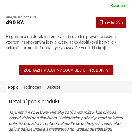
Skladem
404,96 Kč bez DPH
490 Kč
Do košíku
Elegantní a na dotek heboučký zlatý šátek s převážně šedým
vzorem inspirovaným listy a květy. Jako doplňková barva je k
celkové harmonii přidána tyrkysová a červená. Na kraji...
ZOBRAZIT VŠECHNY SOUVISEJÍCÍ PRODUKTY
Popis
Hodnocení
Diskuze
Detailní popis produktu
Tajemstvím obestřený Himálaj patří mezi místa, kde příroda
dosud vítězí nad člověkem. V chladném počasí je teplé oblečení
důležité pro zdraví i pohodu. Zahalte se do hřejivého vlněného
šálu z daleké Indie a s myšlenkou na vzdálenou tibetskou