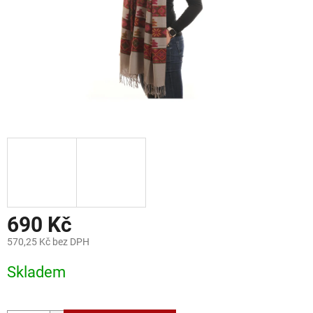
690 Kč
570,25 Kč bez DPH
Měrná
Skladem
cena: