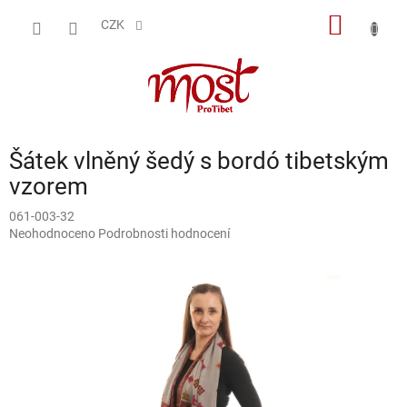
Přejít
NÁKUP
na
CZK
obsah
KOŠÍK
Šátek vlněný šedý s bordó tibetským
vzorem
061-003-32
Průměrné
Neohodnoceno
Podrobnosti hodnocení
hodnocení
produktu
je
0,0
z
5
hvězdiček.