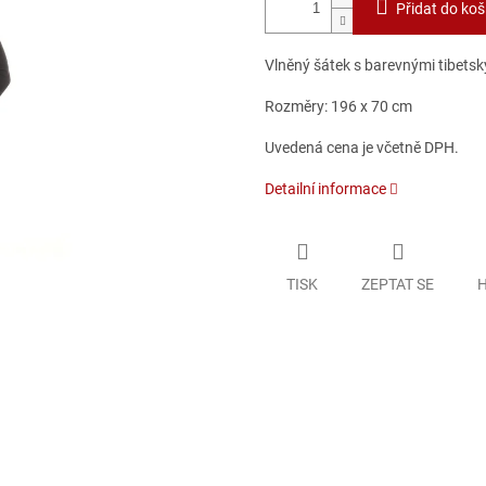
Přidat do koš
Vlněný šátek s barevnými tibetský
Rozměry: 196 x 70 cm
Uvedená cena je včetně DPH.
Detailní informace
TISK
ZEPTAT SE
H