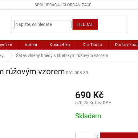
SPOLUPRACUJÍCÍ ORGANIZACE
HLEDAT
bydlení
Vaření
Kosmetika
Dar Tibetu
Dárkové bal
ky
Šátek vlněný hnědý s tibetským růžovým vzorem
kým růžovým vzorem
061-003-39
690 Kč
570,25 Kč bez DPH
Měrná
Skladem
cena: