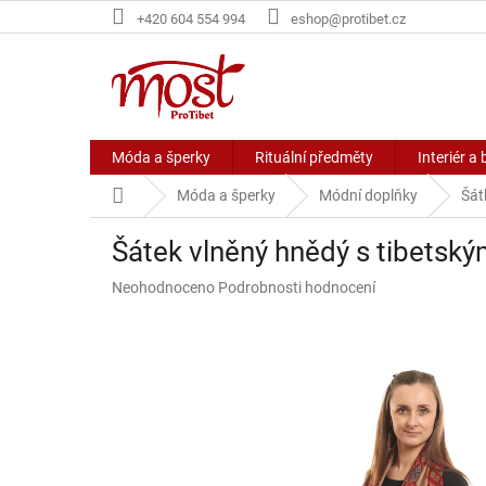
Přejít
+420 604 554 994
eshop@protibet.cz
na
obsah
Móda a šperky
Rituální předměty
Interiér a 
Domů
Móda a šperky
Módní doplňky
Šát
Šátek vlněný hnědý s tibets
Průměrné
Neohodnoceno
Podrobnosti hodnocení
hodnocení
produktu
je
0,0
z
5
hvězdiček.