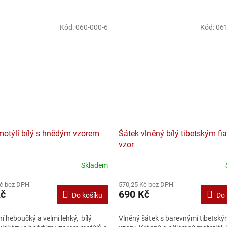
Kód:
060-000-6
Kód:
061
motýlí bílý s hnědým vzorem
Šátek vlněný bílý tibetským fi
vzor
Skladem
Kč bez DPH
570,25 Kč bez DPH
Kč
690 Kč
Do košíku
Do 
í heboučký a velmi lehký, bílý
Vlněný šátek s barevnými tibetský