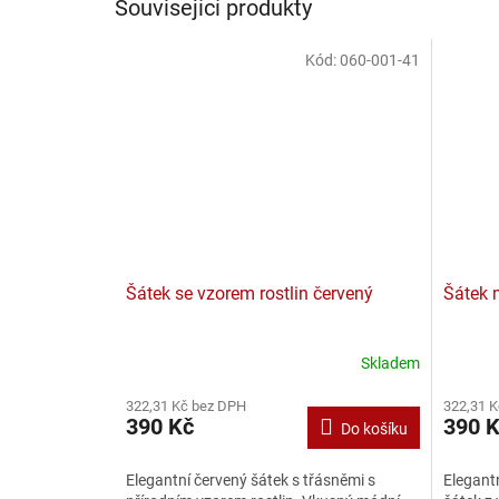
Související produkty
Kód:
060-001-41
Šátek se vzorem rostlin červený
Šátek 
Skladem
322,31 Kč bez DPH
322,31 
390 Kč
390 
Do košíku
Elegantní červený šátek s třásněmi s
Elegantn