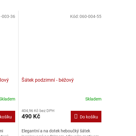
-003-36
Kód:
060-004-55
alový
Šátek podzimní - béžový
Skladem
Skladem
404,96 Kč bez DPH
490 Kč
košíku
Do košíku
mi
Elegantní a na dotek heboučký šátek