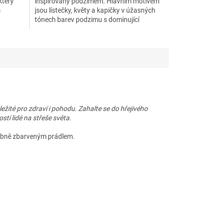
který
inspirovaný podzimem. Hlavním motivem
m
jsou lístečky, květy a kapičky v úžasných
tónech barev podzimu s dominující
béžovou. Na kraji je šátek...
ežité pro zdraví i pohodu. Zahalte se do hřejivého
stí lidé na střeše světa.
odobně zbarveným prádlem.