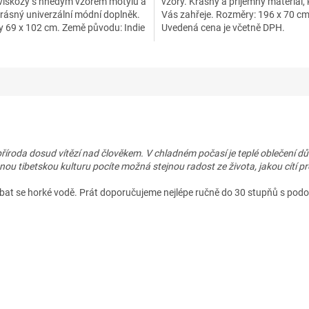
 viskózy s hnědým vzorem motýlů a
vzory. Krásný a příjemný materiál, 
Krásný univerzální módní doplněk.
Vás zahřeje. Rozměry: 196 x 70 c
 69 x 102 cm. Země původu: Indie
Uvedená cena je včetně DPH.
říroda dosud vítězí nad člověkem. V chladném počasí je teplé oblečení důl
ou tibetskou kulturu pocíte možná stejnou radost ze života, jakou cítí pro
 vyhýbat se horké vodě. Prát doporučujeme nejlépe ručně do 30 stupňů s p