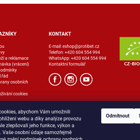
AZNÍKY
KONTAKT
pu
E-mail:
eshop@protibet.cz
avy
Telefon:
+420 604 554 994
oží a reklamace
WhatsApp:
+420 604 554 994
návka (vrácení)
Kontaktní formulář
podmínky
 řád
rany osobních
žívání cookies
cookies, abychom Vám umožnili
Odmítnout
ohlížení webu a díky analýze provozu
e zlepšovali jeho funkce, výkon a
t. Vaše osobní údaje samozřejmě
ibet
Vše o nákupu
Obchodní podmínky
Zásady ochrany osobních úda
lné znění podmínek ochrany osobních