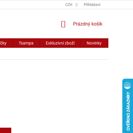
CZK
Přihlášení
NÁKUPNÍ
Prázdný košík
KOŠÍK
íčky
Tsampa
Exkluzivní zboží
Novinky
Slevy