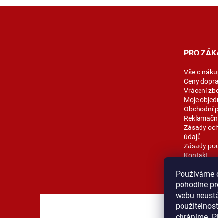
Z
á
p
a
t
PRO ZÁK
í
Vše o náku
Ceny dopr
Vrácení zb
Moje objed
Obchodní 
Reklamační
Zásady och
údajů
Zásady pou
Kontakt
Blog
Používáme 
pohodlné pr
webu neustál
použitelnos
MOST ProT
chráníme. P