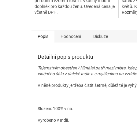
přírodním vzorem rostlin. Vkusný módní
šátek z
doplněk pro každou ženu. Uvedená cena je
květů. 
včetně DPH.
Rozměry
Cena...
Popis
Hodnocení
Diskuze
Detailní popis produktu
Tajemstvím obestřený Himálaj patří mezi místa, kde p
vlněného šálu z daleké Indie a s myšlenkou na vzdálen
Vlněné produkty je třeba čistit šetrně, důležité je
Složení: 100% vlna.
Vyrobeno v Indii.