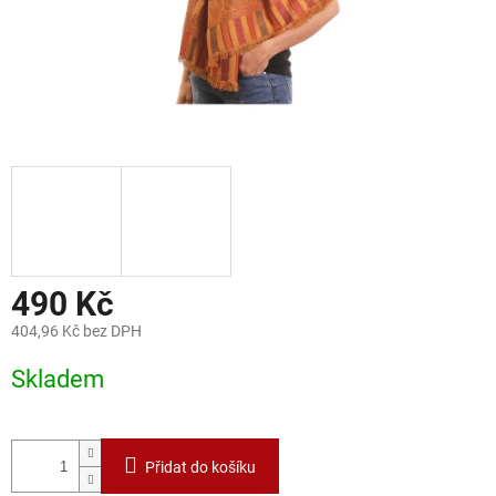
490 Kč
404,96 Kč bez DPH
Měrná
Skladem
cena:
Přidat do košíku