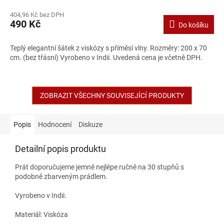
404,96 Kč bez DPH
490 Kč
Do košíku
Teplý elegantní šátek z viskózy s příměsí vlny. Rozměry: 200 x 70
cm. (bez třásní) Vyrobeno v Indii. Uvedená cena je včetně DPH.
ZOBRAZIT VŠECHNY SOUVISEJÍCÍ PRODUKTY
Popis
Hodnocení
Diskuze
Detailní popis produktu
Prát doporučujeme jemně nejlépe ručně na 30 stupňů s
podobně zbarveným prádlem.
Vyrobeno v Indii.
Materiál: Viskóza