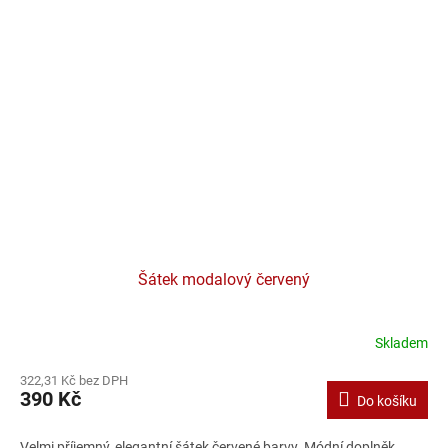
Šátek modalový červený
Skladem
322,31 Kč bez DPH
390 Kč
Do košíku
Velmi příjemný, elegantní šátek červené barvy. Módní doplněk,