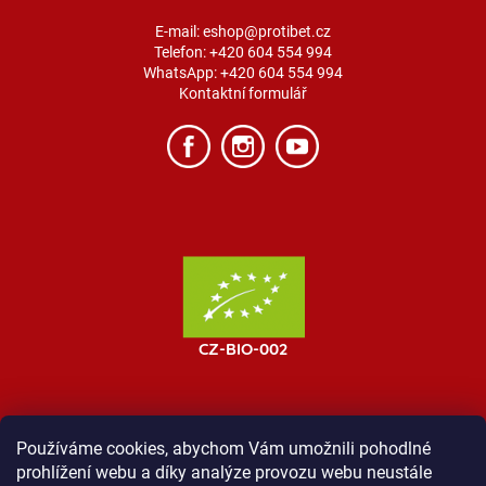
E-mail:
eshop@protibet.cz
Telefon:
+420 604 554 994
WhatsApp:
+420 604 554 994
Kontaktní formulář
Používáme cookies, abychom Vám umožnili pohodlné
prohlížení webu a díky analýze provozu webu neustále
MOST ProTibet
Vše o nákupu
Obchodní podmínky