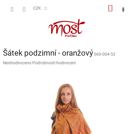
Přejít
NÁKUP
na
CZK
obsah
KOŠÍK
Šátek podzimní - oranžový
060-004-52
Průměrné
Neohodnoceno
Podrobnosti hodnocení
hodnocení
produktu
je
0,0
z
5
hvězdiček.