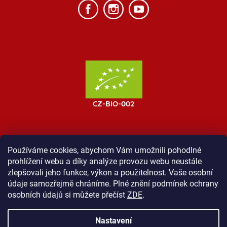
Používáme cookies, abychom Vám umožnili pohodlné
prohlížení webu a díky analýze provozu webu neustále
MOST ProTibet
Vše o nákupu
Obchodní podmínky
zlepšovali jeho funkce, výkon a použitelnost. Vaše osobní
Zásady ochrany osobních údajů
Kontakt
údaje samozřejmě chráníme. Plné znění podmínek ochrany
osobních údajů si můžete přečíst
ZDE
.
Nastavení
Vytvořil Shoptet