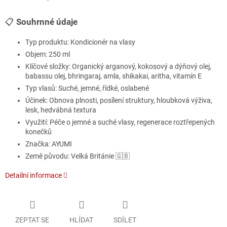
📋
Souhrnné údaje
Typ produktu: Kondicionér na vlasy
Objem: 250 ml
Klíčové složky: Organický arganový, kokosový a dýňový olej,
babassu olej, bhringaraj, amla, shikakai, aritha, vitamín E
Typ vlasů: Suché, jemné, řídké, oslabené
Účinek: Obnova plnosti, posílení struktury, hloubková výživa,
lesk, hedvábná textura
Využití: Péče o jemné a suché vlasy, regenerace roztřepených
konečků
Značka: AYUMI
Země původu: Velká Británie 🇬🇧
Detailní informace
ZEPTAT SE
HLÍDAT
SDÍLET