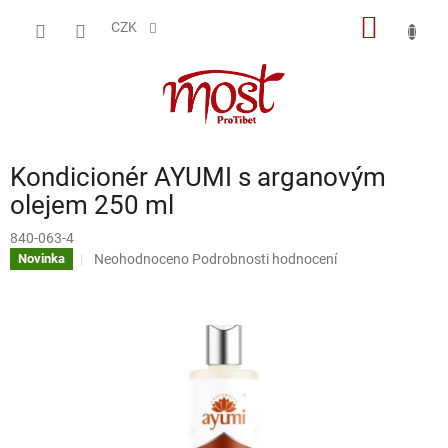
Přejít
NÁKUP
na
CZK
obsah
KOŠÍK
Kondicionér AYUMI s arganovým
olejem 250 ml
840-063-4
Průměrné
Neohodnoceno
Podrobnosti hodnocení
Novinka
hodnocení
produktu
je
0,0
z
5
hvězdiček.