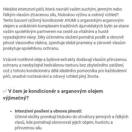
Hledáte intenzivní péči, která navrátí vašim suchým, jemným nebo
řídkým vlasům ztracenou sílu, hlubokou výživu a oslnivý vzhled?
Tento luxusní výživný kondicionér AYUMI s organickým arganovým
olejem a unikátním komplexem tradičních ájurvédských bylin se stane
vaším spolehlivým partnerem na cestě za vitálními a hustě
vypadajícími vlasy. Díky účinnému složení pomáhá posílit a obnovit
plnost vlasového vlákna, zpevňuje slabé prameny a zároveň vlasům
poskytuje spolehlivou ochranu.
Vzácné rostlinné oleje a bylinné extrakty dodávají vlasům přirozenou
ochranu a neobyčejně hedvábnou texturu bez zbytečného zatížení,
což z tohoto kondicionéru dělá ideálního pomocníka pro každodenní
péči, snadné rozčesávání a zdravý vzhled plný života.
✅
V čem je kondicionér s arganovým olejem
výjimečný?
Intenzivní posílení a obnova plnosti:
Účinné složky pronikají hluboko do struktury jemných a řídkých
vlasů, kde pomáhají obnovovat jejich objem, hustotu a
přirozenou sílu.