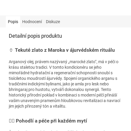
Popis
Hodnocení
Diskuze
Detailní popis produktu
🏺
Tekuté zlato z Maroka v ájurvédském rituálu
Arganový olej, právem nazývaný „marocké zlato“, má v péči o
krásu staletou tradici. V tomto kondicionéru se jeho
mimořádné hydratační a regenerační schopnosti snoubí s
tisíciletou moudrostí ájurvédy. Spojení organického arganu s
tradičními indickými bylinami, jako je amla pro lesk nebo
bhringaraj pro hustotu, vytváří dokonalou synergii. Tento
historický přírodní poklad v kombinaci s moderní péčí přináší
vašim unaveným pramenům hloubkovou revitalizaci a navrací
jim jejich přirozený tón a vitalitu.
💆‍♀️
Pohodlí a péče při každém mytí