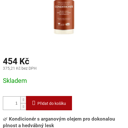
454 Kč
375,21 Kč bez DPH
Měrná
Skladem
cena:
Přidat do košíku
🌿
Kondicionér s arganovým olejem pro dokonalou
plnost a hedvábný lesk