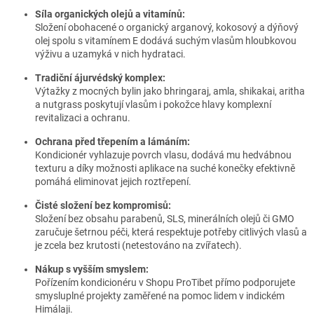
Síla organických olejů a vitamínů:
Složení obohacené o organický arganový, kokosový a dýňový
olej spolu s vitamínem E dodává suchým vlasům hloubkovou
výživu a uzamyká v nich hydrataci.
Tradiční ájurvédský komplex:
Výtažky z mocných bylin jako bhringaraj, amla, shikakai, aritha
a nutgrass poskytují vlasům i pokožce hlavy komplexní
revitalizaci a ochranu.
Ochrana před třepením a lámáním:
Kondicionér vyhlazuje povrch vlasu, dodává mu hedvábnou
texturu a díky možnosti aplikace na suché konečky efektivně
pomáhá eliminovat jejich roztřepení.
Čisté složení bez kompromisů:
Složení bez obsahu parabenů, SLS, minerálních olejů či GMO
zaručuje šetrnou péči, která respektuje potřeby citlivých vlasů a
je zcela bez krutosti (netestováno na zvířatech).
Nákup s vyšším smyslem:
Pořízením kondicionéru v Shopu ProTibet přímo podporujete
smysluplné projekty zaměřené na pomoc lidem v indickém
Himálaji.