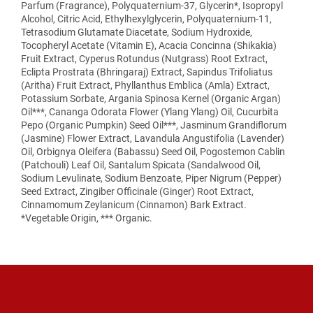
Parfum (Fragrance), Polyquaternium-37, Glycerin*, Isopropyl
Alcohol, Citric Acid, Ethylhexylglycerin, Polyquaternium-11,
Tetrasodium Glutamate Diacetate, Sodium Hydroxide,
Tocopheryl Acetate (Vitamin E), Acacia Concinna (Shikakia)
Fruit Extract, Cyperus Rotundus (Nutgrass) Root Extract,
Eclipta Prostrata (Bhringaraj) Extract, Sapindus Trifoliatus
(Aritha) Fruit Extract, Phyllanthus Emblica (Amla) Extract,
Potassium Sorbate, Argania Spinosa Kernel (Organic Argan)
Oil***, Cananga Odorata Flower (Ylang Ylang) Oil, Cucurbita
Pepo (Organic Pumpkin) Seed Oil***, Jasminum Grandiflorum
(Jasmine) Flower Extract, Lavandula Angustifolia (Lavender)
Oil, Orbignya Oleifera (Babassu) Seed Oil, Pogostemon Cablin
(Patchouli) Leaf Oil, Santalum Spicata (Sandalwood Oil,
Sodium Levulinate, Sodium Benzoate, Piper Nigrum (Pepper)
Seed Extract, Zingiber Officinale (Ginger) Root Extract,
Cinnamomum Zeylanicum (Cinnamon) Bark Extract.
*Vegetable Origin, *** Organic.
Z
á
p