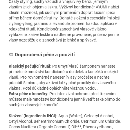
Častý styling, suchý vzduch a vnější vlivy berou jemným
vlasům jejich objem a jiskru. Výživný kondicionér AYUMI nabízí
ideální možnost, jak suchým pramenům dopřát luxusní péči
přímo během domácí rutiny. Bohaté složení s esenciálními oleji
z ylang-ylang, jasmínu a levandule promění každou aplikaci v
relaxační rituál. Kondicionér zanechává vlasové vlákno
vyhlazené, zářivě lesklé a nádherně provoněné, přičemž jemné
vlasy nezatěžuje a zanechává je lehké a splývavé.
🧼
Doporučená péče a použití
Klasický pečující rituál:
Po umytí vlasů šamponem naneste
přiměřené množství kondicionéru do délek a konečků mokrých
vlasů. Pro rovnoměrné nanesení vlasy pročešte a nechte
působit 5 minut, aby aktivní látky plně pronikly do vlasového
vlákna. Poté důkladně opláchněte vlažnou vodou.
Extra péče o konečky:
Pro intenzivní ochranu před třepením
můžete malé množství kondicionéru jemně vetřít také přímo do
suchých vlasových konečků.
Složení (Ingredients INCI):
Aqua (Water), Cetearyl Alcohol,
Cetyl Alcohol, Behentrimonium Chloride, Cetrimonium Chloride,
Cocos Nucifera (Organic Coconut) Oil***, Phenoxyethanol,