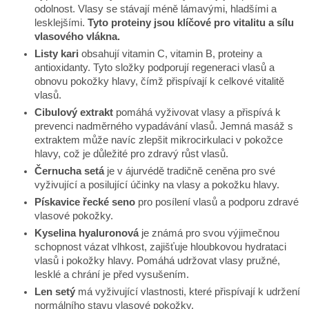
odolnost. Vlasy se stávají méně lámavými, hladšími a
lesklejšími.
Tyto proteiny jsou klíčové pro vitalitu a sílu
vlasového vlákna.
Listy kari
obsahují vitamin C, vitamin B, proteiny a
antioxidanty. Tyto složky podporují regeneraci vlasů a
obnovu pokožky hlavy, čímž přispívají k celkové vitalitě
vlasů.
Cibulový extrakt
pomáhá vyživovat vlasy a přispívá k
prevenci nadměrného vypadávání vlasů. Jemná masáž s
extraktem může navíc zlepšit mikrocirkulaci v pokožce
hlavy, což je důležité pro zdravý růst vlasů.
Černucha setá
je v ájurvédě tradičně ceněna pro své
vyživující a posilující účinky na vlasy a pokožku hlavy.
Pískavice řecké seno
pro posílení vlasů a podporu zdravé
vlasové pokožky.
Kyselina hyaluronová
je známá pro svou výjimečnou
schopnost vázat vlhkost, zajišťuje hloubkovou hydrataci
vlasů i pokožky hlavy. Pomáhá udržovat vlasy pružné,
lesklé a chrání je před vysušením.
Len setý
má vyživující vlastnosti, které přispívají k udržení
normálního stavu vlasové pokožky.