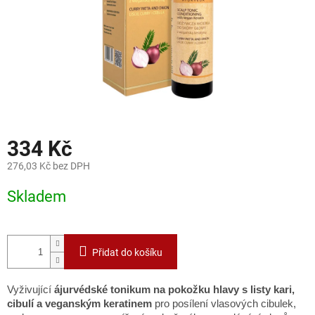
334 Kč
276,03 Kč bez DPH
Měrná
Skladem
cena:
Přidat do košíku
Vyživující
ájurvédské tonikum na pokožku hlavy s listy kari,
cibulí a veganským keratinem
pro posílení vlasových cibulek,