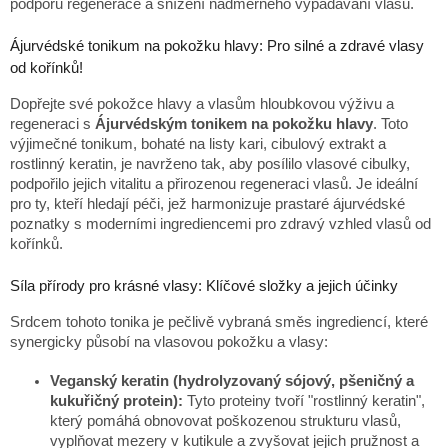
podporu regenerace a snížení nadměrného vypadávání vlasů.
Ájurvédské tonikum na pokožku hlavy: Pro silné a zdravé vlasy
od kořínků!
Dopřejte své pokožce hlavy a vlasům hloubkovou výživu a
regeneraci s
Ájurvédským tonikem na pokožku hlavy
. Toto
výjimečné tonikum, bohaté na listy kari, cibulový extrakt a
rostlinný keratin, je navrženo tak, aby posílilo vlasové cibulky,
podpořilo jejich vitalitu a přirozenou regeneraci vlasů. Je ideální
pro ty, kteří hledají péči, jež harmonizuje prastaré ájurvédské
poznatky s moderními ingrediencemi pro zdravý vzhled vlasů od
kořínků.
Síla přírody pro krásné vlasy: Klíčové složky a jejich účinky
Srdcem tohoto tonika je pečlivě vybraná směs ingrediencí, které
synergicky působí na vlasovou pokožku a vlasy:
Veganský keratin (hydrolyzovaný sójový, pšeničný a
kukuřičný protein):
Tyto proteiny tvoří "rostlinný keratin",
který pomáhá obnovovat poškozenou strukturu vlasů,
vyplňovat mezery v kutikule a zvyšovat jejich pružnost a