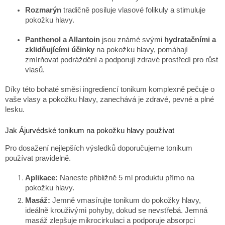
Rozmarýn
tradičně posiluje vlasové folikuly a stimuluje
pokožku hlavy.
Panthenol a Allantoin
jsou známé svými
hydratačními a
zklidňujícími účinky
na pokožku hlavy, pomáhají
zmírňovat podráždění a podporují zdravé prostředí pro růst
vlasů.
Díky této bohaté směsi ingrediencí tonikum komplexně pečuje o
vaše vlasy a pokožku hlavy, zanechává je zdravé, pevné a plné
lesku.
Jak Ájurvédské tonikum na pokožku hlavy používat
Pro dosažení nejlepších výsledků doporučujeme tonikum
používat pravidelně.
Aplikace:
Naneste přibližně 5 ml produktu přímo na
pokožku hlavy.
Masáž:
Jemně vmasírujte tonikum do pokožky hlavy,
ideálně krouživými pohyby, dokud se nevstřebá. Jemná
masáž zlepšuje mikrocirkulaci a podporuje absorpci