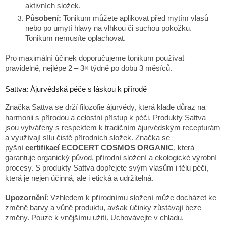
aktivních složek.
Působení:
Tonikum můžete aplikovat před mytím vlasů
nebo po umytí hlavy na vlhkou či suchou pokožku.
Tonikum nemusíte oplachovat.
Pro maximální účinek doporučujeme tonikum používat
pravidelně, nejlépe 2 – 3× týdně po dobu 3 měsíců.
Sattva: Ájurvédská péče s láskou k přírodě
Značka Sattva se drží filozofie ájurvédy, která klade důraz na
harmonii s přírodou a celostní přístup k péči. Produkty Sattva
jsou vytvářeny s respektem k tradičním ájurvédským recepturám
a využívají sílu čistě přírodních složek. Značka se
pyšní
certifikací ECOCERT COSMOS ORGANIC
, která
garantuje organický původ, přírodní složení a ekologické výrobní
procesy. S produkty Sattva dopřejete svým vlasům i tělu péči,
která je nejen účinná, ale i etická a udržitelná.
Upozornění
: Vzhledem k přírodnímu složení může docházet ke
změně barvy a vůně produktu, avšak účinky zůstávají beze
změny. Pouze k vnějšímu užití. Uchovávejte v chladu.