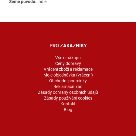
Země původu:
Indie
Z
á
p
a
PRO ZÁKAZNÍKY
t
í
Vše o nákupu
Ceny dopravy
Vrácení zboží a reklamace
Moje objednávka (vrácení)
Obchodní podmínky
Reklamační řád
Zásady ochrany osobních údajů
Zásady používání cookies
Kontakt
Blog