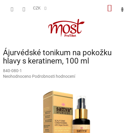
Přejít
NÁKUP
na
CZK
obsah
KOŠÍK
Ájurvédské tonikum na pokožku
hlavy s keratinem, 100 ml
840-080-1
Průměrné
Neohodnoceno
Podrobnosti hodnocení
hodnocení
produktu
je
0,0
z
5
hvězdiček.