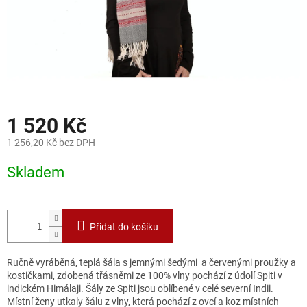
1 520 Kč
1 256,20 Kč bez DPH
Měrná
Skladem
cena:
Přidat do košíku
Ručně vyráběná, teplá šála s jemnými šedými a červenými proužky a
kostičkami, zdobená třásněmi ze 100% vlny pochází z údolí Spiti v
indickém Himálaji. Šály ze Spiti jsou oblíbené v celé severní Indii.
Místní ženy utkaly šálu z vlny, která pochází z ovcí a koz místních