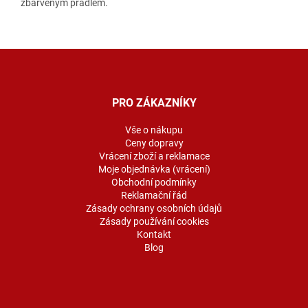
zbarveným prádlem.
Z
á
p
a
PRO ZÁKAZNÍKY
t
í
Vše o nákupu
Ceny dopravy
Vrácení zboží a reklamace
Moje objednávka (vrácení)
Obchodní podmínky
Reklamační řád
Zásady ochrany osobních údajů
Zásady používání cookies
Kontakt
Blog