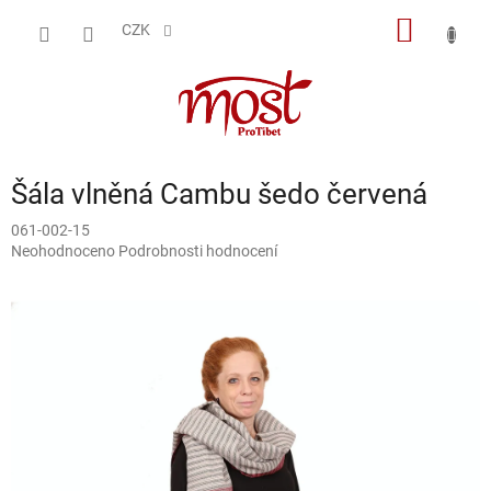
Přejít
NÁKUP
na
CZK
obsah
KOŠÍK
Šála vlněná Cambu šedo červená
061-002-15
Průměrné
Neohodnoceno
Podrobnosti hodnocení
hodnocení
produktu
je
0,0
z
5
hvězdiček.