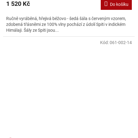
1 520 Kč
Do košíku
Ručně vyráběná, hřejivá béžovo - šedá šála s červeným vzorem,
zdobená třásněmi ze 100% vlny pochází z údolí Spiti v indickém
Himálaji. Šály ze Spiti jsou...
Kód:
061-002-14