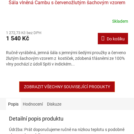
Šála vlněná Cambu s červenožlutým šachovým vzorem
Skladem
1 272,73 Kč bez DPH
1 540 Kč
Do košíku
Ručně vyráběná, jemná šála s jemnými šedými proužky a červeno
žlutým šachovým vzorem z kostiček, zdobená třásněmi ze 100%
vlny pochází z údolí Spiti v indickém...
ZOBRAZIT VŠECHNY SOUVISEJÍCÍ PRODUKTY
Popis
Hodnocení
Diskuze
Detailní popis produktu
Údržba: Prát doporučujeme ručně
na nízkou teplotu s podobně