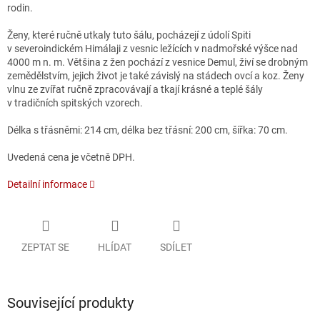
rodin.
Ženy, které ručně utkaly tuto šálu, pocházejí z údolí Spiti
v severoindickém Himálaji z vesnic ležících v nadmořské výšce nad
4000 m n. m. Většina z žen pochází z vesnice Demul, živí se drobným
zemědělstvím, jejich život je také závislý na stádech ovcí a koz. Ženy
vlnu ze zvířat ručně zpracovávají a tkají krásné a teplé šály
v tradičních spitských vzorech.
Délka s třásněmi: 214 cm, délka bez třásní: 200 cm, šířka: 70 cm.
Uvedená cena je včetně DPH.
Detailní informace
ZEPTAT SE
HLÍDAT
SDÍLET
Související produkty