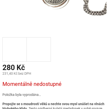
280 Kč
231,40 Kč bez DPH
Měrná
Momentálně nedostupné
cena:
Položka byla vyprodána…
Propojte se s moudrostí věků a nechte svou mysl unášet na vlnách
hlubokého klidu.
Tento nádherný kulatý medailonek v sobě spojuje