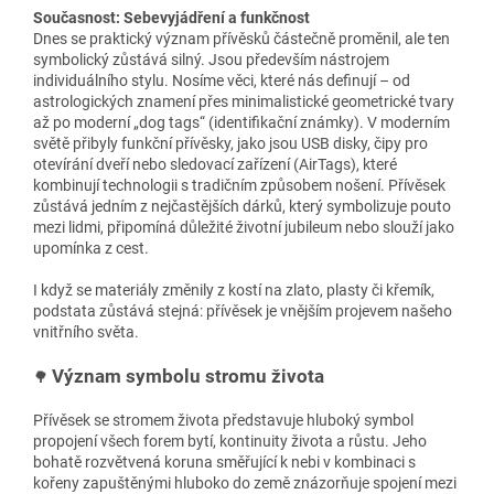
Současnost: Sebevyjádření a funkčnost
Dnes se praktický význam přívěsků částečně proměnil, ale ten
symbolický zůstává silný. Jsou především nástrojem
individuálního stylu. Nosíme věci, které nás definují – od
astrologických znamení přes minimalistické geometrické tvary
až po moderní „dog tags“ (identifikační známky). V moderním
světě přibyly funkční přívěsky, jako jsou USB disky, čipy pro
otevírání dveří nebo sledovací zařízení (AirTags), které
kombinují technologii s tradičním způsobem nošení. Přívěsek
zůstává jedním z nejčastějších dárků, který symbolizuje pouto
mezi lidmi, připomíná důležité životní jubileum nebo slouží jako
upomínka z cest.
I když se materiály změnily z kostí na zlato, plasty či křemík,
podstata zůstává stejná: přívěsek je vnějším projevem našeho
vnitřního světa.
Význam symbolu stromu života
🌳
Přívěsek se stromem života představuje hluboký symbol
propojení všech forem bytí, kontinuity života a růstu. Jeho
bohatě rozvětvená koruna směřující k nebi v kombinaci s
kořeny zapuštěnými hluboko do země znázorňuje spojení mezi