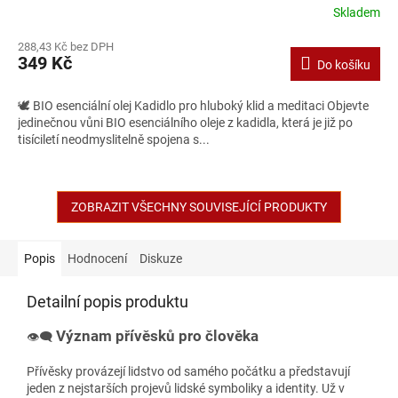
Skladem
288,43 Kč bez DPH
349 Kč
Do košíku
🕊️ BIO esenciální olej Kadidlo pro hluboký klid a meditaci Objevte
jedinečnou vůni BIO esenciálního oleje z kadidla, která je již po
tisíciletí neodmyslitelně spojena s...
ZOBRAZIT VŠECHNY SOUVISEJÍCÍ PRODUKTY
Popis
Hodnocení
Diskuze
Detailní popis produktu
Význam přívěsků pro člověka
👁‍🗨
Přívěsky provázejí lidstvo od samého počátku a představují
jeden z nejstarších projevů lidské symboliky a identity. Už v