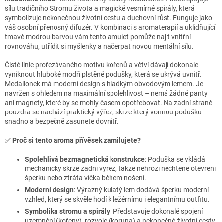
sílu tradičního Stromu života a magické vesmírné spirály, která
symbolizuje nekonečnou životní cestu a duchovní růst. Funguje jako
váš osobní přenosný difuzér. V kombinaci s aromaterapií a uklidňující
tmavě modrou barvou vám tento amulet pomůže najít vnitřní
rovnováhu, utřídit si myšlenky a načerpat novou mentální sílu.
Čisté linie prořezávaného motivu kořenů a větví dávají dokonale
vyniknout hluboké modři plstěné podušky, která se ukrývá uvnitř.
Medailonek má moderní design s hladkým obvodovým lemem. Je
navržen s ohledem na maximální spolehlivost – nemá žádné panty
ani magnety, které by se mohly časem opotřebovat. Na zadní straně
pouzdra se nachází praktický výřez, skrze který vonnou podušku
snadno a bezpečně zasunete dovnitř.
✅
Proč si tento aroma přívěsek zamilujete?
S
polehlivá bezmagnetická konstrukce
: Poduška se vkládá
mechanicky skrze zadní výřez, takže nehrozí nechtěné otevření
šperku nebo ztráta víčka během nošení.
Moderní design
: Výrazný kulatý lem dodává šperku moderní
vzhled, který se skvěle hodí k ležérnímu i elegantnímu outfitu.
Symbolika stromu a spirály
: Představuje dokonalé spojení
uzemnění (kořeny), rozvoje (koruna) a nekonečné životní cesty