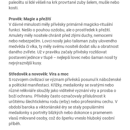
paleolitu si lidé věšeli na krk provrtané zuby šelem, mušle nebo
kosti.
Pravěk: Magie a přežití
V dávné minulosti měly přívěsky primárně magicko-rituální
funkci. Nešlo o pouhou ozdobu, ale o prostředek k přežití.
Amulety měly nositele chránit před zlými duchy, nemocemi
nebo nebezpečím. Lovci nosily jako talisman zuby uloveného
medvěda či vlka, ty měly svému nositeli dodat sílu a obratnost
daného zvířete. Už v pravěku začaly přívěsky rozlišovat
postavení jedince v tlupě – nejlepší lovec nebo šaman nosil ty
nejvýraznější kusy.
Středověk a novověk: Víra a moc
S rozvojem civilizací se význam přívěsků posunul k náboženské
a politické manifestaci. Křížky, medailonky se svatými nebo
různé relikviáře sloužily jako viditelné vyznání víry a prosba o
boží ochranu. Přívěsky často označovaly příslušnost k
určitému šlechtickému rodu (erby) nebo profesnímu cechu. V
období baroka a viktoriánské éry se staly populárními
medailonky s portréty blízkých nebo dokonce s pramenem
vlasů milované osoby, což do šperku vneslo hluboký osobní
příběh.