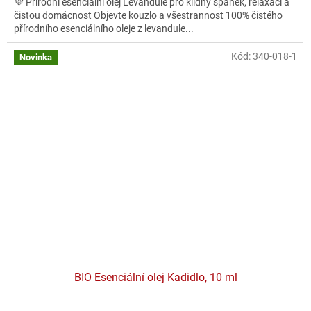
💜 Přírodní esenciální olej Levandule pro klidný spánek, relaxaci a
čistou domácnost Objevte kouzlo a všestrannost 100% čistého
přírodního esenciálního oleje z levandule...
Kód:
340-018-1
Novinka
BIO Esenciální olej Kadidlo, 10 ml