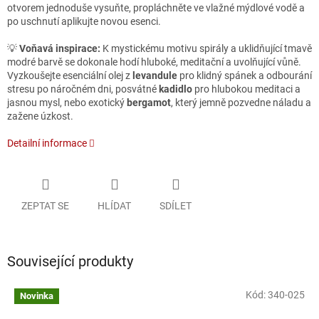
otvorem jednoduše vysuňte, propláchněte ve vlažné mýdlové vodě a
po uschnutí aplikujte novou esenci.
💡
Voňavá inspirace
:
K mystickému motivu spirály a uklidňující tmavě
modré barvě se dokonale hodí hluboké, meditační a uvolňující vůně.
Vyzkoušejte esenciální olej z
levandule
pro klidný spánek a odbourání
stresu po náročném dni, posvátné
kadidlo
pro hlubokou meditaci a
jasnou mysl, nebo exotický
bergamot
, který jemně pozvedne náladu a
zažene úzkost.
Detailní informace
ZEPTAT SE
HLÍDAT
SDÍLET
Související produkty
Kód:
340-025
Novinka