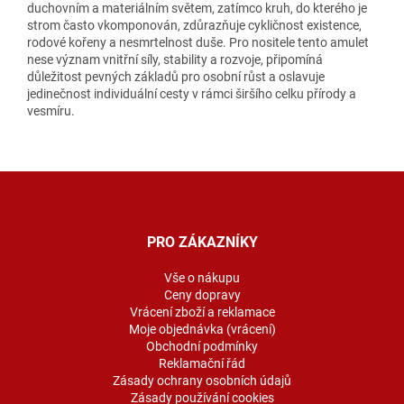
duchovním a materiálním světem, zatímco kruh, do kterého je
strom často vkomponován, zdůrazňuje cykličnost existence,
rodové kořeny a nesmrtelnost duše. Pro nositele tento amulet
nese význam vnitřní síly, stability a rozvoje, připomíná
důležitost pevných základů pro osobní růst a oslavuje
jedinečnost individuální cesty v rámci širšího celku přírody a
vesmíru.
Z
á
p
a
PRO ZÁKAZNÍKY
t
í
Vše o nákupu
Ceny dopravy
Vrácení zboží a reklamace
Moje objednávka (vrácení)
Obchodní podmínky
Reklamační řád
Zásady ochrany osobních údajů
Zásady používání cookies