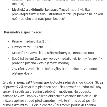
(spirála).
Mystický a uklidňující kontrast
: Tmavě modrá vložka
prosvítající skrze lesklou stříbřitou mřížku připomíná hlubokou
noční oblohu a přináší pocit bezpečí.
ℹ️
Parametry a specifikace:
Průměr medailonku: 2 cm
Obvod řetízku: 70 cm
Materiál: Kovová slitina stříbrné barvy s jemnou patinou
Součást balení: Zásuvný kovový medailonek, jemný řetízek, 1×
pratelná plstěná vložka (tmavě modrá)
Zavírání: V zadní části boční výřez k pohodlnému zasunutí
plstěné vložky
🫱
Jak jej používat?
Aroma šperk otočte zadní stranou k sobě. Skrze
připravený výřez vsuňte plstěnou podušku dovnitř pouzdra tak, aby
správně seděla za předním ozdobným motivem. Na podušku
nakapejte 2 až 3 kapky vašeho oblíbeného esenciálního oleje. Olej
můžete aplikovat buď před samotným vložením, nebo až po něm
přímo skrze mřížku. Pokud chcete vůni změnit, podušku zadním