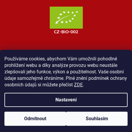
Používáme cookies, abychom Vám umožnili pohodlné
prohlížení webu a díky analýze provozu webu neustále
MOST ProTibet
Vše o nákupu
Obchodní podmínky
zlepšovali jeho funkce, výkon a použitelnost. Vaše osobní
Zásady ochrany osobních údajů
Kontakt
údaje samozřejmě chráníme. Plné znění podmínek ochrany
osobních údajů si můžete přečíst
ZDE
.
Nastavení
Vytvořil Shoptet
Odmítnout
Souhlasím
Copyright 2026
Shop ProTibet
. Všechna práva vyhrazena.