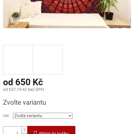
od
650 Kč
od
537,19 Kč
bez DPH
Měrná
Zvolte variantu
cena:
var.
Přidat do košíku