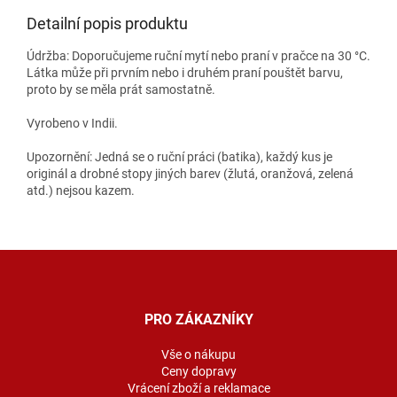
Detailní popis produktu
Údržba: Doporučujeme ruční mytí nebo praní v pračce na 30 °C.
Látka může při prvním nebo i druhém praní pouštět barvu,
proto by se měla prát samostatně.
Vyrobeno v Indii.
Upozornění: Jedná se o ruční práci (batika), každý kus je
originál a drobné stopy jiných barev (žlutá, oranžová, zelená
atd.) nejsou kazem.
Z
á
p
a
PRO ZÁKAZNÍKY
t
í
Vše o nákupu
Ceny dopravy
Vrácení zboží a reklamace