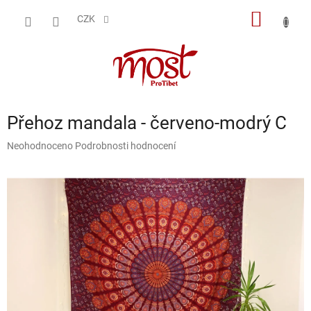
Přejít
NÁKUP
na
CZK
obsah
KOŠÍK
Přehoz mandala - červeno-modrý C
Průměrné
Neohodnoceno
Podrobnosti hodnocení
hodnocení
produktu
je
0,0
z
5
hvězdiček.