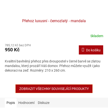
Přehoz luxusní - černozlatý - mandala
Skladem
785,12 Kč bez DPH
950 Kč
Do košíku
Kvalitní bavlněný přehoz přes dvoupostel v černé barvě se zlatou
mandalou, který prozáří Váš domov. Přehoz můžete využít i jako
dekoraci na zeď. Rozměry: 210 x 260 cm.
ZOBRAZIT VŠECHNY SOUVISEJÍCÍ PRODUKTY
Popis
Hodnocení
Diskuze