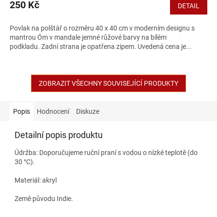
250 Kč
DETAIL
Povlak na polštář o rozměru 40 x 40 cm v moderním designu s
mantrou Óm v mandale jemné růžové barvy na bílém
podkladu. Zadní strana je opatřena zipem. Uvedená cena je...
ZOBRAZIT VŠECHNY SOUVISEJÍCÍ PRODUKTY
Popis
Hodnocení
Diskuze
Detailní popis produktu
Údržba: Doporučujeme ruční praní s vodou o nízké teplotě (do
30 °C).
Materiál: akryl
Země původu Indie.