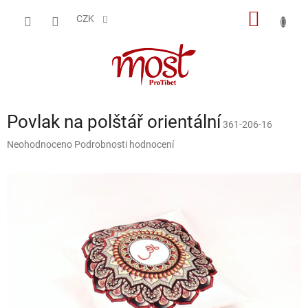
Přejít
NÁKUP
na
CZK
obsah
KOŠÍK
Povlak na polštář orientální
361-206-16
Průměrné
Neohodnoceno
Podrobnosti hodnocení
hodnocení
produktu
je
0,0
z
5
hvězdiček.