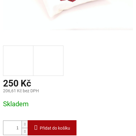
250 Kč
206,61 Kč bez DPH
Měrná
Skladem
cena:
Přidat do košíku