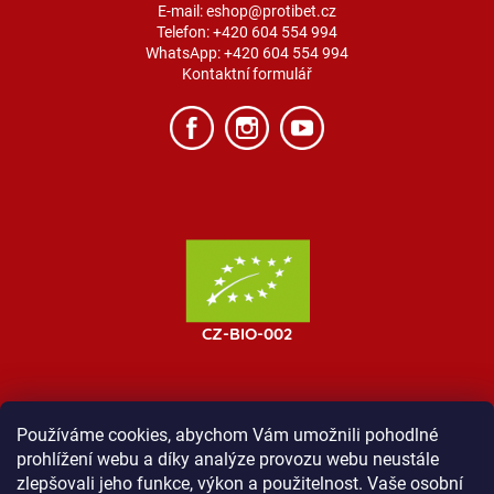
E-mail:
eshop@protibet.cz
Telefon:
+420 604 554 994
WhatsApp:
+420 604 554 994
Kontaktní formulář
Používáme cookies, abychom Vám umožnili pohodlné
prohlížení webu a díky analýze provozu webu neustále
MOST ProTibet
Vše o nákupu
Obchodní podmínky
zlepšovali jeho funkce, výkon a použitelnost. Vaše osobní
Zásady ochrany osobních údajů
Kontakt